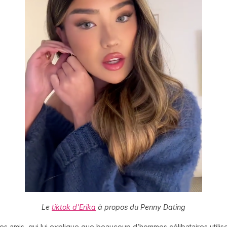
Le
tiktok d'Erika
à propos du Penny Dating
s amis, qui lui explique que beaucoup d’hommes célibataires utilis