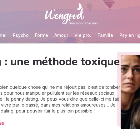
nel
Psycho
Forme
Amour
Vie pro.
Famille
Psy en li
 : une méthode toxique
 a bien quelque chose qui ne me réjouit pas, c’est de tomber
pour nous manipuler pullulent sur les réseaux sociaux,
le : le penny dating. Je peux vous dire que celle-ci me fait
pu vivre par le passé, dans mes relations amoureuses… Je
ting, pour pouvoir fuir le plus loin possible !
ett