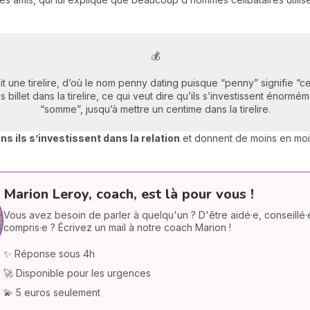
💰
it une tirelire, d’où le nom penny dating puisque “penny” signifie “c
illet dans la tirelire, ce qui veut dire qu’ils s’investissent énorméme
“somme”, jusqu’à mettre un centime dans la tirelire.
s ils s’investissent dans la relation
et donnent de moins en moins
Marion Leroy, coach, est là pour vous !
Vous avez besoin de parler à quelqu'un ? D'être aidé·e, conseillé·
compris·e ? Écrivez un mail à notre coach Marion !
✨ Réponse sous 4h
🚀 Disponible pour les urgences
💫 5 euros seulement