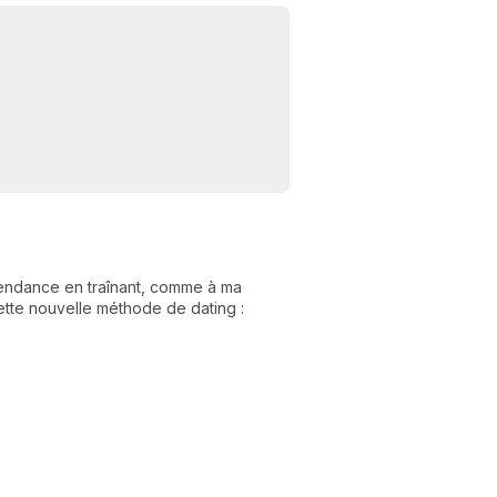
C
n
01
 tendance en traînant, comme à ma
cette nouvelle méthode de dating :