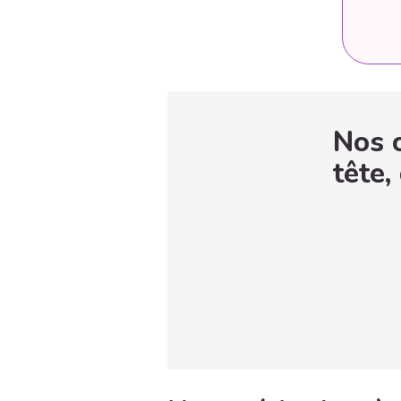
Nos c
tête,