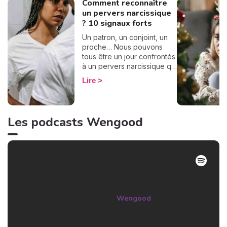
Comment reconnaître
un pervers narcissique
? 10 signaux forts
Un patron, un conjoint, un
proche… Nous pouvons
tous être un jour confrontés
à un pervers narcissique qui
nous entraînera dans une
Lire
spirale destructrice.
Toutefois, il n'est pas
simple de le reconnaître.
Alors comment faire ? Il y a
Les podcasts Wengood
des signaux forts à repérer
pour détecter ce type
d'individu dans son
entourage. On en a réuni 10
pour vous les partager afin
de vous en protéger au
plus vite !
Wengood