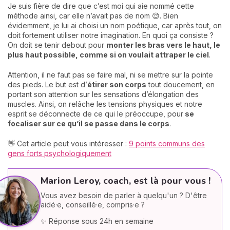
Je suis fière de dire que c’est moi qui aie nommé cette
méthode ainsi, car elle n’avait pas de nom 😌. Bien
évidemment, je lui ai choisi un nom poétique, car après tout, on
doit
fortement utiliser notre imagination. En quoi ça consiste ?
On doit se tenir debout pour
monter les bras vers le haut, le
plus haut possible, comme si on voulait attraper le ciel
.
Attention, il ne faut pas se faire mal, ni se mettre sur la pointe
des pieds. Le but est d’
étirer son corps
tout doucement, en
portant son attention sur les sensations d’élongation des
muscles. Ainsi, on relâche les tensions physiques et notre
esprit se déconnecte de ce qui le préoccupe, pour
se
focaliser sur ce qu’il se passe dans le corps
.
👋 Cet article peut vous intéresser :
9 points communs des
gens forts psychologiquement
Marion Leroy, coach, est là pour vous !
Vous avez besoin de parler à quelqu'un ? D'être
aidé·e, conseillé·e, compris·e ?
✨ Réponse sous 24h en semaine