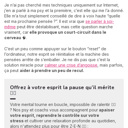
Je n’ai pas cherché mes techniques uniquement sur Internet,
j’en ai parlé à ma psy et la première, c’est elle qui me l’a donné.
Elle m’a tout simplement conseillé de dire à voix haute “quelle
est ma prochaine pensée ?”. Il est vrai que
se parler à soi-
même
peut être déstabilisant, mais cette question marche
vraiment, car
elle provoque un court-circuit dans le
cerveau
🧠.
C’est un peu comme appuyer sur le bouton “
reset
” de
l’ordinateur, notre esprit se réinitialise et la machine des
pensées arrête de s’emballer. Je ne dis pas que c’est la
solution miracle pour
calmer une crise d’angoisse
, mais parfois,
ça peut
aider à prendre un peu de recul.
Offrez à votre esprit la pause qu’il mérit
e
🧘‍♀️
Votre mental tourne en boucle, impossible de ralentir 😵‍💫
? Nos psy et coachs vous accompagnent pour
apaiser
votre esprit, reprendre le contrôle sur votre
stress
et cultiver une relaxation profonde au quotidien,
alors n'attendez plus pour être Z-E-N 💆‍♀️ :