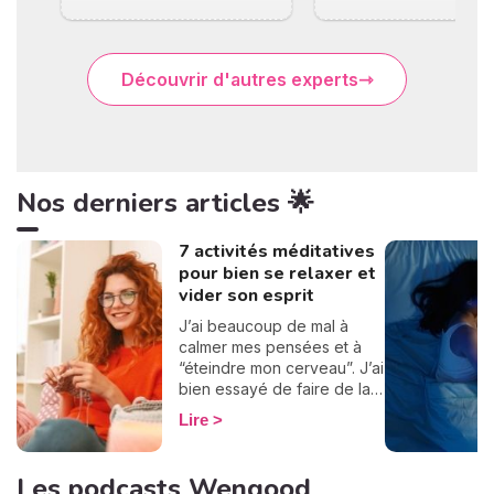
Découvrir d'autres experts
Nos derniers articles 🌟
7 activités méditatives
pour bien se relaxer et
vider son esprit
J’ai beaucoup de mal à
calmer mes pensées et à
“éteindre mon cerveau”. J’ai
bien essayé de faire de la
méditation, mais j’ai quand
Lire
même du mal à me
détendre ! C’est pour ça
que je me suis tournée vers
Les podcasts Wengood
les activités méditatives. Eh