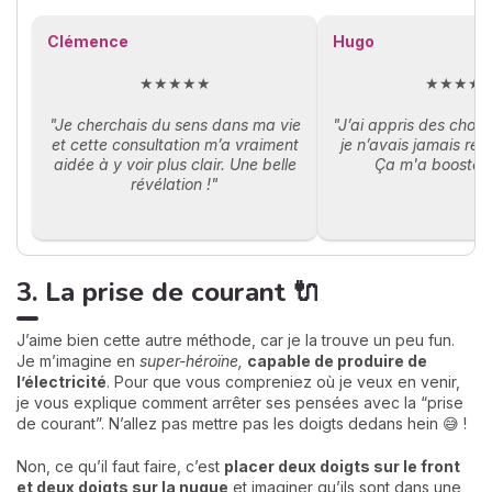
Clémence
Hugo
★★★★★
★★★★
"Je cherchais du sens dans ma vie
"J’ai appris des chos
et cette consultation m’a vraiment
je n’avais jamais réa
aidée à y voir plus clair. Une belle
Ça m'a boosté, 
révélation !"
3. La prise de courant 🔌
J’aime bien cette autre méthode, car je la trouve un peu fun.
Je m’imagine en
super-héroïne,
capable de produire de
l’électricité
. Pour que vous compreniez où je veux en venir,
je vous explique comment arrêter ses pensées avec la “prise
de courant”. N’allez pas mettre pas les doigts dedans hein 😅 !
Non, ce qu’il faut faire, c’est
placer deux doigts sur le front
et deux doigts sur la nuque
et imaginer qu’ils sont dans une