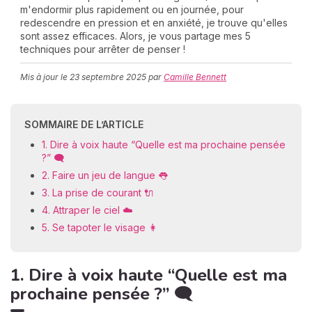
m'endormir plus rapidement ou en journée, pour
redescendre en pression et en anxiété, je trouve qu'elles
sont assez efficaces. Alors, je vous partage mes 5
techniques pour arrêter de penser !
C
n
Mis à jour le
23 septembre 2025
par
Camille Bennett
01
SOMMAIRE DE L’ARTICLE
1. Dire à voix haute “Quelle est ma prochaine pensée
?” 🗨️
2. Faire un jeu de langue 👅
3. La prise de courant 🔌
4. Attraper le ciel ☁️
5. Se tapoter le visage 👩
1. Dire à voix haute “Quelle est ma
prochaine pensée ?” 🗨️