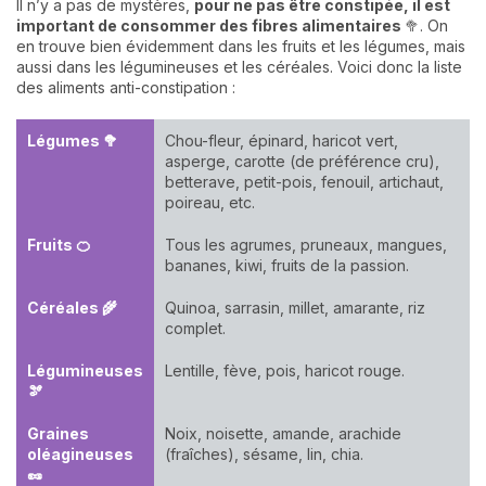
Il n’y a pas de mystères,
pour ne pas être constipée, il est
important de consommer des fibres alimentaires
🥦. On
en trouve bien évidemment dans les fruits et les légumes, mais
aussi dans les légumineuses et les céréales. Voici donc la liste
des aliments anti-constipation :
Légumes 🥦
Chou-fleur, épinard, haricot vert,
asperge, carotte (de préférence cru),
betterave, petit-pois, fenouil, artichaut,
poireau, etc.
Fruits 🍊
Tous les agrumes, pruneaux, mangues,
bananes, kiwi, fruits de la passion.
Céréales 🌾
Quinoa, sarrasin, millet, amarante, riz
complet.
Légumineuses
Lentille, fève, pois, haricot rouge.
🫘
Graines
Noix, noisette, amande, arachide
oléagineuses
(fraîches), sésame, lin, chia.
🥜