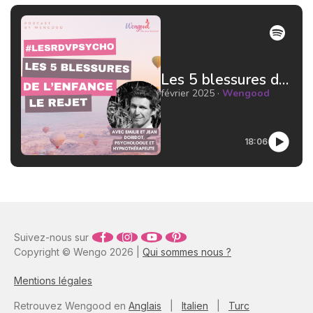
venu d'Asie, ultra tendance
en ce moment, nous vend
monts et merveilles, mais
faut-il se laisser tenter ?
Les 5 blessures de l'enfance : le rejet par Jean Doridot Docteur en psychologie
février 2025 ·
Wengood
18:06
Suivez-nous sur
Copyright © Wengo 2026 |
Qui sommes nous ?
Mentions légales
Retrouvez Wengood en
Anglais
|
Italien
|
Turc