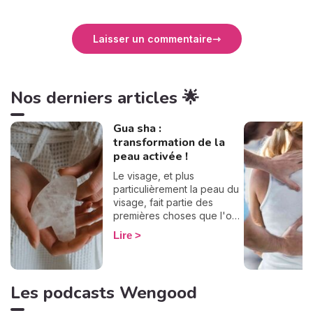
Laisser un commentaire
Nos derniers articles 🌟
Gua sha :
transformation de la
peau activée !
Le visage, et plus
particulièrement la peau du
visage, fait partie des
premières choses que l'on
présente au monde. À tout
Lire
le monde. Véritable socle
de notre assurance ou, a
contrario, de nos
complexes, le gua sha peut
Les podcasts Wengood
être notre allié tant beauté
que détente. Ce petit outil