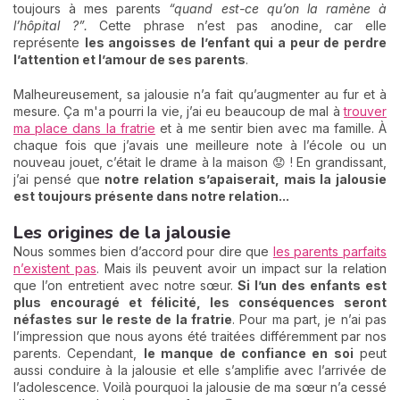
toujours à mes parents
“quand est-ce qu’on la ramène à
l’hôpital ?”.
Cette phrase n’est pas anodine, car elle
représente
les angoisses de l’enfant qui a peur de perdre
l’attention et l’amour de ses parents
.
Malheureusement, sa jalousie n’a fait qu’augmenter au fur et à
mesure. Ça m'a pourri la vie, j’ai eu beaucoup de mal à
trouver
ma place dans la fratrie
et à me sentir bien avec ma famille. À
chaque fois que j’avais une meilleure note à l’école ou un
nouveau jouet, c’était le drame à la maison 😟 ! En grandissant,
j’ai pensé que
notre relation s’apaiserait, mais la jalousie
est toujours présente dans notre relation...
Les origines de la jalousie
Nous sommes bien d’accord pour dire que
les parents parfaits
n’existent pas
. Mais ils peuvent avoir un impact sur la relation
que l’on entretient avec notre sœur.
S
i l’un des enfants est
plus encouragé et félicité, les conséquences seront
néfastes sur le reste de la fratrie
. Pour ma part, je n’ai pas
l’impression que nous ayons été traitées différemment par nos
parents. Cependant,
le manque de
confiance en soi
peut
aussi conduire à la jalousie et elle s’amplifie avec l’arrivée de
l’adolescence. Voilà pourquoi la jalousie de ma sœur n’a cessé