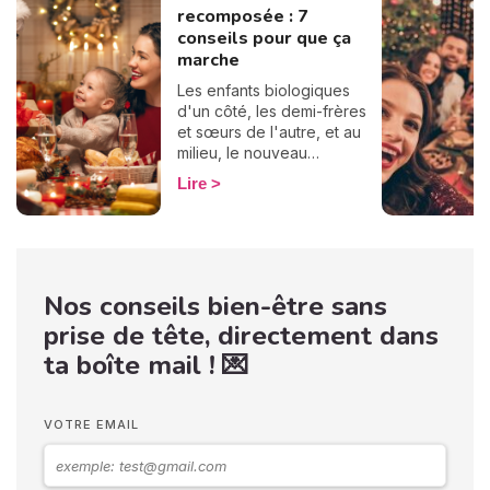
recomposée : 7
conseils pour que ça
marche
Les enfants biologiques
d'un côté, les demi-frères
et sœurs de l'autre, et au
milieu, le nouveau
partenaire qui tente
Lire
désespérément de jouer le
rôle de l'arbitre... Ah, les
familles recomposées et les
fêtes de fin d'année, un
cocktail qui peut être
Nos conseils bien-être sans
explosif ! Mais "Keep calm",
il y a des moyens de passer
prise de tête, directement dans
un bon Noël ! Comment ?
ta boîte mail ! 💌
On a 7 conseils pour faire
en sorte que ça marche,
aller, ça va le faire !
VOTRE EMAIL