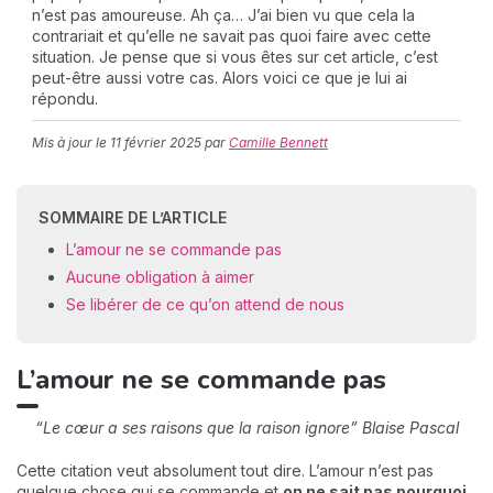
n’est pas amoureuse. Ah ça… J’ai bien vu que cela la
contrariait et qu’elle ne savait pas quoi faire avec cette
situation. Je pense que si vous êtes sur cet article, c’est
peut-être aussi votre cas. Alors voici ce que je lui ai
C
répondu.
n
01
Mis à jour le
11 février 2025
par
Camille Bennett
SOMMAIRE DE L’ARTICLE
L’amour ne se commande pas
Aucune obligation à aimer
Se libérer de ce qu’on attend de nous
L’amour ne se commande pas
“Le cœur a ses raisons que la raison ignore” Blaise Pascal
Cette citation veut absolument tout dire. L’amour n’est pas
quelque chose qui se commande et
on ne sait pas pourquoi