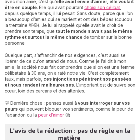
avec mon amie, c’est qu’
elle avait envie d’aimer, elle voulait
être en couple
. Elle qui avait pourtant
choisi son célibat
,
depuis quelque temps, il lui pesait. Sans doute, parce que l’on
a beaucoup d’amies qui se marient et ont des bébés (coucou
la trentaine 👋😅). Je lui ai rappelé qu’elle avait le droit de
prendre son temps, que
tout le monde n’avait pas le même
rythme et surtout la même chance
de tomber sur la bonne
personne.
Quelque part, s’affranchir de nos exigences, c’est aussi se
libérer de ce qu’on attend de nous. Comme je l’ai dit à mon
amie, la société nous fait comprendre que si on est une femme
célibataire à 30 ans, on a raté notre vie. C’est complètement
faux, mais parfois,
ces injonctions pénètrent nos pensées
et nous rendent malheureuses
. L’important est de suivre son
cœur, loin des carcans et des attentes.
💡 Dernière chose : pensez aussi à
vous interroger sur vos
peurs
qui peuvent bloquer vos sentiments, comme la peur de
l'abandon ou la
peur d’aimer
🤔.
L'avis de la rédaction : pas de règle en la
matière