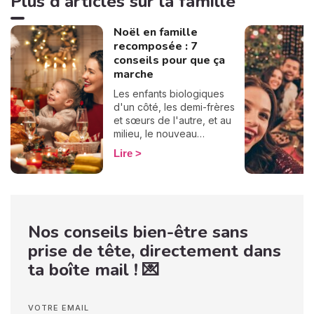
Plus d'articles sur la famille
Noël en famille
recomposée : 7
conseils pour que ça
marche
Les enfants biologiques
d'un côté, les demi-frères
et sœurs de l'autre, et au
milieu, le nouveau
partenaire qui tente
Lire
désespérément de jouer le
rôle de l'arbitre... Ah, les
familles recomposées et les
fêtes de fin d'année, un
cocktail qui peut être
Nos conseils bien-être sans
explosif ! Mais "Keep calm",
il y a des moyens de passer
prise de tête, directement dans
un bon Noël ! Comment ?
ta boîte mail ! 💌
On a 7 conseils pour faire
en sorte que ça marche,
aller, ça va le faire !
VOTRE EMAIL