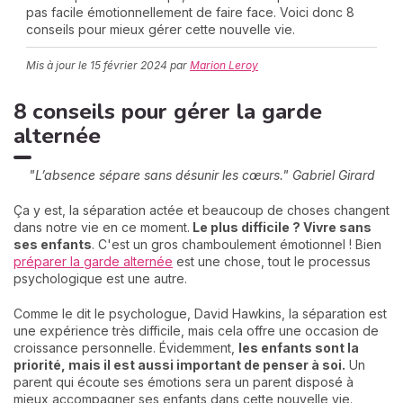
pas facile émotionnellement de faire face. Voici donc 8
conseils pour mieux gérer cette nouvelle vie.
Mis à jour le
15 février 2024
par
Marion Leroy
C
n
01
8 conseils pour gérer la garde
alternée
"L’absence sépare sans désunir les cœurs." Gabriel Girard
Ça y est, la séparation actée et beaucoup de choses changent
dans notre vie en ce moment.
Le plus difficile ? Vivre sans
ses enfants
. C'est un gros chamboulement émotionnel ! Bien
préparer la garde alternée
est une chose, tout le processus
psychologique est une autre.
Comme le dit le psychologue, David Hawkins, la séparation est
une expérience très difficile, mais cela offre une occasion de
croissance personnelle. Évidemment,
les enfants sont la
priorité, mais il est aussi important de penser à soi.
Un
parent qui écoute ses émotions sera un parent disposé à
mieux accompagner ses enfants dans cette nouvelle vie.