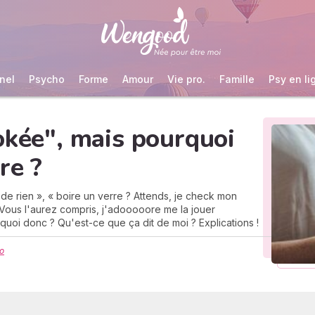
nel
Psycho
Forme
Amour
Vie pro.
Famille
Psy en li
okée", mais pourquoi
re ?
s de rien », « boire un verre ? Attends, je check mon
. Vous l'aurez compris, j'adooooore me la jouer
i donc ? Qu'est-ce que ça dit de moi ? Explications !
no