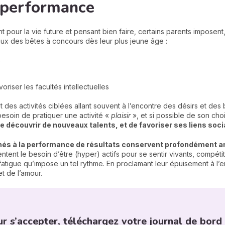
a performance
 pour la vie future et pensant bien faire, certains parents imposent,
eux des bêtes à concours dès leur plus jeune âge :
e
voriser les facultés intellectuelles
 des activités ciblées allant souvent à l’encontre des désirs et des 
besoin de pratiquer une activité «
plaisir
», et si possible de son cho
se découvrir de nouveaux talents, et de favoriser ses liens soc
nés à la performance de résultats conservent profondément an
ssentent le besoin d’être (hyper) actifs pour se sentir vivants, compét
la fatigue qu’impose un tel rythme. En proclamant leur épuisement à l
t de l’amour.
ur s’accepter, téléchargez votre journal de bord 