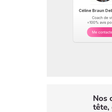
Céline Braun De
Coach de v
⭐100% avis pos
Me contact
Nos c
tête,