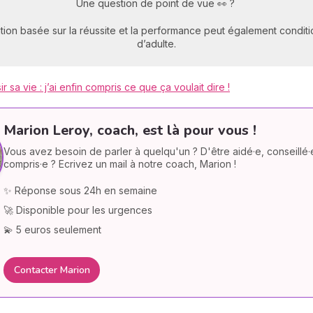
Une question de point de vue 👀 ?
ion basée sur la réussite et la performance peut également conditio
d’adulte.
r sa vie : j’ai enfin compris ce que ça voulait dire !
Marion Leroy, coach, est là pour vous !
Vous avez besoin de parler à quelqu'un ? D'être aidé·e, conseillé·
compris·e ? Ecrivez un mail à notre coach, Marion !
✨ Réponse sous 24h en semaine
🚀 Disponible pour les urgences
💫 5 euros seulement
Contacter Marion