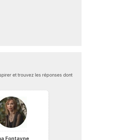
C
n
01
nspirer et trouvez les réponses dont
a Fontayne