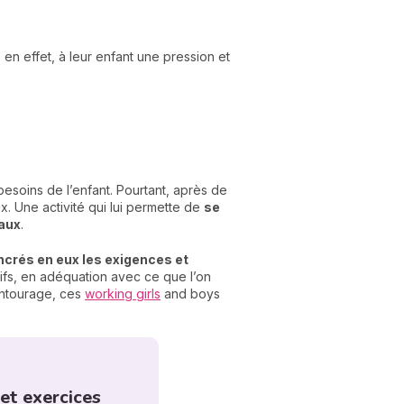
 en effet, à leur enfant une pression et
besoins de l’enfant. Pourtant, après de
ix. Une activité qui lui permette de
se
iaux
.
crés en eux les exigences et
itifs, en adéquation avec ce que l’on
’entourage, ces
working girls
and boys
et exercices