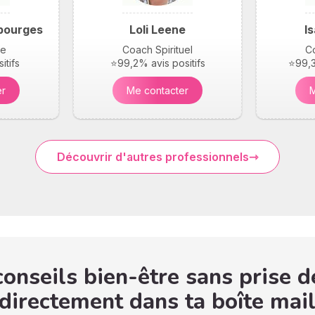
bourges
Loli Leene
I
ie
Coach Spirituel
Co
itifs
⭐99,2% avis positifs
⭐99,3
er
Me contacter
M
Découvrir d'autres professionnels
onseils bien-être sans prise d
 directement dans ta boîte mail