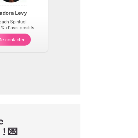
sadora Levy
ach Spirituel
% d'avis positifs
e contacter
e
 ! 💌