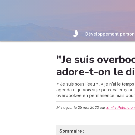
Développement person
"Je suis overbo
adore-t-on le di
« Je suis sous l’eau », « je n’ai le temp
agenda et je vois si je peux caler ça »
overbookée en permanence mais pourquo
Mis à jour le
25 mai 2023
par
Emilie Potencia
Sommaire :