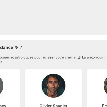
idance ✨ ?
ologues et astrologues pour éclairer votre chemin 🔮! Laissez-vous i
🌙
sey
Olivier Saunier
Em