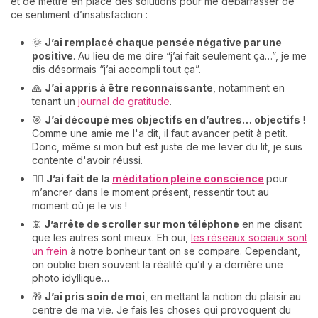
et de mettre en place des solutions pour me débarrasser de
ce sentiment d’insatisfaction :
🌞
J’ai remplacé chaque pensée négative par une
positive
. Au lieu de me dire “j’ai fait seulement ça…”, je me
dis désormais “j’ai accompli tout ça”.
🙏
J’ai appris à être reconnaissante
, notamment en
tenant un
journal de gratitude
.
🎯
J’ai découpé mes objectifs en d’autres… objectifs
!
Comme une amie me l'a dit, il faut avancer petit à petit.
Donc, même si mon but est juste de me lever du lit, je suis
contente d'avoir réussi.
🧘‍♀️
J’ai fait de la
méditation pleine conscience
pour
m’ancrer dans le moment présent, ressentir tout au
moment où je le vis !
📵
J’arrête de scroller sur mon téléphone
en me disant
que les autres sont mieux. Eh oui,
les réseaux sociaux sont
un frein
à notre bonheur tant on se compare. Cependant,
on oublie bien souvent la réalité qu’il y a derrière une
photo idyllique…
🎁
J’ai pris soin de moi
, en mettant la notion du plaisir au
centre de ma vie. Je fais les choses qui provoquent du