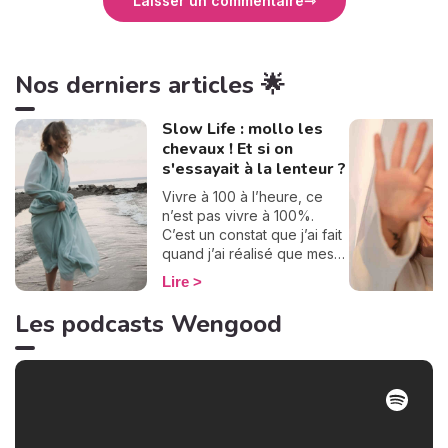
Laisser un commentaire
Nos derniers articles 🌟
Slow Life : mollo les
chevaux ! Et si on
s'essayait à la lenteur ?
Vivre à 100 à l’heure, ce
n’est pas vivre à 100%.
C’est un constat que j’ai fait
quand j’ai réalisé que mes
journées se ressemblaient
Lire
et défilaient à toute allure.
Je ne prenais pas le temps
Les podcasts Wengood
de savourer, mais un beau
jour, j’ai décidé de dire stop
! Pour apprécier pleinement
chaque instant, j’essaie
d’adopter la slow life depuis
quelques années. Dans
notre société où tout défile