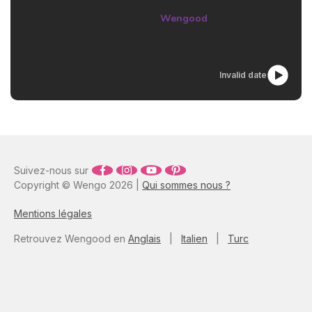
si vite, c’est un peu nager à
Wengood
contre-courant. Comment et
pourquoi lever le pied sur
notre quotidien ? Aller, c’est
parti (tout en douceur) !
Invalid date
Suivez-nous sur
Copyright © Wengo 2026 |
Qui sommes nous ?
Mentions légales
Retrouvez Wengood en
Anglais
|
Italien
|
Turc