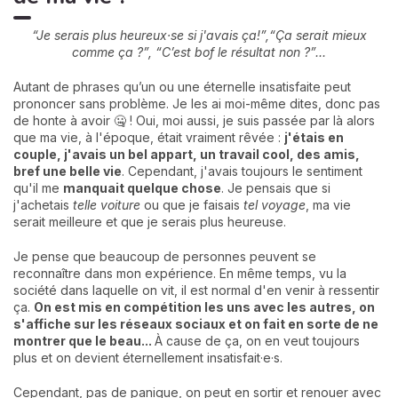
“Je serais plus heureux·se si j'avais ça!”,“Ça serait mieux
comme ça ?”, “C’est bof le résultat non ?”...
Autant de phrases qu’un ou une éternelle insatisfaite peut
prononcer sans problème. Je les ai moi-même dites, donc pas
de honte à avoir 🤐 ! Oui, moi aussi, je suis passée par là alors
que ma vie, à l'époque, était vraiment rêvée :
j
'étais en
couple, j'avais un bel appart, un travail cool, des amis,
bref une belle vie
. Cependant, j'avais toujours le sentiment
qu'il me
manquait quelque chose
. Je pensais que si
j'achetais
telle voiture
ou que je faisais
tel voyage
, ma vie
serait meilleure et que je serais plus heureuse.
Je pense que beaucoup de personnes peuvent se
reconnaître dans mon expérience. En même temps, vu la
société dans laquelle on vit, il est normal d'en venir à ressentir
ça.
On est mis en compétition les uns avec les autres, on
s'affiche sur les réseaux sociaux et on fait en sorte de ne
montrer que le beau...
À cause de ça, on en veut toujours
plus et on devient éternellement insatisfait·e·s.
Cependant, pas de panique, on peut en sortir et renouer avec