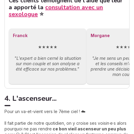
Ces clients témoignent de l'aide que leur
a apporté la
consultation avec un
sexologue
⭐
Franck
Morgane
★★★★★
★★★★
"L'expert a bien cerné la situation
"Je me sens un peu p
sur mon couple et son analyse a
et les conseils m'o
été efficace sur nos problèmes."
prendre une décision 
mon coupl
4. L'ascenseur...
Pour un va-et-vient vers le 7ème ciel ! ☁️
Il fait partie de notre quotidien, on y croise ses voisin·e·s alors
pourquoi ne pas rendre
ce bon vieil ascenseur un peu plus