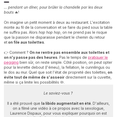
... pendant un dîner, pour brûler la chandelle par les deux
bouts
🔥!
On imagine un petit moment à deux au restaurant. L'excitation
monte au fil de la conversation et se faire du pied sous la table
ne suffira pas. Alors
hop hop hop
, on ne prend pas le risque
que la passion ne disparaisse pendant le chemin du retour
et
on file aux toilettes
.
👉 Comment ?
On ne rentre pas ensemble aux toilettes et
on n'y passe pas des heures
. Pas le temps de
pratiquer le
pegging
bien sûr, on reste simple. Côté position, on peut opter
pour la levrette debout (l'émeu), la fellation, le cunnilingus ou
le dos au mur. Quel que soit l'état de propreté des toilettes,
on
évite tout de même de s'asseoir
directement sur la cuvette,
même si ça limite les possibilités 🦠.
Le saviez-vous ?
Il a été prouvé que
la libido augmentait en été
. D'ailleurs,
on a filmé une vidéo à ce propos avec la sexologue,
Laurence Dispaux, pour vous expliquer pourquoi on est