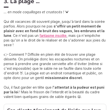
3. La plage ...
... en mode coquillages et crustacés !
🦀
Qui dit vacances dit souvent plage, jusqu'à tard dans la soirée
parfois. Alors pourquoi ne pas
s'offrir un petit moment de
plaisir avec en fond le bruit des vagues, les embruns et la
lune
. Ce n'est pas un
fantasme insolite
, mais ça n'empêche
pas qu'on a le droit de le réaliser et de s'adonner aux joies du
sexe !
👉 Comment ? Difficile en plein été de trouver une plage
déserte. On privilégie donc les escapades nocturnes et on
pense à prendre une grande serviette afin d'éviter (même si
c'est impossible) que le sable ne se faufile dans toute sorte
d'endroit 🍑. La plage est un endroit romantique et public, on
opte donc pour un gentil
missionnaire discret.
Oui, il faut garder en tête que l
'attentat à la pudeur est puni
par la loi
! Mais le frisson de l'interdit et la beauté du cadre
valent bien quelques grains de sable égarés 😬.