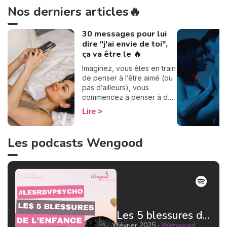
Nos derniers articles🔥
30 messages pour lui
dire "j'ai envie de toi",
ça va être le 🔥
Imaginez, vous êtes en train
de penser à l’être aimé (ou
pas d’ailleurs), vous
commencez à penser à des
choses qui dérapent et une
Lire
tension s’installe dans votre
intimité… Mais comment lui
dire ? Quel genre de
Les podcasts Wengood
message peut-on envoyer
pour signifier qu’on a envie
de l’autre sans le dire
directement ? Je ne suis
pas experte en sexe, mais
j’ai quand même de bonnes
idées quand il s’agit de faire
des sextos… Alors voici 30
Les 5 blessures de l'enfance : le rejet par Jean Doridot Docteur en psychologie
messages pour lui dire “j’ai
février 2025 ·
Wengood