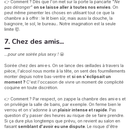
👉 Comment ? Dès que l'on met sur la porte la pancarte "
Ne
pas déranger"
on se laisse aller à toutes nos envies
. On
peut même pimenter les choses en utilisant tout ce que la
chambre a à offrir : le lit bien sûr, mais aussi la douche, la
baignoire, le sol, le bureau... Notre imagination est la seule
limite 🤯.
7. Chez des amis...
...pour une soirée plus sexy !
😬
Soirée chez des ami·e·s. On se lance des œillades à travers la
pièce, l'alcool nous monte à la tête, on sent des fourmillements
monter depuis notre bas-ventre et
si on s'éclipsait un
moment ?
C'est l'occasion de vivre un moment de complicité
coquine en toute discrétion.
👉 Comment ? Par respect, on zappe la chambre des ami·e·s et
on privilégie la salle de bains, par exemple. On ferme bien le
verrou et on s'adonne à un
plaisir intense et rapide
. Pas
question d'y passer des heures au risque de se faire prendre.
Si ça dure plus longtemps que prévu, on revient au salon en
faisant
semblant d'avoir eu une dispute
. Le risque d'être