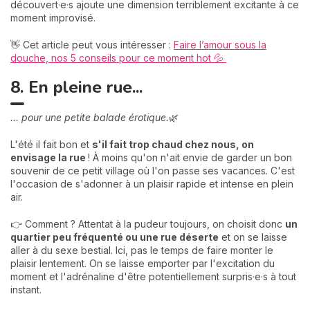
découvert·e·s ajoute une dimension terriblement excitante à ce
moment improvisé.
👋 Cet article peut vous intéresser :
Faire l’amour sous la
douche, nos 5 conseils pour ce moment hot 💦
8. En pleine rue...
... pour une petite balade érotique.
🌿
L'été il fait bon et
s'il fait trop chaud chez nous, on
envisage la rue
! À moins qu'on n'ait envie de garder un bon
souvenir de ce petit village où l'on passe ses vacances. C'est
l'occasion de s'adonner à un plaisir rapide et intense en plein
air.
👉 Comment ? Attentat à la pudeur toujours, on choisit donc
un
quartier peu fréquenté ou une rue déserte
et on se laisse
aller à du sexe bestial. Ici, pas le temps de faire monter le
plaisir lentement. On se laisse emporter par l'excitation du
moment et l'adrénaline d'être potentiellement surpris·e·s à tout
instant.