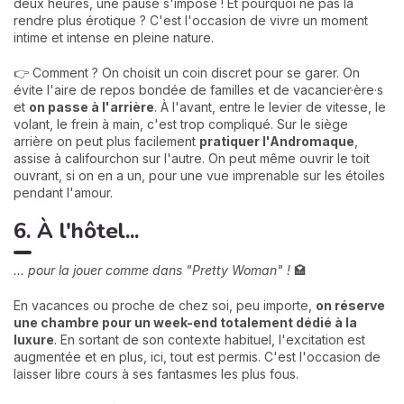
deux heures, une pause s'impose ! Et pourquoi ne pas la
rendre plus érotique ? C'est l'occasion de vivre un moment
intime et intense en pleine nature.
👉 Comment ? On choisit un coin discret pour se garer. On
évite l'aire de repos bondée de familles et de vacancier·ère·s
et
on passe à l'arrière
. À l'avant, entre le levier de vitesse, le
volant, le frein à main, c'est trop compliqué. Sur le siège
arrière on peut plus facilement
pratiquer l'Andromaque
,
assise à califourchon sur l'autre. On peut même ouvrir le toit
ouvrant, si on en a un, pour une vue imprenable sur les étoiles
pendant l'amour.
6. À l'hôtel...
... pour la jouer comme dans "Pretty Woman" !
🏩
En vacances ou proche de chez soi, peu importe,
on réserve
une chambre pour un week-end totalement dédié à la
luxure
. En sortant de son contexte habituel, l'excitation est
augmentée et en plus, ici, tout est permis. C'est l'occasion de
laisser libre cours à ses fantasmes les plus fous.