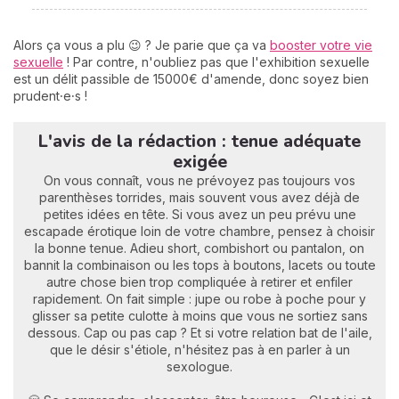
Alors ça vous a plu 😉 ? Je parie que ça va
booster votre vie
sexuelle
! Par contre, n'oubliez pas que l'exhibition sexuelle
est un délit passible de 15000€ d'amende, donc soyez bien
prudent⸱e⸱s !
L'avis de la rédaction : tenue adéquate
exigée
On vous connaît, vous ne prévoyez pas toujours vos
parenthèses torrides, mais souvent vous avez déjà de
petites idées en tête. Si vous avez un peu prévu une
escapade érotique loin de votre chambre, pensez à choisir
la bonne tenue. Adieu short, combishort ou pantalon, on
bannit la combinaison ou les tops à boutons, lacets ou toute
autre chose bien trop compliquée à retirer et enfiler
rapidement. On fait simple : jupe ou robe à poche pour y
glisser sa petite culotte à moins que vous ne sortiez sans
dessous. Cap ou pas cap ? Et si votre relation bat de l'aile,
que le désir s'étiole, n'hésitez pas à en parler à un
sexologue.