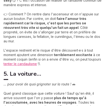
sexy
😏 ? C'est l'occasion de réaliser un fantasme commun de
manière express et intense.
👉 Comment ? On rentre dans l'ascenseur et on n'appuie sur
aucun bouton. Par contre, on doit
faire l'amour très
rapidement car le risque, c'est que les portes se
réouvrent très vite si quelqu'un fait un appel
. Côté
propreté, on évite de s'allonger par terre et on préfère de
longues caresses, la fellation, le cunnilingus, l'émeu ou le dos
au mur.
L'espace restreint et le risque d'être découvert·e·s à tout
moment ajoutent une dimension
terriblement excitante
à ce
moment coquin (enfin si on a envie d'être vu, on peut toujours
tenter le candaulisme
!).
5. La voiture…
... pour avoir de quoi grignoter sur la route !
🚗
Quel grand classique que cette voiture ! Sauf qu'en été, il
arrive souvent que l'on y passe
plus de temps qu'à
l'accoutumée, avec les heures de voyages
. Toutes les