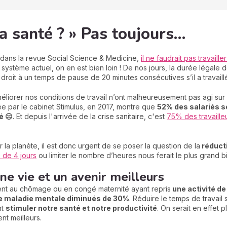
 la santé ? » Pas toujours…
dans la revue Social Science & Medicine,
il ne faudrait pas travail
 système actuel, on en est bien loin ! De nos jours, la durée légale 
 droit à un temps de pause de 20 minutes consécutives s’il a travaillé
iorer nos conditions de travail n’ont malheureusement pas agi sur l
par le cabinet Stimulus, en 2017, montre que
52% des salariés so
é ☹️
. Et depuis l'arrivée de la crise sanitaire, c'est
75% des travailleu
r la planète, il est donc urgent de se poser la question de la
réducti
 de 4 jours
ou limiter le nombre d’heures nous ferait le plus grand b
ne vie et un avenir meilleurs
ment au chômage ou en congé maternité ayant repris
une activité d
e maladie mentale diminués de 30%
. Réduire le temps de travail 
nt
stimuler notre santé et notre productivité
. On serait en effet 
nt meilleurs.