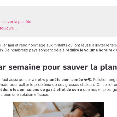
 sauver la planète
s toujours…
e 1er mai et rend hommage aux militants qui ont réussi à limiter le t
us loin. De nombreux pays songent déjà à
réduire le volume horaire d’
.
ar semaine pour sauver la pla
l faut aussi penser à
notre planète bien-aimée ❤️🌏
. Pollution en
utilisée pour pallier le problème de ces grosses chaleurs. On se ret
éduire les émissions de gaz à effet de serre
que nos emplois génè
c bien une solution efficace.