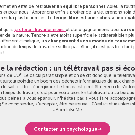
permet en effet de
retrouver un équilibre personnel
. Adieu la rout
us et pour nous ! Apprenons enfin à profiter de la vie, prenons soi
s rendra plus heureuses.
Le temps libre est une richesse incroyab
t qu’ils
préfèrent travailler moins
et donc gagner moins pour
se rece
r de la nature. Tendre à être moins superficielle satisferait bien plu
auffement climatique,
un changement de nos modes de consomma
uction du temps de travail ne suffira pas. Alors, il n’est pas trop tard
n !
de la rédaction : un télétravail pas si éc
ns de CO². Le calcul paraît simple et on se dit donc que le télétrava
 voit surtout poindre un boom des déchets informatiques dû aux cha
n le sait, est très énergivore. Le temps est peut-être venu de s'infor
temps de travail, c'est pour votre bien. En télétravail ou au bureau, l
ous peinez à vous épanouir, n'hésitez pas à vous faire accompagne
 Se comprendre, s'accepter, être heureuse... C'est ici et maintenant
#BornToBeMe
Contacter un psychologue