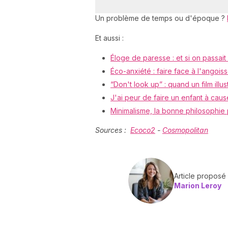
Un problème de temps ou d'époque ?
Et aussi :
Éloge de paresse : et si on passait
Éco-anxiété : faire face à l'angois
“Don't look up” : quand un film illu
J'ai peur de faire un enfant à caus
Minimalisme, la bonne philosophie 
Sources :
Ecoco2
-
Cosmopolitan
Article proposé
Marion Leroy