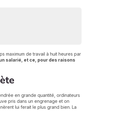
C
n
emps maximum de travail à huit heures par
01
un salarié, et ce, pour des raisons
nète
gendrée en grande quantité, ordinateurs
rouve pris dans un engrenage et on
rent lui ferait le plus grand bien. La