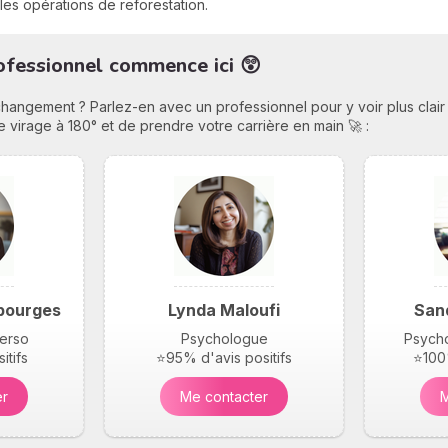
les opérations de reforestation.
fessionnel commence ici 😲
ngement ? Parlez-en avec un professionnel pour y voir plus clair et
e virage à 180° et de prendre votre carrière en main 🚀 :
bourges
Lynda Maloufi
San
perso
Psychologue
Psycho
itifs
⭐95% d'avis positifs
⭐100%
er
Me contacter
M