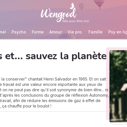
nel
Psycho
Forme
Amour
Vie pro.
Famille
Psy en li
 et... sauvez la planète
est la conserver" chantait Henri Salvador en 1965. Et on sait
. Le travail est une valeur encore importante aux yeux de
on ne peut pas dire qu'il soit synonyme de bien-être... ni
, d'après les conclusions du groupe de réflexion Autonomy,
travail, afin de réduire les émissions de gaz à effet de
 ça chauffe pour le boulot !