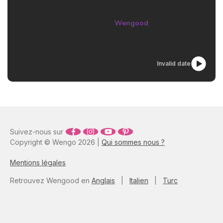
notre société où tout défile
si vite, c’est un peu nager à
Wengood
contre-courant. Comment et
pourquoi lever le pied sur
notre quotidien ? Aller, c’est
parti (tout en douceur) !
Invalid date
Suivez-nous sur
Copyright © Wengo 2026 |
Qui sommes nous ?
Mentions légales
Retrouvez Wengood en
Anglais
|
Italien
|
Turc