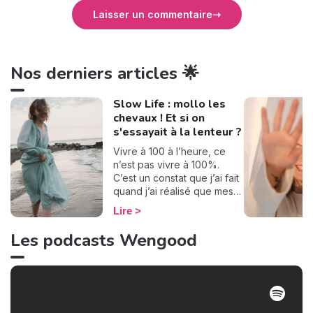
Laisser un commentaire
Nos derniers articles 🌟
Slow Life : mollo les
chevaux ! Et si on
s'essayait à la lenteur ?
Vivre à 100 à l’heure, ce
n’est pas vivre à 100%.
C’est un constat que j’ai fait
quand j’ai réalisé que mes
journées se ressemblaient
Lire
et défilaient à toute allure.
Je ne prenais pas le temps
Les podcasts Wengood
de savourer, mais un beau
jour, j’ai décidé de dire stop
! Pour apprécier pleinement
chaque instant, j’essaie
d’adopter la slow life depuis
quelques années. Dans