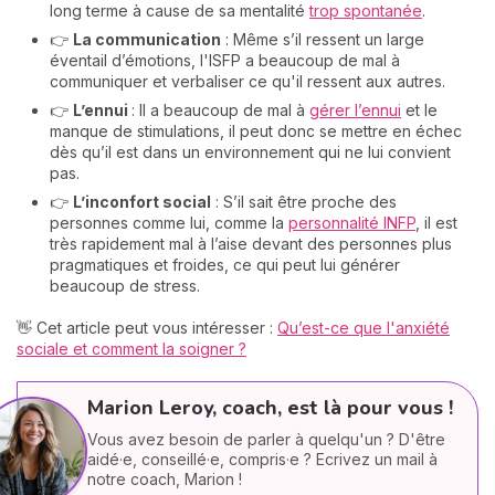
long terme à cause de sa mentalité
trop spontanée
.
👉
La communication
: Même s’il ressent un large
éventail d’émotions, l'ISFP a beaucoup de mal à
communiquer et verbaliser ce qu'il ressent aux autres.
👉
L’ennui
: Il a beaucoup de mal à
gérer l’ennui
et le
manque de stimulations, il peut donc se mettre en échec
dès qu’il est dans un environnement qui ne lui convient
pas.
👉
L’inconfort social
: S’il sait être proche des
personnes comme lui, comme la
personnalité INFP
, il est
très rapidement mal à l’aise devant des personnes plus
pragmatiques et froides, ce qui peut lui générer
beaucoup de stress.
👋 Cet article peut vous intéresser :
Qu’est-ce que l'anxiété
sociale et comment la soigner ?
Marion Leroy, coach, est là pour vous !
Vous avez besoin de parler à quelqu'un ? D'être
aidé·e, conseillé·e, compris·e ? Ecrivez un mail à
notre coach, Marion !