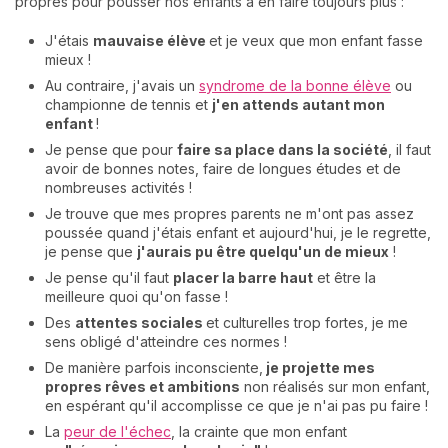
propres pour pousser nos enfants à en faire toujours plus :
J'étais
mauvaise élève
et je veux que mon enfant fasse
mieux !
Au contraire, j'avais un
syndrome de la bonne élève
ou
championne de tennis et
j'en attends autant mon
enfant
!
Je pense que pour
faire sa place dans la société
, il faut
avoir de bonnes notes, faire de longues études et de
nombreuses activités !
Je trouve que mes propres parents ne m'ont pas assez
poussée quand j'étais enfant et aujourd'hui, je le regrette,
je pense que
j'aurais pu être quelqu'un de mieux
!
Je pense qu'il faut
placer la barre haut
et être la
meilleure quoi qu'on fasse !
Des
attentes sociales
et culturelles trop fortes, je me
sens obligé d'atteindre ces normes !
De manière parfois inconsciente,
je projette mes
propres rêves et ambitions
non réalisés sur mon enfant,
en espérant qu'il accomplisse ce que je n'ai pas pu faire !
La
peur de l'échec
, la crainte que mon enfant