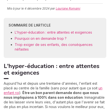
Mis à jour le
4 décembre 2024
par
Lauriane Romami
C
n
SOMMAIRE DE L’ARTICLE
01
L'hyper-éducation : entre attentes et exigences
Pourquoi on en demande trop ?
Trop exiger de ses enfants, des conséquences
néfastes
L'hyper-éducation : entre attentes
et exigences
Aujourd'hui et depuis une trentaine d'années, l'enfant est
placé au centre de la famille (sans pour autant que ça soit
un
enfant roi
).
Ê
tre un bon parent demande donc que nous
nous impliquions à 100% dans son éducation
. Inimaginable
de les laisser vivre leurs vies, d'autant plus que l'avenir se fait
de plus en plus incertain. Si nous voulons le meilleur pour eux,