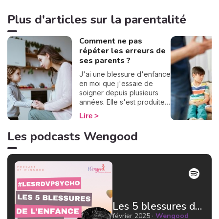
Plus d'articles sur la parentalité
Comment ne pas
répéter les erreurs de
ses parents ?
J'ai une blessure d'enfance
en moi que j'essaie de
soigner depuis plusieurs
années. Elle s'est produite à
cause d'une erreur
Lire
inconsciente de mes
parents. Je ne souhaite pas
Les podcasts Wengood
que mes enfants aient eux
aussi la peur de l'abandon.
Comment donc ne pas
répéter les erreurs de nos
parents sur nos enfants ?
Quelles sont les solutions
pour réinventer le modèle ?
Les 5 blessures de l'enfance : le rejet par Jean Doridot Docteur en psychologie
J'ai creusé le sujet et voici
ce que j'ai trouvé à ce
février 2025 ·
Wengood