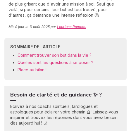
de plus grisant que d'avoir une mission à soi. Sauf que
voilà, si pour certains, leur but est tout trouvé, pour
d'autres, ça demande une intense réflexion 🤔.
C
Mis à jour le
11 août 2025
par
Lauriane Romami
n
01
SOMMAIRE DE L’ARTICLE
Comment trouver son but dans la vie ?
Quelles sont les questions à se poser ?
Place au bilan !
Besoin de clarté et de guidance ✨ ?
Ecrivez à nos coachs spirituels, tarologues et
astrologues pour éclairer votre chemin 🔮! Laissez-vous
inspirer et trouvez les réponses dont vous avez besoin
dès aujourd’hui ! 🌙