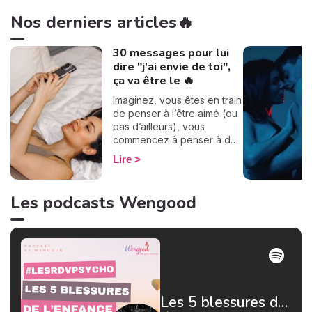
Nos derniers articles🔥
30 messages pour lui
dire "j'ai envie de toi",
ça va être le 🔥
Imaginez, vous êtes en train
de penser à l’être aimé (ou
pas d’ailleurs), vous
commencez à penser à des
choses qui dérapent et une
Lire
tension s’installe dans votre
intimité… Mais comment lui
dire ? Quel genre de
Les podcasts Wengood
message peut-on envoyer
pour signifier qu’on a envie
de l’autre sans le dire
directement ? Je ne suis
pas experte en sexe, mais
j’ai quand même de bonnes
idées quand il s’agit de faire
des sextos… Alors voici 30
Les 5 blessures de l'enfance : le rejet par Jean Doridot Docteur en psychologie
messages pour lui dire “j’ai