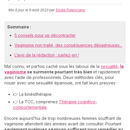
Mis à jour le
9 août 2023
par
Emilie Potenciano
C
Sommaire :
n
01
5 conseils pour se décontracter
Vaginisme non traité, des conséquences désastreuses...
L’avis de la rédaction : parlez-en !
Mal connu, et parfois caché sous les tabous de la
sexualité
,
le
vaginisme
se surmonte pourtant très bien
et rapidement
avec l’aide de professionnels. Deux méthodes clés, pour
nouer avec une sexualité épanouie, ont fait leurs preuves :
👉 La kinésithérapie
👉 La TCC, comprenez
Thérapie cognitivo-
comportementale
.
Encore aujourd’hui de trop nombreuses femmes souffrant de
vaginisme attendent des années avant de consulter. Pourtant
seulement quelques séances suffisent pour remédier au