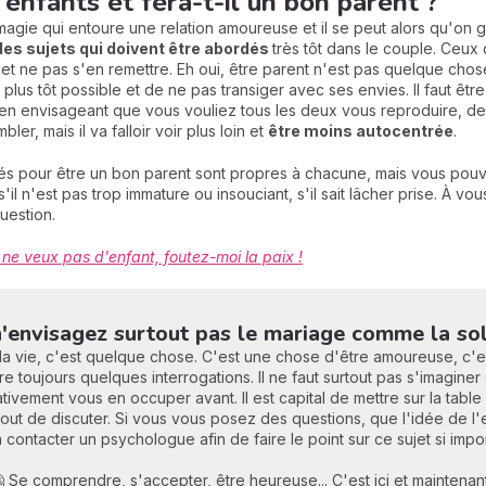
s enfants et fera-t-il un bon parent ?
magie qui entoure une relation amoureuse et il se peut alors qu'on ga
 des sujets qui doivent être abordés
très tôt dans le couple. Ceux
et ne pas s'en remettre. Eh oui, être parent n'est pas quelque chos
le plus tôt possible et de ne pas transiger avec ses envies. Il faut êtr
en envisageant que vous vouliez tous les deux vous reproduire, d
er, mais il va falloir voir plus loin et
être moins autocentrée
.
tés pour être un bon parent sont propres à chacune, mais vous pou
 s'il n'est pas trop immature ou insouciant, s'il sait lâcher prise. À 
uestion.
 ne veux pas d'enfant, foutez-moi la paix !
 n'envisagez surtout pas le mariage comme la so
e la vie, c'est quelque chose. C'est une chose d'être amoureuse, c'e
 toujours quelques interrogations. Il ne faut surtout pas s'imagine
ativement vous en occuper avant. Il est capital de mettre sur la tabl
rtout de discuter. Si vous vous posez des questions, que l'idée de 
 contacter un psychologue afin de faire le point sur ce sujet si impo
 Se comprendre, s'accepter, être heureuse... C'est ici et maintenant