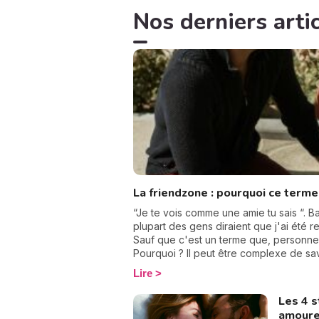
Nos derniers artic
La friendzone : pourquoi ce term
“Je te vois comme une amie tu sais “. Ba
plupart des gens diraient que j'ai été r
Sauf que c'est un terme que, personnel
Pourquoi ? Il peut être complexe de sa
nous est attiré par nous, mais pitié, ce
Lire
vous explique.
Les 4 
amoureu