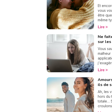
Et encor
vous vou
être que
même typ
moi j’en 
Lire
J’avais 
toujours
Ne fait
qui cond
sur les
comporte
d’attac
Vous sav
Mais tie
malheur 
d’attach
applicat
connaîtr
j'exagèr
compren
m'a perm
Lire
et nos re
mais ça 
très par
Amours
Tinder, 
ils de 
d'autres
erreurs 
Ah, les
applicat
hors du 
totale… 
croulons
vacance