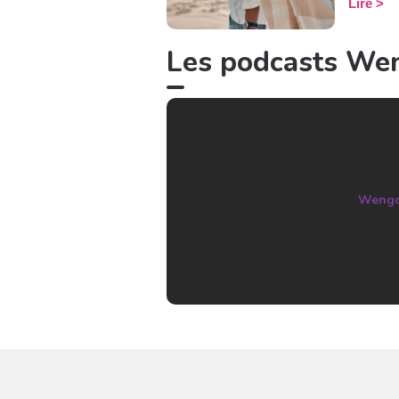
Lire
consacrer
sociales
relation
Les podcasts We
le cherc
la clé é
pour que
mentale,
et ouver
Weng