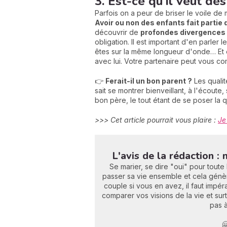
3. Est-ce qu'il veut de
Parfois on a peur de briser le voile de 
Avoir ou non des enfants fait partie
découvrir de
profondes divergences
obligation. Il est important d'en parler 
êtes sur la même longueur d'onde… Et 
avec lui. Votre partenaire peut vous combl
👉
Ferait-il un bon parent ?
Les quali
sait se montrer bienveillant, à l'écoute,
bon père, le tout étant de se poser la q
>>> Cet article pourrait vous plaire :
Je
L'avis de la rédaction :
Se marier, se dire "oui" pour tout
passer sa vie ensemble et cela génère
couple si vous en avez, il faut impér
comparer vos visions de la vie et su
pas à
