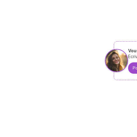
Vous
Ecri
Po