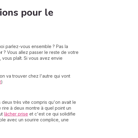
ions pour le
C
uoi parlez-vous ensemble ? Pas la
n
er
? Vous allez passer le reste de votre
01
, vous plaît. Si vous avez envie
on va trouver chez l'autre qui vont
t
)
es deux très vite compris qu'on avait le
 rire à deux montre à quel point un
aut
lâcher prise
et c'est ce qui solidifie
uple avec un sourire complice, une