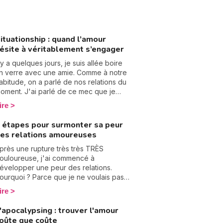
ituationship : quand l’amour
ésite à véritablement s’engager
l y a quelques jours, je suis allée boire
n verre avec une amie. Comme à notre
abitude, on a parlé de nos relations du
oment. J'ai parlé de ce mec que je
ois deux puis 2 / 3 mois, mais avec
ire
equel ça n'évolue pas. En fait, en
iscutant avec elle, j'ai réalisé que
 étapes pour surmonter sa peur
'étais en train de vivre mon pire
es relations amoureuses
auchemar du dating : la "situationship".
i vous ne connaissez pas, je vous
près une rupture très très TRÈS
xplique tout !
ouloureuse, j'ai commencé à
évelopper une peur des relations.
ourquoi ? Parce que je ne voulais pas
evivre la souffrance que j'avais vécue
ire
t d'être à nouveau abandonnée... Sauf
ue j'ai fini par comprendre que
'apocalypsing : trouver l'amour
'empêcher de vivre de nouvelles
oûte que coûte