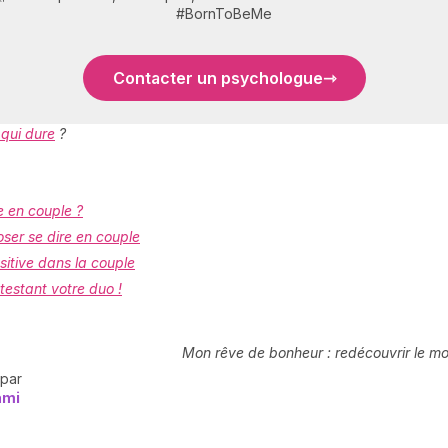
#BornToBeMe
Contacter un psychologue
 qui dure
?
e en couple ?
oser se dire en couple
itive dans la couple
testant votre duo !
Mon rêve de bonheur : redécouvrir le m
 par
ami