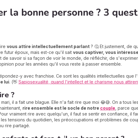
r la bonne personne ? 3 quest
aire
vous attire intellectuellement parlant
? 🤔 Et justement, de q
 futur époux, mais est-ce qu'il sait
vous captiver, vous intéress
t de savoir si sa façon de voir le monde, de réfléchir, de s'exprimer
opinion pour les années qu'il vous reste à passer ensemble.
pondez-y avec franchise. Ce sont les qualités intellectuelles que l'
e lui
. (👋
Sapiosexualité, quand l'intellect et le charisme nous attiren
ire ?
ari, il a fait une blague. Elle n'a fait rire que moi 😂😅. On a tous l
maintenant,
rire ensemble est le socle de notre
couple
, parce que
our vraiment rire avec quelqu'un, il faut se sentir en confiance, il f
r les tensions du quotidien, les préoccupations et problèmes de co
u rire partagé.