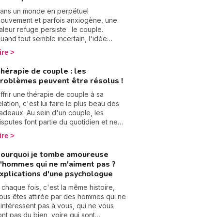
xpériences amoureuses n'était pas la
olution. J'ai réussi à surmonter ma peur
ans un monde en perpétuel
e l'amour à deux, alors je vais vous
ouvement et parfois anxiogène, une
xpliquer comment faire si vous vivez
aleur refuge persiste : le couple.
ela. Explication.
uand tout semble incertain, l'idée
'être deux rassure ; on se dit qu'on
ire
era plus fort ensemble. Pourtant, cette
uête éperdue de sécurité affective
hérapie de couple : les
eut mener à une tendance relationnelle
roblèmes peuvent être résolus !
oxique : l'apocalypsing. Face à la peur
e la solitude ou à la "dating fatigue"
ffrir une thérapie de couple à sa
l'épuisement lié aux rencontres), le
elation, c'est lui faire le plus beau des
ouple apparaît comme le Graal absolu.
adeaux. Au sein d'un couple, les
ertains tentent alors coûte que coûte
isputes font partie du quotidien et ne
e construire une histoire, quitte à brûler
écessitent pas toujours l'intervention
ire
es étapes et à s'oublier en chemin.
'un professionnel. Cependant, certains
roblèmes sont si profonds et ancrés
ourquoi je tombe amoureuse
u'il devient difficile, voire impossible,
'hommes qui ne m'aiment pas ?
e les surmonter seuls. C'est là que
xplications d'une psychologue
onsulter un psychologue de couple
evient un véritable présent que l'on
 chaque fois, c'est la même histoire,
'offre mutuellement : un espace pour
ous êtes attirée par des hommes qui ne
e reconstruire, se comprendre et
’intéressent pas à vous, qui ne vous
aviver la flamme.
ont pas du bien, voire qui sont