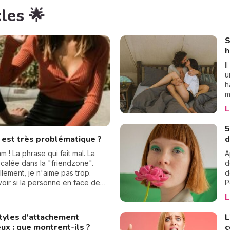
les 🌟
S
h
I
u
h
m
v
L
l
d
5
j
e est très problématique ?
d
c
S
m ! La phrase qui fait mal. La
A
e
ecalée dans la "friendzone".
d
lement, je n'aime pas trop.
d
voir si la personne en face de
P
ssons de parler de friendzone. Je
r
L
e
q
styles d'attachement
L
s
x : que montrent-ils ?
c