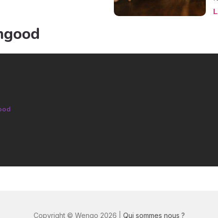
 à l’essentiel : les relations
t
L
 et donc par déclinaison aux
p
s amoureuses. Nul besoin d’aller
m
ngood
her à l’autre bout de la planète,
l
tant de rompre avec le quotidien
p
 l’esprit soit libéré de sa charge
d
 qu’il soit lui aussi en vacances
t aux nouvelles expériences.
ood
Copyright © Wengo 2026 |
Qui sommes nous ?