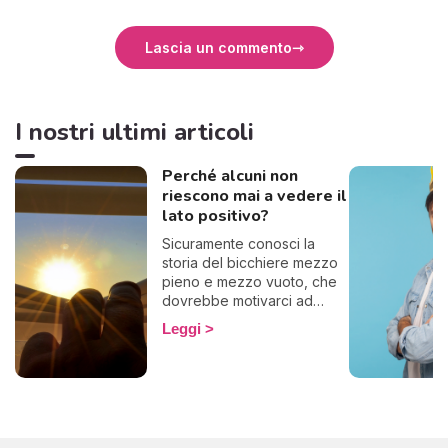
Lascia un commento
I nostri ultimi articoli
Perché alcuni non
riescono mai a vedere il
lato positivo?
Sicuramente conosci la
storia del bicchiere mezzo
pieno e mezzo vuoto, che
dovrebbe motivarci ad
essere ottimisti. Ecco, alcuni
Leggi
questo famoso bicchiere lo
vedono vuoto, se lo
bevono tutto e lo gettano
via. Insomma, basta con le
metafore: in poche parole,
alcuni non riescono a