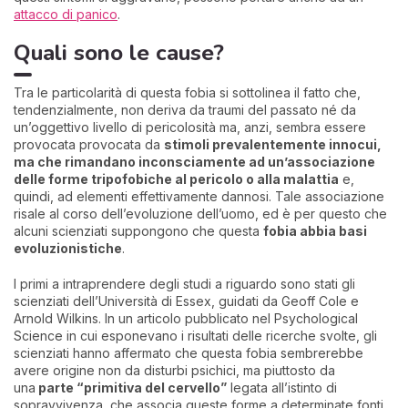
attacco di panico
.
Quali sono le cause?
Tra le particolarità di questa fobia si sottolinea il fatto che,
tendenzialmente, non deriva da traumi del passato né da
un’oggettivo livello di pericolosità ma, anzi, sembra essere
provocata provocata da
stimoli prevalentemente innocui,
ma che rimandano inconsciamente ad un’associazione
delle forme tripofobiche al pericolo o alla malattia
e,
quindi, ad elementi effettivamente dannosi. Tale associazione
risale al corso dell’evoluzione dell’uomo, ed è per questo che
alcuni scienziati suppongono che questa
fobia abbia basi
evoluzionistiche
.
I primi a intraprendere degli studi a riguardo sono stati gli
scienziati dell’Università di Essex, guidati da Geoff Cole e
Arnold Wilkins. In un articolo pubblicato nel Psychological
Science in cui esponevano i risultati delle ricerche svolte, gli
scienziati hanno affermato che questa fobia sembrerebbe
avere origine non da disturbi psichici, ma piuttosto da
una
parte “primitiva del cervello”
legata all’istinto di
sopravvivenza, che associa queste forme a determinate fonti