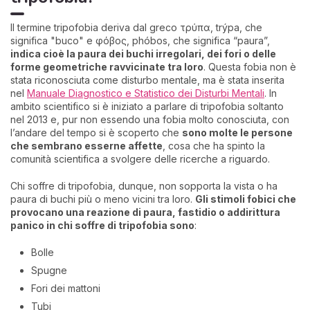
Il termine tripofobia deriva dal greco τρύπα, trýpa, che
significa "buco" e φόβος, phóbos, che significa “paura”,
indica cioè la paura dei buchi irregolari, dei fori o delle
forme geometriche ravvicinate tra loro
. Questa fobia non è
stata riconosciuta come disturbo mentale, ma è stata inserita
nel
Manuale Diagnostico e Statistico dei Disturbi Mentali
. In
ambito scientifico si è iniziato a parlare di tripofobia soltanto
nel 2013 e, pur non essendo una fobia molto conosciuta, con
l’andare del tempo si è scoperto che
sono molte le persone
che sembrano esserne affette
, cosa che ha spinto la
comunità scientifica a svolgere delle ricerche a riguardo.
Chi soffre di tripofobia, dunque, non sopporta la vista o ha
paura di buchi più o meno vicini tra loro.
Gli stimoli fobici che
provocano una reazione di paura, fastidio o addirittura
panico in chi soffre di tripofobia sono
:
Bolle
Spugne
Fori dei mattoni
Tubi