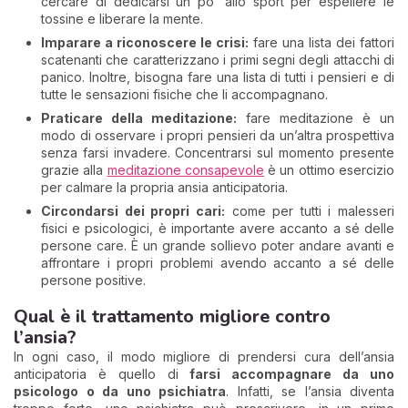
cercare di dedicarsi un po’ allo sport per espellere le
tossine e liberare la mente.
Imparare a riconoscere le crisi:
fare una lista dei fattori
scatenanti che caratterizzano i primi segni degli attacchi di
panico. Inoltre, bisogna fare una lista di tutti i pensieri e di
tutte le sensazioni fisiche che li accompagnano.
Praticare della meditazione:
fare meditazione è un
modo di osservare i propri pensieri da un’altra prospettiva
senza farsi invadere. Concentrarsi sul momento presente
grazie alla
meditazione consapevole
è un ottimo esercizio
per calmare la propria ansia anticipatoria.
Circondarsi dei propri cari:
come per tutti i malesseri
fisici e psicologici, è importante avere accanto a sé delle
persone care. È un grande sollievo poter andare avanti e
affrontare i propri problemi avendo accanto a sé delle
persone positive.
Qual è il trattamento migliore contro
l’ansia?
In ogni caso, il modo migliore di prendersi cura dell’ansia
anticipatoria è quello di
farsi accompagnare da uno
psicologo o da uno psichiatra
. Infatti, se l’ansia diventa