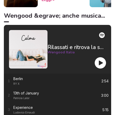
questo famoso bicchiere lo
vedono vuoto, se lo
bevono tutto e lo gettano
Wengood &egrave; anche musica...
via. Insomma, basta con le
metafore: in poche parole,
alcuni non riescono a
pensare positivo.
Rilassati e ritrova la serenità 😌
Wengood Italia
Berlin
2:54
1
RY X
13th of January
3:00
2
Patricia Lalor
Experience
5:15
3
Ludovico Einaudi