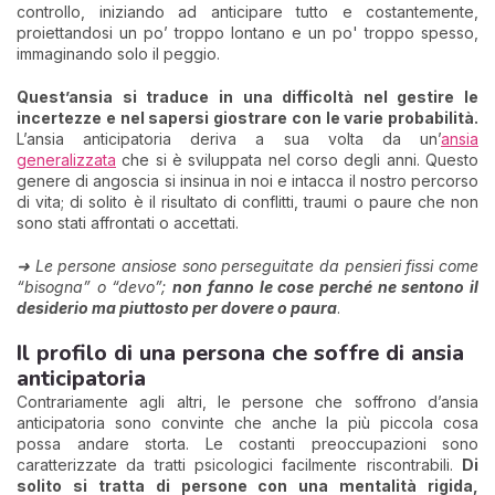
controllo, iniziando ad anticipare tutto e costantemente,
proiettandosi un po’ troppo lontano e un po' troppo spesso,
immaginando solo il peggio.
Quest’ansia si traduce in una difficoltà nel gestire le
incertezze e nel sapersi giostrare con le varie probabilità.
L’ansia anticipatoria deriva a sua volta da un’
ansia
generalizzata
che si è sviluppata nel corso degli anni. Questo
genere di angoscia si insinua in noi e intacca il nostro percorso
di vita; di solito è il risultato di conflitti, traumi o paure che non
sono stati affrontati o accettati.
➜ Le persone ansiose sono perseguitate da pensieri fissi come
“bisogna” o “devo”;
non fanno le cose perché ne sentono il
desiderio ma piuttosto per dovere o paura
.
Il profilo di una persona che soffre di ansia
anticipatoria
Contrariamente agli altri, le persone che soffrono d’ansia
anticipatoria sono convinte che anche la più piccola cosa
possa andare storta. Le costanti preoccupazioni sono
caratterizzate da tratti psicologici facilmente riscontrabili.
Di
solito si tratta di persone con una mentalità rigida,