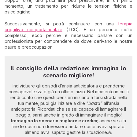
troppo forte, uno psichiatra può prescrivere, in un primo
momento, un trattamento per ridurre le tensioni fisiche e
psicologiche.
Successivamente, si potrà continuare con una
terapia
cognitivo comportamentale
(TCC). È un percorso molto
complesso, ecco perché è necessario parlare con un
professionista per comprendere da dove derivano le nostre
paure e preoccupazioni.
Il consiglio della redazione: immagina lo
scenario migliore!
Individuare gli episodi d’ansia anticipatoria e prenderne
consapevolezza è già un ottimo inizio. Nel momento in cui ti
rendi conto che questi pensieri iniziano a farsi strada nella
tua mente, puoi già iniziare a dire
“basta”
all’ansia
anticipatoria. Ricordati che se sei capace di immaginare il
peggio, sarai anche in grado di immaginare il meglio!
Immagina lo scenario migliore e credici
; anche se alla
fine le cose non dovessero andare come avevi sperato,
almeno avrai saputo gestire la situazione.💪