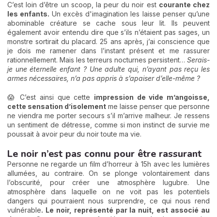
C’est loin d’être un scoop, la peur du noir est
courante chez
les enfants.
Un excès d'imagination les laisse penser qu’une
abominable créature se cache sous leur lit. Ils peuvent
également avoir entendu dire que s’ils n’étaient pas sages, un
monstre sortirait du placard. 25 ans après, j’ai conscience que
je dois me ramener dans l’instant présent et me rassurer
rationnellement. Mais les terreurs nocturnes persistent…
Serais-
je une éternelle enfant ? Une adulte qui, n’ayant pas reçu les
armes nécessaires, n’a pas appris à s’apaiser d’elle-même ?
😱 C’est ainsi que cette
impression de vide m’angoisse,
cette sensation d’isolement
me laisse penser que personne
ne viendra me porter secours s’il m’arrive malheur. Je ressens
un sentiment de détresse, comme si mon instinct de survie me
poussait à avoir peur du noir toute ma vie.
Le noir n’est pas connu pour être rassurant
Personne ne regarde un film d’horreur à 15h avec les lumières
allumées, au contraire. On se plonge volontairement dans
l’obscurité, pour créer une atmosphère lugubre. Une
atmosphère dans laquelle on ne voit pas les potentiels
dangers qui pourraient nous surprendre, ce qui nous rend
vulnérable
. Le noir, représenté par la nuit, est associé au