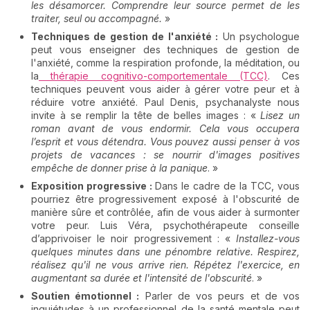
les désamorcer. Comprendre leur source permet de les
traiter, seul ou accompagné.
»
Techniques de gestion de l'anxiété :
Un psychologue
peut vous enseigner des techniques de gestion de
l'anxiété, comme la respiration profonde, la méditation, ou
la
thérapie cognitivo-comportementale (TCC)
. Ces
techniques peuvent vous aider à gérer votre peur et à
réduire votre anxiété. Paul Denis, psychanalyste nous
invite à se remplir la tête de belles images : «
Lisez un
roman avant de vous endormir. Cela vous occupera
l’esprit et vous détendra. Vous pouvez aussi penser à vos
projets de vacances : se nourrir d'images positives
empêche de donner prise à la panique
. »
Exposition progressive :
Dans le cadre de la TCC, vous
pourriez être progressivement exposé à l'obscurité de
manière sûre et contrôlée, afin de vous aider à surmonter
votre peur. Luis Véra, psychothérapeute conseille
d’apprivoiser le noir progressivement : «
Installez-vous
quelques minutes dans une pénombre relative. Respirez,
réalisez qu'il ne vous arrive rien. Répétez l'exercice, en
augmentant sa durée et l'intensité de l'obscurité
. »
Soutien émotionnel :
Parler de vos peurs et de vos
inquiétudes à un professionnel de la santé mentale peut