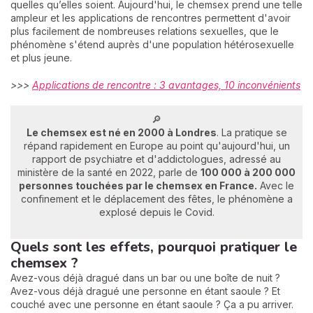
quelles qu’elles soient. Aujourd'hui, le chemsex prend une telle
ampleur et les applications de rencontres permettent d'avoir
plus facilement de nombreuses relations sexuelles, que le
phénomène s'étend auprès d'une population hétérosexuelle
et plus jeune.
>>>
Applications de rencontre : 3 avantages, 10 inconvénients
🔎
Le chemsex est né en 2000 à Londres
. La pratique se
répand rapidement en Europe au point qu'aujourd'hui, un
rapport de psychiatre et d'addictologues, adressé au
ministère de la santé en 2022, parle de
100 000 à 200 000
personnes touchées par le chemsex en France.
Avec le
confinement et le déplacement des fêtes, le phénomène a
explosé depuis le Covid.
Quels sont les effets, pourquoi pratiquer le
chemsex ?
Avez-vous déjà dragué dans un bar ou une boîte de nuit ?
Avez-vous déjà dragué une personne en étant saoule ? Et
couché avec une personne en étant saoule ? Ça a pu arriver.