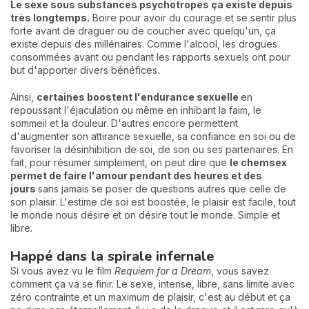
Le sexe sous substances psychotropes ça existe depuis
très longtemps.
Boire pour avoir du courage et se sentir plus
forte avant de draguer ou de coucher avec quelqu'un, ça
existe depuis des millénaires. Comme l'alcool, les drogues
consommées avant ou pendant les rapports sexuels ont pour
but d'apporter divers bénéfices.
Ainsi,
certaines boostent l'endurance sexuelle
en
repoussant l'éjaculation ou même en inhibant la faim, le
sommeil et la douleur. D'autres encore permettent
d'augmenter son attirance sexuelle, sa confiance en soi ou de
favoriser la désinhibition de soi, de son ou ses partenaires. En
fait, pour résumer simplement, on peut dire que
le chemsex
permet de faire l'amour pendant des heures et des
jours
sans jamais se poser de questions autres que celle de
son plaisir. L'estime de soi est boostée, le plaisir est facile, tout
le monde nous désire et on désire tout le monde. Simple et
libre.
Happé dans la spirale infernale
Si vous avez vu le film
Requiem for a Dream
, vous savez
comment ça va se finir. Le sexe, intense, libre, sans limite avec
zéro contrainte et un maximum de plaisir, c'est au début et ça