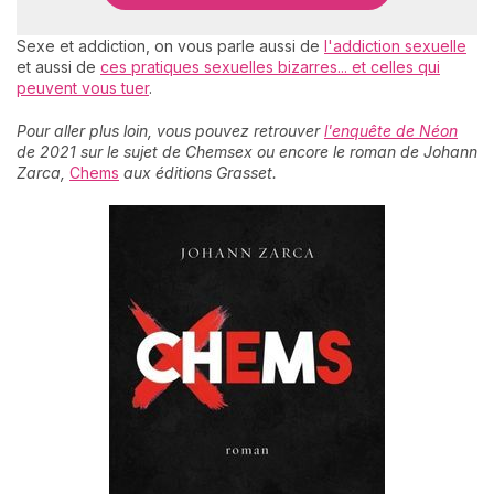
Sexe et addiction, on vous parle aussi de
l'addiction sexuelle
et aussi de
ces pratiques sexuelles bizarres... et celles qui
peuvent vous tuer
.
Pour aller plus loin, vous pouvez retrouver
l'enquête de Néon
de 2021 sur le sujet de Chemsex ou encore le roman de Johann
Zarca,
Chems
aux éditions Grasset.