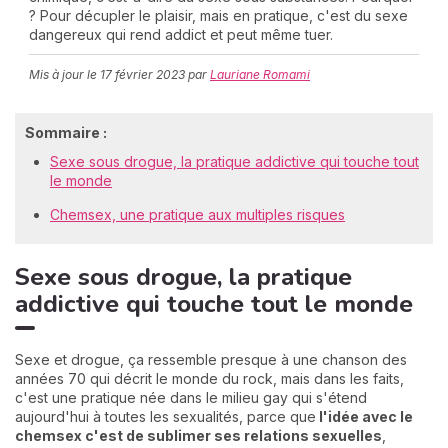
? Pour décupler le plaisir, mais en pratique, c'est du sexe
dangereux qui rend addict et peut même tuer.
C
Mis à jour le
17 février 2023
par
Lauriane Romami
n
01
Sommaire :
Sexe sous drogue, la pratique addictive qui touche tout
le monde
Chemsex, une pratique aux multiples risques
Sexe sous drogue, la pratique
addictive qui touche tout le monde
Sexe et drogue, ça ressemble presque à une chanson des
années 70 qui décrit le monde du rock, mais dans les faits,
c'est une pratique née dans le milieu gay qui s'étend
aujourd'hui à toutes les sexualités, parce que
l'idée avec le
chemsex c'est de sublimer ses relations sexuelles
,