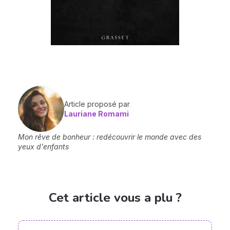
Article proposé par
Lauriane Romami
Mon rêve de bonheur : redécouvrir le monde avec des
yeux d'enfants
Cet article vous a plu ?