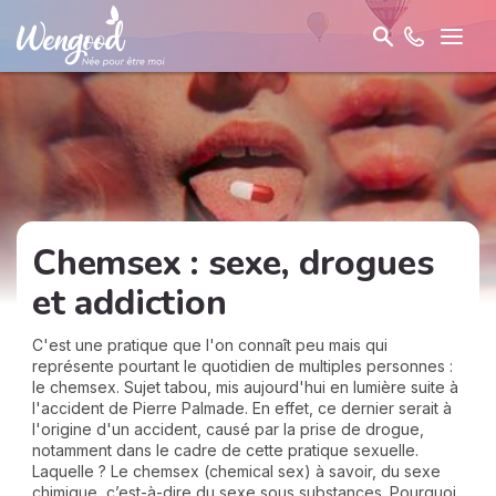
Chemsex : sexe, drogues
et addiction
C'est une pratique que l'on connaît peu mais qui
représente pourtant le quotidien de multiples personnes :
le chemsex. Sujet tabou, mis aujourd'hui en lumière suite à
l'accident de Pierre Palmade. En effet, ce dernier serait à
l'origine d'un accident, causé par la prise de drogue,
notamment dans le cadre de cette pratique sexuelle.
Laquelle ? Le chemsex (chemical sex) à savoir, du sexe
chimique, c’est-à-dire du sexe sous substances. Pourquoi