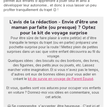
permet aux enfants d'apprendre à jouer seul et ainsi à
développer leur autonomie... et donc à vous laisser un peu
profiter tranquillement du trajet 😉 !
L’avis de la rédaction - Envie d'être une
maman parfaite (ou presque) ? Optez
pour le kit de voyage surprise
Pour être sûre de faire plaisir à votre petit(e) et d'être
tranquille le temps du trajet (ou en partie) préparez une
pochette-surprise pour la route ! Mettez plein de petites
surprises dans un sac que votre enfant découvrira au fil du
voyage.
Quelques idées : des biscuits ou des bonbons, des livres,
des figurines, des petits jeux ou jouets, etc. Laissez
marcher votre imagination. Et si vous n'avez pas le temps,
d'autres ont eux de bonnes idées pour vous aider en
créant le
kit de survie en voyage de Parent Épuisé
.
Et vous, quelles sont vos astuces pour occuper vos enfants
en voiture ? Donnez-moi vos idées en commentaire, sous
cet article.
🤗 Se comprendre, s'accepter, être heureuse... C'est ici et