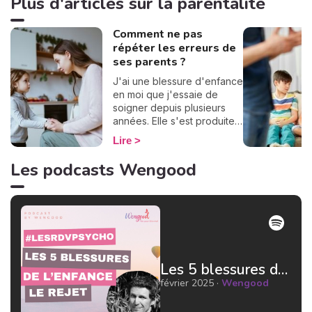
Plus d'articles sur la parentalité
Comment ne pas
répéter les erreurs de
ses parents ?
J'ai une blessure d'enfance
en moi que j'essaie de
soigner depuis plusieurs
années. Elle s'est produite à
cause d'une erreur
Lire
inconsciente de mes
parents. Je ne souhaite pas
Les podcasts Wengood
que mes enfants aient eux
aussi la peur de l'abandon.
Comment donc ne pas
répéter les erreurs de nos
parents sur nos enfants ?
Quelles sont les solutions
pour réinventer le modèle ?
Les 5 blessures de l'enfance : le rejet par Jean Doridot Docteur en psychologie
J'ai creusé le sujet et voici
ce que j'ai trouvé à ce
février 2025 ·
Wengood
propos.