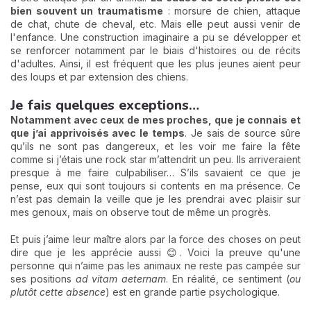
bien souvent un traumatisme
: morsure de chien, attaque
de chat, chute de cheval, etc. Mais elle peut aussi venir de
l'enfance. Une construction imaginaire a pu se développer et
se renforcer notamment par le biais d'histoires ou de récits
d'adultes. Ainsi, il est fréquent que les plus jeunes aient peur
des loups et par extension des chiens.
Je fais quelques exceptions…
Notamment avec ceux de mes proches, que je connais et
que j’ai apprivoisés avec le temps
. Je sais de source sûre
qu’ils ne sont pas dangereux, et les voir me faire la fête
comme si j’étais une rock star m’attendrit un peu. Ils arriveraient
presque à me faire culpabiliser… S’ils savaient ce que je
pense, eux qui sont toujours si contents en ma présence. Ce
n’est pas demain la veille que je les prendrai avec plaisir sur
mes genoux, mais on observe tout de même un progrès.
Et puis j’aime leur maître alors par la force des choses on peut
dire que je les apprécie aussi 😊. Voici la preuve qu'une
personne qui n’aime pas les animaux ne reste pas campée sur
ses positions
ad vitam aeternam
. En réalité, ce sentiment (
ou
plutôt cette absence
) est en grande partie psychologique.