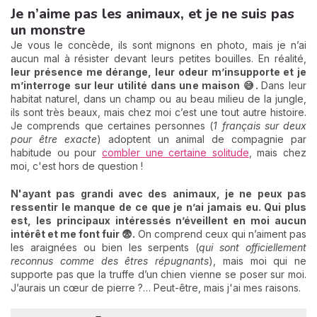
Je n’aime pas les animaux, et je ne suis pas
un monstre
Je vous le concède, ils sont mignons en photo, mais je n’ai
aucun mal à résister devant leurs petites bouilles. En réalité,
leur présence me dérange, leur odeur m’insupporte et je
m’interroge sur leur utilité dans une maison 😅.
Dans leur
habitat naturel, dans un champ ou au beau milieu de la jungle,
ils sont très beaux, mais chez moi c’est une tout autre histoire.
Je comprends que certaines personnes (
1 français sur deux
pour être exacte
) adoptent un animal de compagnie par
habitude ou pour
combler une certaine solitude
, mais chez
moi, c'est hors de question !
N'ayant pas grandi avec des a
nimaux, je ne peux pas
ressentir le manque de ce que je n’ai jamais eu.
Qui plus
est, les principaux intéressés n’éveillent en moi aucun
intérêt et me font fuir 😨.
On comprend ceux qui n’aiment pas
les araignées ou bien les serpents (
qui sont officiellement
reconnus comme des êtres répugnants
), mais moi qui ne
supporte pas que la truffe d’un chien vienne se poser sur moi.
J’aurais un cœur de pierre ?… Peut-être, mais j'ai mes raisons.