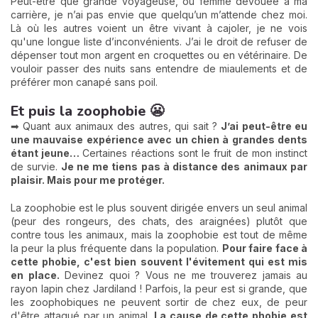
Peut-être que grande voyageuse, ou femme dévouée à ma
carrière, je n’ai pas envie que quelqu’un m’attende chez moi.
Là où les autres voient un être vivant à cajoler, je ne vois
qu'une longue liste d’inconvénients. J’ai le droit de refuser de
dépenser tout mon argent en croquettes ou en vétérinaire. De
vouloir passer des nuits sans entendre de miaulements et de
préférer mon canapé sans poil.
Et puis la zoophobie 😬
➡ Quant aux animaux des autres, qui sait ?
J’ai peut-être eu
une mauvaise expérience avec un chien à grandes dents
étant jeune…
Certaines réactions sont le fruit de mon instinct
de survie.
Je ne me tiens pas à distance des animaux par
plaisir. Mais pour me protéger.
La zoophobie est le plus souvent dirigée envers un seul animal
(peur des rongeurs, des chats, des araignées) plutôt que
contre tous les animaux, mais la zoophobie est tout de même
la peur la plus fréquente dans la population.
Pour faire face à
cette phobie, c'est bien souvent l'évitement qui est mis
en place.
Devinez quoi ? Vous ne me trouverez jamais au
rayon lapin chez Jardiland ! Parfois, la peur est si grande, que
les zoophobiques ne peuvent sortir de chez eux, de peur
d'être attaqué par un animal.
La cause de cette phobie est