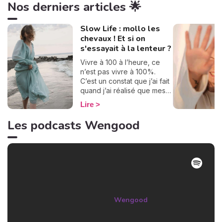
Nos derniers articles 🌟
Slow Life : mollo les
chevaux ! Et si on
s'essayait à la lenteur ?
Vivre à 100 à l’heure, ce
n’est pas vivre à 100%.
C’est un constat que j’ai fait
quand j’ai réalisé que mes
journées se ressemblaient
Lire
et défilaient à toute allure.
Je ne prenais pas le temps
Les podcasts Wengood
de savourer, mais un beau
jour, j’ai décidé de dire stop
! Pour apprécier pleinement
chaque instant, j’essaie
d’adopter la slow life depuis
quelques années. Dans
notre société où tout défile
si vite, c’est un peu nager à
Wengood
contre-courant. Comment et
pourquoi lever le pied sur