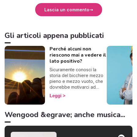
Lascia un commento
Gli articoli appena pubblicati
Perché alcuni non
riescono mai a vedere il
lato positivo?
Sicuramente conosci la
storia del bicchiere mezzo
pieno e mezzo vuoto, che
dovrebbe motivarci ad
essere ottimisti. Ecco, alcuni
Leggi
questo famoso bicchiere lo
vedono vuoto, se lo
bevono tutto e lo gettano
Wengood &egrave; anche musica...
via. Insomma, basta con le
metafore: in poche parole,
alcuni non riescono a
pensare positivo.