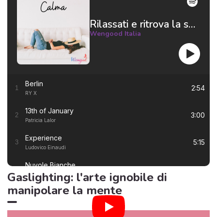
Rilassati e ritrova la serenità 😌
Wengood Italia
Berlin
2:54
1
RY X
13th of January
3:00
2
Patricia Lalor
Experience
5:15
3
Ludovico Einaudi
Nuvole Bianche
5:57
4
Gaslighting: l'arte ignobile di
Ludovico Einaudi
manipolare la mente
Una Mattina
3:23
5
Ludovico Einaudi