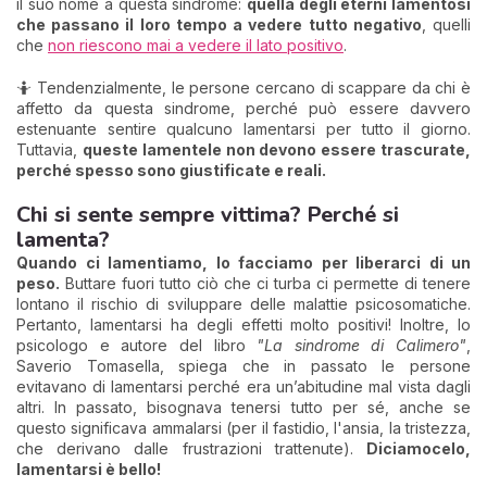
il suo nome a questa sindrome:
quella degli eterni lamentosi
che passano il loro tempo a vedere tutto negativo
, quelli
che
non riescono mai a vedere il lato positivo
.
🤷 Tendenzialmente, le persone cercano di scappare da chi è
affetto da questa sindrome, perché può essere davvero
estenuante sentire qualcuno lamentarsi per tutto il giorno.
Tuttavia,
queste lamentele non devono essere trascurate,
perché spesso sono giustificate e reali.
Chi si sente sempre vittima? Perché si
lamenta?
Quando ci lamentiamo, lo facciamo per liberarci di un
peso.
Buttare fuori tutto ciò che ci turba ci permette di tenere
lontano il rischio di sviluppare delle malattie psicosomatiche.
Pertanto, lamentarsi ha degli effetti molto positivi! Inoltre, lo
psicologo e autore del libro
"La sindrome di Calimero"
,
Saverio Tomasella, spiega che in passato le persone
evitavano di lamentarsi perché era un’abitudine mal vista dagli
altri. In passato, bisognava tenersi tutto per sé, anche se
questo significava ammalarsi (per il fastidio, l'ansia, la tristezza,
che derivano dalle frustrazioni trattenute).
Diciamocelo,
lamentarsi è bello!