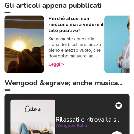
Gli articoli appena pubblicati
Perché alcuni non
riescono mai a vedere il
lato positivo?
Sicuramente conosci la
storia del bicchiere mezzo
pieno e mezzo vuoto, che
dovrebbe motivarci ad
essere ottimisti. Ecco, alcuni
Leggi
questo famoso bicchiere lo
vedono vuoto, se lo
bevono tutto e lo gettano
Wengood &egrave; anche musica...
via. Insomma, basta con le
metafore: in poche parole,
alcuni non riescono a
pensare positivo.
Rilassati e ritrova la serenità 😌
Wengood Italia