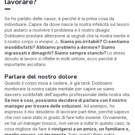
lavorare?
Se ho parlato delle cause, è perché è la prima cosa da
individuare. Capire da dove nasce la nostra infelicità sul lavoro
può aiutarci a risolvere il problema e il nostro disagio.
Dobbiamo prestare attenzione ai segnali che la nostra mente e
il nostro corpo ci inviano ⚠️.
Siamo più irritabili? Ci sentiamo
insoddisfatti? Abbiamo problemi a dormire? Siamo
ingrassati o dimagriti? Siamo sempre stanchi?
Lo stress
dovuto al lavoro si riflette in molti sintomi, ecco perché è
importante ascoltarsi.
Parlare del nostro dolore
Quando il corpo inizia a cedere, è già tardi. Dobbiamo
monitorare la nostra salute mentale per capire se siamo
davvero soddisfatti dell'aspetto professionale della nostra vita.
Se non è così, possiamo decidere di parlare con il nostro
manager per trovare delle soluzioni.
Ad esempio, ho
espresso il mio desiderio di lavorare part-time, perché sapevo
che non sarei stato in grado di fare tutto insieme. Ovviamente,
se hai un manager tossico, non serve a nulla! In questo caso, la
cosa migliore da fare è
rivolgersi a
un amico, un familiare o,
meglio ancora, un terapeuta.
Solo quest'ultimo potrà