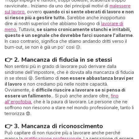
ravvicinate... Iniziamo da uno dei principali motivi di
malessere
sul lavoro
, ovvero
quando ci si sente oberati di lavoro e non
si riesce più a gestire tutto.
Sarebbe anche inopportuno
dire ai nostri superiori che abbiamo bisogno di
lavorare di
meno.
Tuttavia,
se siamo cronicamente stanchi e irritabili,
questo è un segnale che dovrebbe farci suonare l'allarme
.
In caso contrario, significa che stiamo andando dritti verso il
burn-out, se non è già un po' così 😥.
👉 2. Mancanza di fiducia in se stessi
Non sentirsi più in grado di lavorare può derivare dalla
sindrome dell'impostore, che è dovuta alla mancanza di fiducia
in se stessi 😫. Sentiamo di
non essere abbastanza bravi per
il lavoro
e non crediamo più nelle nostre capacità.
Ovviamente, è
difficile riuscire a lavorare se si pensa di
essere un fallimento
... Si può anche andare oltre,
fino
all'ergofobia
, che è la paura di lavorare. Le persone che ne
soffrono non riescono a stare nel mondo professionale, tanto li
terrorizza 😨.
👉 3. Mancanza di riconoscimento
Può capitare di non riuscire più a lavorare anche perché
manca la
gratificazione professionale
. La sensazione di essere