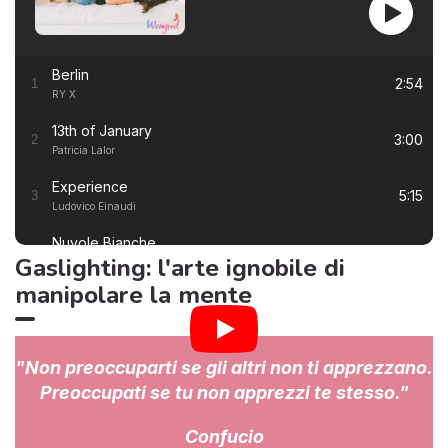
Berlin
2:54
1
RY X
13th of January
3:00
2
Patricia Lalor
Experience
5:15
3
Ludovico Einaudi
Nuvole Bianche
5:57
4
Gaslighting: l'arte ignobile di
Ludovico Einaudi
manipolare la mente
Una Mattina
3:23
5
Ludovico Einaudi
I Giorni
6:50
6
"Non preoccuparti se gli altri non ti apprezzano.
Ludovico Einaudi
Preoccupati se tu non apprezzi te stesso."
Primavera
7:22
7
Ludovico Einaudi
Confucio