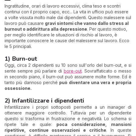
Ingratitudine, orari di lavoro eccessivi, clima teso e scontri
continui con il proprio capo, ecc... La vita in ufficio può essere
a volte vissuta molto male dai dipendenti. Questo malessere sul
lavoro può causare
gravi sintomi che vanno dallo stress al
burnout o addirittura alla depressione
. Per questo motivo,
per meglio identificare le situazioni di rischio al lavoro, è
importante conoscere le cause del malessere sul lavoro. Ecco
le 5 principali.
1) Burn-out
Oggi, circa 2 dipendenti su 10 sono sull'orlo del burn-out, e si
sente sempre più parlare di
bore-out
. Sovraffaticato o messo
in secondo piano, il burn-out può assumere molte forme. Ed è
tanto più dannoso perché
può diventare una vera e propria
ossessione.
2) Infantilizzare i dipendenti
Infantilizzare i propri sottoposti permette a un manager di
ottenere maggiore controllo. Tuttavia per un dipendente
questo si trasforma in frustrazione e negatività. Lo schema si
ripete tale e quale:
poca considerazione, mansioni
ripetitive, continue osservazioni e critich
e
. In queste
condizioni, è difficile mantenere il sorriso e il buonumore. Si