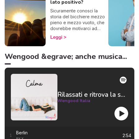
lato positivo?
Sicuramente conosci la
storia del bicchiere mezzo
pieno e mezzo vuoto, che
dovrebbe motivarci ad
essere ottimisti. Ecco, alcuni
Leggi
questo famoso bicchiere lo
vedono vuoto, se lo
bevono tutto e lo gettano
Wengood &egrave; anche musica...
via. Insomma, basta con le
metafore: in poche parole,
alcuni non riescono a
pensare positivo.
Rilassati e ritrova la serenità 😌
Wengood Italia
Berlin
2:54
1
RY X