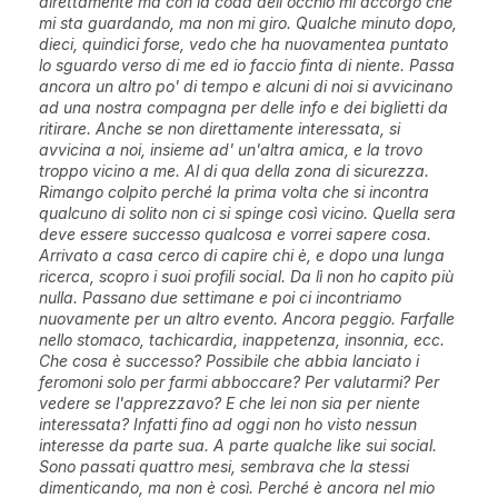
direttamente ma con la coda dell'occhio mi accorgo che
mi sta guardando, ma non mi giro. Qualche minuto dopo,
dieci, quindici forse, vedo che ha nuovamentea puntato
lo sguardo verso di me ed io faccio finta di niente. Passa
ancora un altro po' di tempo e alcuni di noi si avvicinano
ad una nostra compagna per delle info e dei biglietti da
ritirare. Anche se non direttamente interessata, si
avvicina a noi, insieme ad' un'altra amica, e la trovo
troppo vicino a me. Al di qua della zona di sicurezza.
Rimango colpito perché la prima volta che si incontra
qualcuno di solito non ci si spinge così vicino. Quella sera
deve essere successo qualcosa e vorrei sapere cosa.
Arrivato a casa cerco di capire chi è, e dopo una lunga
ricerca, scopro i suoi profili social. Da lì non ho capito più
nulla. Passano due settimane e poi ci incontriamo
nuovamente per un altro evento. Ancora peggio. Farfalle
nello stomaco, tachicardia, inappetenza, insonnia, ecc.
Che cosa è successo? Possibile che abbia lanciato i
feromoni solo per farmi abboccare? Per valutarmi? Per
vedere se l'apprezzavo? E che lei non sia per niente
interessata? Infatti fino ad oggi non ho visto nessun
interesse da parte sua. A parte qualche like sui social.
Sono passati quattro mesi, sembrava che la stessi
dimenticando, ma non è così. Perché è ancora nel mio