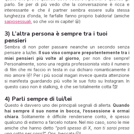
parlo. Se per di più vedo che la conversazione è ricca e
interessante e che il partner sembra essere sulla stessa
lunghezza d’onda, le farfalle fanno proprio baldoria! (amiche
sapiosessuali
, so che voi mi capite! 😬)
3) L’altra persona è sempre tra i tuoi
pensieri
Sembra di non poter passare neanche un secondo senza
pensare a lui/lei.
Il suo viso compare prepotentemente tra i
miei pensieri più volte al giorno
, per non dire sempre!
Personalmente, sono una regista professionista visto il numero
di film che mi faccio in testa in cui dichiaro romanticamente il
mio amore 🤣! Per i più social magari invece questa attenzione
si manifesta guardando più volte le sue foto su Instagram. In
questo caso non è stalking, è che sei totalmente cotta 🥰!
4) Parli sempre di lui/lei
Questo è davvero uno dei principali segnali di allerta.
Quando
hai sempre il suo nome in bocca, l’ossessione è ormai
chiara
. Solitamente è difficile rendersene conto, è spesso
qualcuno di esterno a farcelo notare. Nel mio caso, sono le mie
amiche che hanno detto “
parli spesso di X, non ti sarai presa
una cotta per caso?
”. Ops, beccata 🤭!