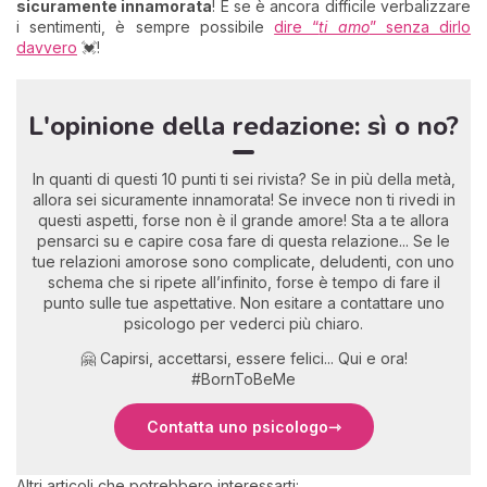
sicuramente innamorata
! E se è ancora difficile verbalizzare
i sentimenti, è sempre possibile
dire “
ti amo
” senza dirlo
davvero
💓!
L'opinione della redazione: sì o no?
In quanti di questi 10 punti ti sei rivista? Se in più della metà,
allora sei sicuramente innamorata! Se invece non ti rivedi in
questi aspetti, forse non è il grande amore! Sta a te allora
pensarci su e capire cosa fare di questa relazione... Se le
tue relazioni amorose sono complicate, deludenti, con uno
schema che si ripete all’infinito, forse è tempo di fare il
punto sulle tue aspettative. Non esitare a contattare uno
psicologo per vederci più chiaro.
🤗 Capirsi, accettarsi, essere felici... Qui e ora!
#BornToBeMe
Contatta uno psicologo
Altri articoli che potrebbero interessarti: