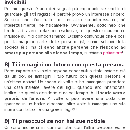
invisibili
Per me questo è uno dei segnali più importanti, se smetto di
guardare gli altri ragazzi è perché provo un interesse sincero.
Sembra che d’un tratto nessun altro sia interessante, né
intellettualmente, né fisicamente. Ovviamente, sottolineo che
tendo ad avere relazioni esclusive, e questo sicuramente
influisce sul mio comportamento! Diciamo comunque che è così
per la maggior parte delle persone (sì, siamo schiavi della
società 😅), ma
ci sono anche persone che riescono ad
amare più persone allo stesso tempo
, si chiama
poliamore
!
8) Ti immagini un futuro con questa persona
Poco importa se vi siete appena conosciuti o state insieme già
da un po’, se immagini il tuo futuro con questa persona è
un’ottima notizia! Un sacco di volte ci ho immaginati prendere
una casa insieme, avere dei figli... quando ero innamorata.
Inoltre, se questo desiderio dura nel tempo,
è il trionfo vero e
proprio dell’amore
. A volte si può avere una cotta che
sparisce in un batter d’occhio, altre volte ti immagini una vita
intera con l’altro... è una green flag 💚!
9) Ti preoccupi se non hai sue notizie
Ci sono momenti in cui non stai con l’altra persona ed è