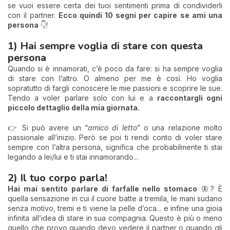
se vuoi essere certa dei tuoi sentimenti prima di condividerli
con il partner.
Ecco quindi 10 segni per capire se ami una
persona
👇!
1) Hai sempre voglia di stare con questa
persona
Quando si è innamorati, c’è poco da fare: si ha sempre voglia
di stare con l’altro. O almeno per me è così. Ho voglia
sopratutto di fargli conoscere le mie passioni e scoprire le sue.
Tendo a voler parlare solo con lui e a
raccontargli ogni
piccolo dettaglio della mia giornata.
👉 Si può avere un “
amico di letto
” o una relazione molto
passionale all’inizio. Però se poi ti rendi conto di voler stare
sempre con l’altra persona, significa che probabilmente ti stai
legando a lei/lui e ti stai innamorando...
2) Il tuo corpo parla!
Hai mai sentito parlare di farfalle nello stomaco
🦋? È
quella sensazione in cui il cuore batte a tremila, le mani sudano
senza motivo, tremi e ti viene la pelle d’oca... e infine una gioia
infinita all’idea di stare in sua compagnia. Questo è più o meno
quello che provo quando devo vedere il partner o quando gli