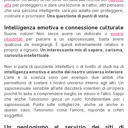
alfa
per proteggerci e dare una lezione ai cattivi, altri pensano
che una persona intelligente sarà più adatta per proteggere,
costruire e procreare.
Una questione di punti di vista
.
Intelligenza emotiva e connessione culturale
Buone notizie! Non serve avere un dottorato o
essere
plusdotati
per piacere a un sapiosessuale, basta avere
qualcosa da insegnargli. È quindi estremamente relativo e
proprio a ognuno.
Un interessante mix di sapere, carisma,
curiosità intellettuale
.
Non si parla di quoziente intellettivo o di livello di studi ma di
intelligenza emotiva e anche del nostro universo interiore
.
L’arte e la scienza sono per esempio due ambiti che
permettono di svelare il nostro universo interno agli altri. Un
sapiosessuale sensibile all’arte discuterà volentieri di un’opera
poiché lo aiuta a comprendere meglio se stesso e l’altro. Sappi
che anche l’umorismo gioca un ruolo fondamentale per i
sapiosessuali. Punta sulle sottigliezze, anche se anche in
questo caso, l’umorismo come l’amore, risponde a criteri
soggettivi.
Un neologismo al servizio dei siti di