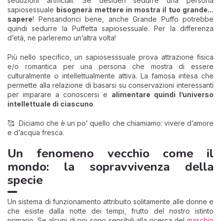
seduzioni artificiali. Se desideri sedurre una persona
sapiosessuale
bisognerà mettere in mostra il tuo grande...
sapere
! Pensandonci bene, anche Grande Puffo potrebbe
quindi sedurre la Puffetta sapiosessuale. Per la differenza
d’età, ne parleremo un’altra volta!
Più nello specifico, un sapiosesssuale prova attrazione fisica
e/o romantica per una persona che mostra di essere
culturalmente o intellettualmente attiva. La famosa intesa che
permette alla relazione di basarsi su conservazioni interessanti
per imparare a conoscersi e
alimentare quindi l’universo
intellettuale di ciascuno
.
🥰 Diciamo che è un po’ quello che chiamiamo: vivere d’amore
e d’acqua fresca.
Un fenomeno vecchio come il
mondo: la sopravvivenza della
specie
Un sistema di funzionamento attribuito solitamente alle donne e
che esiste dalla notte dei tempi, frutto del nostro istinto
primario. Se alcuni di noi sono sensibili alla ricerca del
maschio