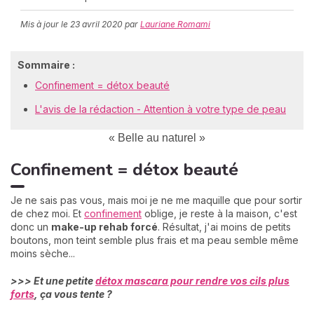
Mis à jour le
23 avril 2020
par
Lauriane Romami
C
Sommaire :
n
01
Confinement = détox beauté
L'avis de la rédaction - Attention à votre type de peau
« Belle au naturel »
Confinement = détox beauté
Je ne sais pas vous, mais moi je ne me maquille que pour sortir
de chez moi. Et
confinement
oblige, je reste à la maison, c'est
donc un
make-up rehab forcé
. Résultat, j'ai moins de petits
boutons, mon teint semble plus frais et ma peau semble même
moins sèche...
>>> Et une petite
détox mascara pour rendre vos cils plus
forts
, ça vous tente ?