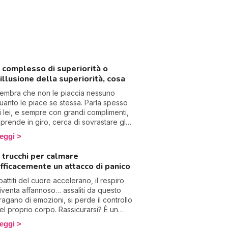
l complesso di superiorità o
’illusione della superiorità, cosa
embra che non le piaccia nessuno
uanto le piace se stessa. Parla spesso
i lei, e sempre con grandi complimenti,
i prende in giro, cerca di sovrastare gli
ltri, sembra disprezzare tutto e ha un
eggi
orte problema di autostima. Benvenuta
el paradosso del complesso di
 trucchi per calmare
uperiorità, che nasconde nel 90% un
fficacemente un attacco di panico
omplesso di inferiorità!
 battiti del cuore accelerano, il respiro
iventa affannoso… assaliti da questo
ragano di emozioni, si perde il controllo
el proprio corpo. Rassicurarsi? È un
entativo vano, perché gli attacchi di
eggi