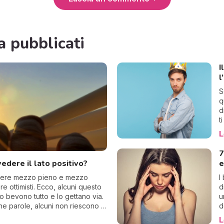
a pubblicati
I
l
S
q
d
t
a
L
f
n
7
s
edere il lato positivo?
e
c
chiere mezzo pieno e mezzo
I
 ottimisti. Ecco, alcuni questo
d
 bevono tutto e lo gettano via.
u
he parole, alcuni non riescono a
d
t
L