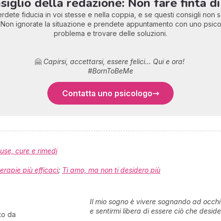
nsiglio della redazione: Non fare finta di
rdete fiducia in voi stesse e nella coppia, e se questi consigli non s
re! Non ignorate la situazione e prendete appuntamento con uno psico
problema e trovare delle soluzioni.
🤗
Capirsi, accettarsi, essere felici... Qui e ora!
#BornToBeMe
Contatta uno psicologo
use, cure e rimedi
erapie più efficaci
;
Ti amo, ma non ti desidero più
Il mio sogno è vivere sognando ad occhi
e sentirmi libera di essere ciò che deside
to da