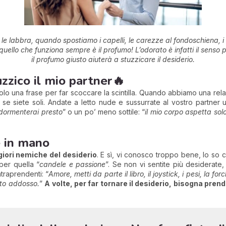
labbra, quando spostiamo i capelli, le carezze al fondoschiena, i 
uello che funziona sempre è il profumo! L’odorato è infatti il senso 
il profumo giusto aiuterà a stuzzicare il desiderio.
uzzico il mio partner
🔥
olo una frase per far scoccare la scintilla. Quando abbiamo una rel
 se siete soli. Andate a letto nude e sussurrate al vostro partner u
ddormenterai presto
” o un po’ meno sottile: “
il mio corpo aspetta solo
e in mano
ggiori nemiche del desiderio
. E sì, vi conosco troppo bene, lo so 
per quella “
candele e passione
”. Se non vi sentite più desiderate
traprendenti: “
Amore, metti da parte il libro, il joystick, i pesi, la f
salto addosso.
”
A volte, per far tornare il desiderio, bisogna pre