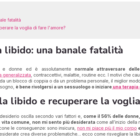
le fatalità
perare la voglia di fare l'amore?
 libido: una banale fatalità
mini e donne ed è assolutamente
normale attraversare dell
a generalizzata
, contraccettivi, malattie, routine ecc. I motivi che cau
vi da un blocco di coppia o da un problema personale, il miglior mod
isogno,
è bene rivolgersi a un sessuologo o iniziare
una terapia 
a libido e recuperare la voglia
desiderio oscilla secondo vari fattori e,
come il 56% delle donne,
i vita comune, non mi sento più desiderata
come all’inizio dell
ccone le conseguenze: sono insicura,
non mi piace più il mio corpo
desiderate crea diverse problematiche… ecco come risvegliare la lib