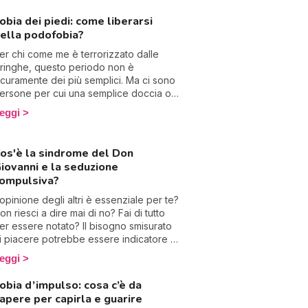
anico non seguono la razionalità.
ifficile avere un’influenza diretta sul
obia dei piedi: come liberarsi
ervello durante questi momenti di
ella podofobia?
marrimento, dunque bisogna agire
irettamente su queste manifestazioni
er chi come me è terrorizzato dalle
isiche e psicologiche. Ecco 7 trucchi
iringhe, questo periodo non è
fficaci (testati e approvati) per calmare
icuramente dei più semplici. Ma ci sono
n attacco di panico.
ersone per cui una semplice doccia o
’estate (con il suo esercito di infradito e
eggi
iedi nudi) sono un vero e proprio
alvario: i podofobi. La paura dei piedi è
oco frequente ma può essere molto
os'è la sindrome del Don
nvalidante. Ecco come combatterla.
iovanni e la seduzione
ompulsiva?
’opinione degli altri è essenziale per te?
on riesci a dire mai di no? Fai di tutto
er essere notato? Il bisogno smisurato
i piacere potrebbe essere indicatore di
n malessere profondo. Perché hai così
eggi
anto bisogno di piacere? Come liberarsi
ell’opinione altrui? Non temere, ti
obia d’impulso: cosa c’è da
pieghiamo tutto!
apere per capirla e guarire