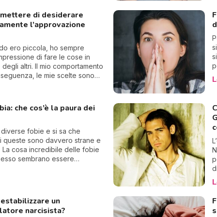
p
D
mettere di desiderare
F
c
uamente l’approvazione
d
s
d
P
f
s
do ero piccola, ho sempre
e
s
impressione di fare le cose in
u
p
 degli altri. Il mio comportamento
l
nseguenza, le mie scelte sono
L
p
lungo dettate dall’approvazione
c
Crescendo, ho poi imparato ad
p
mi e soprattutto a dimenticare
bia: che cos’è la paura dei
C
i
 altri potessero pensare di me.
G
cerchiamo sempre
c
ione? Come liberarsi di questo
 diverse fobie e si sa che
o che potrebbe diventare
i queste sono davvero strane e
L
 Visto che ci sono passata, ecco
. La cosa incredibile delle fobie
N
consiglio.
pesso sembrano essere
p
ficate ovvero che, pur non
d
ssuto particolari traumi, si
u
L
a repulsione o un terrore verso
t
, arrivando addirittura ad avere
d
estabilizzare un
F
e propri attacchi di panico. Tra
s
atore narcisista?
s
più singolari troviamo la