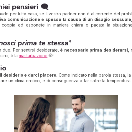
miei pensieri
🗨️
nude per tutta casa, se il vostro partner non è al corrente del pr
iva comunicazione è spesso la causa di un disagio sessuale
 coppia ed esponete in maniera chiara e pacata la situazione
nosci prima te stessa
”
in due. Per sentirsi desiderate,
è necessario prima desiderarsi, r
circi, è la
masturbazione
🤭!
io
il desiderio e darci piacere
. Come indicato nella parola stessa, la
are un clima erotico, e di conseguenza a far salire la temperatur