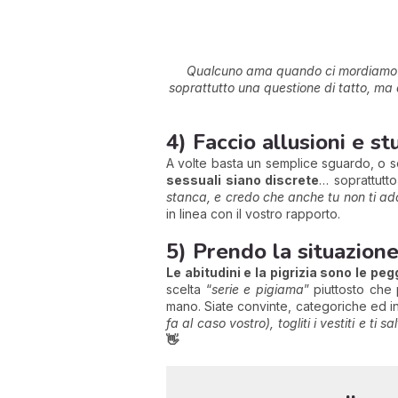
Qualcuno ama quando ci mordiamo le 
soprattutto una questione di tatto, ma q
4) Faccio allusioni e st
A volte basta un semplice sguardo, o s
sessuali siano discrete
… soprattutto
stanca, e credo che anche tu non ti a
in linea con il vostro rapporto.
5) Prendo la situazion
Le abitudini e la pigrizia sono le pe
scelta “
serie e pigiama
” piuttosto che 
mano. Siate convinte, categoriche ed in
fa al caso vostro), togliti i vestiti e ti 
👋