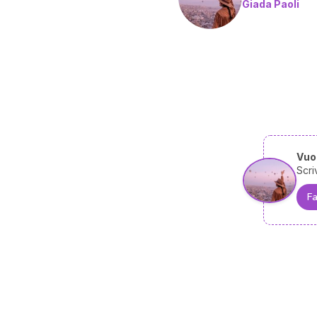
Giada Paoli
Vuoi
Scri
Fa