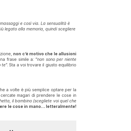
massaggi e così via. La sensualità è
più legato alla memoria, quindi scegliere
azione,
non c’è motivo che le allusioni
na frase simile a: “
non sono per niente
 te
”. Sta a voi trovare il giusto equilibrio
che a volte è più semplice optare per la
, cercate magari di prendere le cose in
orchetta, il bambino (scegliete voi quel che
ndere le cose in mano… letteralmente!