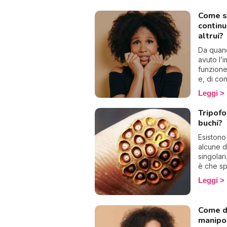
Come s
contin
altrui?
Da quan
avuto l’
funzione
e, di co
state a 
Leggi
altrui. 
affermar
Tripofo
cosa gli
buchi?
Perché 
approvaz
Esistono
desideri
alcune d
tossico?
singolari
qualche 
è che s
ingiusti
Leggi
avendo vi
prova un
qualcosa
Come d
dei veri 
manipol
le fobie 