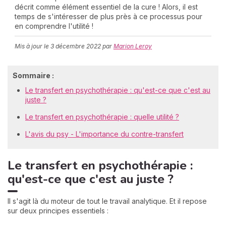
décrit comme élément essentiel de la cure ! Alors, il est
temps de s'intéresser de plus près à ce processus pour
en comprendre l'utilité !
C
Mis à jour le
3 décembre 2022
par
Marion Leroy
n
01
Sommaire :
Le transfert en psychothérapie : qu'est-ce que c'est au
juste ?
Le transfert en psychothérapie : quelle utilité ?
L'avis du psy - L'importance du contre-transfert
Le transfert en psychothérapie :
qu'est-ce que c'est au juste ?
Il s'agit là du moteur de tout le travail analytique. Et il repose
sur deux principes essentiels :