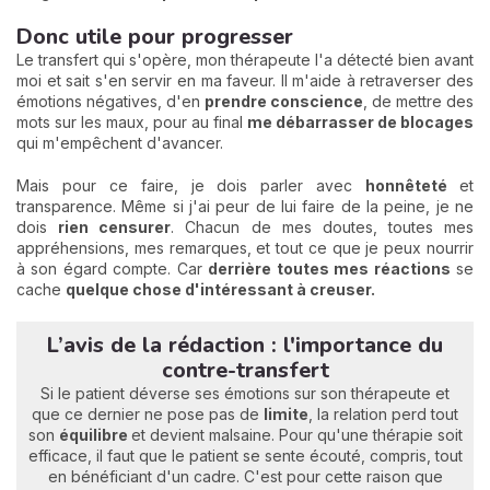
Donc utile pour progresser
Le transfert qui s'opère, mon thérapeute l'a détecté bien avant
moi et sait s'en servir en ma faveur. Il m'aide à retraverser des
émotions négatives, d'en
prendre conscience
, de mettre des
mots sur les maux, pour au final
me débarrasser de blocages
qui m'empêchent d'avancer.
Mais pour ce faire, je dois parler avec
honnêteté
et
transparence. Même si j'ai peur de lui faire de la peine, je ne
dois
rien censurer
. Chacun de mes doutes, toutes mes
appréhensions, mes remarques, et tout ce que je peux nourrir
à son égard compte. Car
derrière toutes mes réactions
se
cache
quelque chose d'intéressant à creuser.
L’avis de la rédaction : l'importance du
contre-transfert
Si le patient déverse ses émotions sur son thérapeute et
que ce dernier ne pose pas de
limite
, la relation perd tout
son
équilibre
et devient malsaine. Pour qu'une thérapie soit
efficace, il faut que le patient se sente écouté, compris, tout
en bénéficiant d'un cadre. C'est pour cette raison que