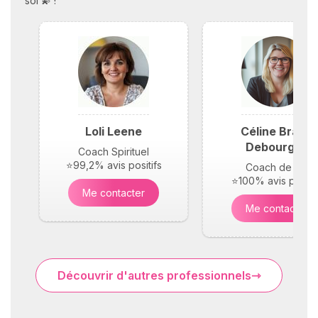
soi 💫 !
Loli Leene
Céline Braun
Debourges
Coach Spirituel
⭐99,2% avis positifs
Coach de vie
⭐100% avis positif
Me contacter
Me contacter
Découvrir d'autres professionnels