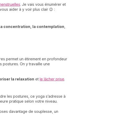
enstruelles
. Je vais vous énumérer et
s aider à y voir plus clair 😉 :
 la concentration, la contemplation
,
tures permet un étirement en profondeur
 postures. On y travaille une
oriser la relaxation
et
le lâcher prise
.
rendre les postures, ce yoga s’adresse à
lleure pratique selon votre niveau.
hoses davantage de souplesse, un