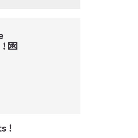
e
 ! 💌
s !