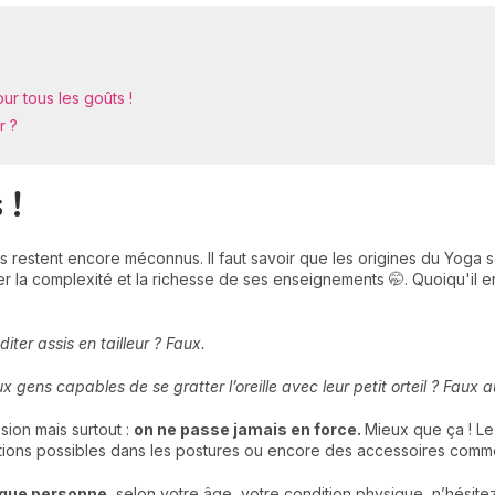
ur tous les goûts !
r ?
 !
 restent encore méconnus. Il faut savoir que les origines du Yoga son
er la complexité et la richesse de ses enseignements 🤭. Quoiqu'il en 
ter assis en tailleur ? Faux.
gens capables de se gratter l’oreille avec leur petit orteil ? Faux a
sion mais surtout :
on ne passe jamais en force.
Mieux que ça ! Le
riations possibles dans les postures ou encore des accessoires comm
 que personne
, selon votre âge, votre condition physique, n’hésit