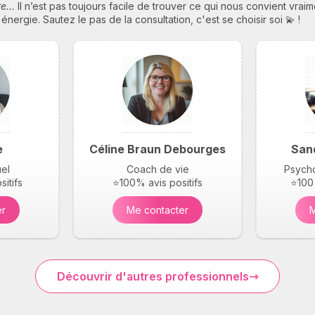
bre…
Il n’est pas toujours facile de trouver ce qui nous convient vrai
ergie. Sautez le pas de la consultation, c'est se choisir soi 💫 !
e
Céline Braun Debourges
San
uel
Coach de vie
Psycho
itifs
⭐100% avis positifs
⭐100%
er
Me contacter
M
Découvrir d'autres professionnels