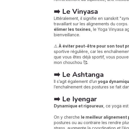
➡️ Le Vinyasa
Littéralement, il signifie en sanskrit "
syn
travaillant sur les alignements du corps.
élimer les toxines
, le Yoga Vinyasa agi
bienveillance.
⚠️
À éviter peut-être pour son tout 
sportive régulière, car les enchaînement
que vous êtes déjà sportif, vous pouve
mon chouchou 🥰.
➡️ Le Ashtanga
Il s’agit également d’un
yoga dynamique
l’enchaînement des postures se fait dan
➡️ Le Iyengar
Dynamique et rigoureux
, ce yoga est
On y cherche
le meilleur alignement 
postures ou au contraire les rendre plus
stress, augmente la coordination et l’éq