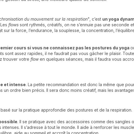
chronisation du mouvement sur la respiration
", c’est
un yoga dyna
 Les
flows
sont rythmés, créatifs, on ne s’ennuie pas une seconde e
t sur la force, l’endurance, la souplesse, la concentration, l’équilib
premier cours si vous ne connaissez pas les postures du yoga
o
s sont assez rapides, il ne faudrait pas vous gâcher le plaisir. Toute
z trouver votre
flow
en quelques séances, mais il faudra vous accro
 et intense
. La petite recommandation est donc la même que pour 
s un ordre bien précis. Il sera donc moins créatif, mais les avantage
 basé sur la pratique approfondie des postures et de la respiration.
possible
. Il se pratique avec des accessoires comme des sangles ou
 intenses. Il s’adresse à tout le monde. Il aide à renforcer les musc
uilibre, aide au sommeil et accroît la concentration.