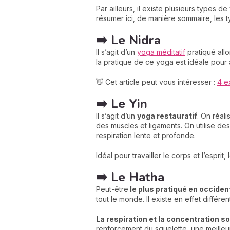
Par ailleurs, il existe plusieurs types
résumer ici, de manière sommaire, les t
➡️ Le Nidra
Il s’agit d’un
yoga méditatif
pratiqué allo
la pratique de ce yoga est idéale pour 
👋 Cet article peut vous intéresser :
4 e
➡️ Le Yin
Il s’agit d’un
yoga restauratif
. On réal
des muscles et ligaments. On utilise de
respiration lente et profonde.
Idéal pour travailler le corps et l’espri
➡️ Le Hatha
Peut-être
le plus pratiqué en occiden
tout le monde. Il existe en effet différ
La respiration et la concentration s
renforcement du squelette, une meilleur