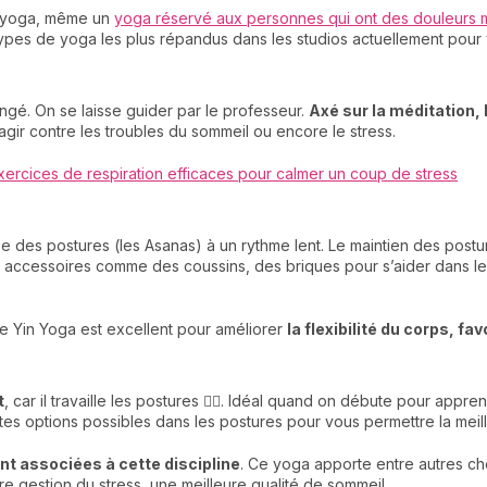
 de yoga, même un
yoga réservé aux personnes qui ont des douleurs m
ypes de yoga les plus répandus dans les studios actuellement pour vou
ngé. On se laisse guider par le professeur.
Axé sur la méditation,
agir contre les troubles du sommeil ou encore le stress.
xercices de respiration efficaces pour calmer un coup de stress
ise des postures (les Asanas) à un rythme lent. Le maintien des pos
s accessoires comme des coussins, des briques pour s’aider dans les
t, le Yin Yoga est excellent pour améliorer
la flexibilité du corps, fav
t
, car il travaille les postures 🧘‍♀️. Idéal quand on débute pour app
entes options possibles dans les postures pour vous permettre la mei
ont associées à cette discipline
. Ce yoga apporte entre autres c
e gestion du stress, une meilleure qualité de sommeil.