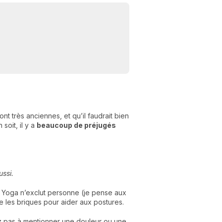
C
n
01
t très anciennes, et qu’il faudrait bien
soit, il y a
beaucoup de préjugés
ussi.
 Yoga n’exclut personne (je pense aux
e les briques pour aider aux postures.
ez pas à mentionner une douleur ou une