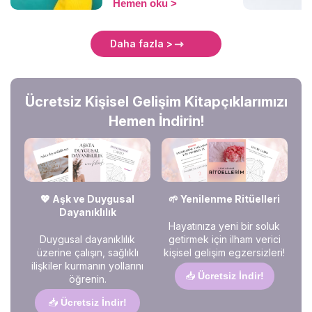
Hemen oku
"Yanlış bir şey mi
söyledim?", "Ghostlanıyor
muyum?". Merak etmeyin,
Daha fazla >
yalnız değilsiniz! Bu yazıda
mesajlara neden yanıt
verilmediğini, bunun
arkasında yatan psikolojik
Ücretsiz Kişisel Gelişim Kitapçıklarımızı
sebepleri ve nasıl tepki
vermeniz gerektiğini
Hemen İndirin!
keşfedeceğiz. Hadi, birlikte
anlamlandıralım! 🚀✨
💖 Aşk ve Duygusal
🌱 Yenilenme Ritüelleri
Dayanıklılık
Hayatınıza yeni bir soluk
Duygusal dayanıklılık
getirmek için ilham verici
üzerine çalışın, sağlıklı
kişisel gelişim egzersizleri!
ilişkiler kurmanın yollarını
📥
Ücretsiz İndir!
öğrenin.
📥
Ücretsiz İndir!