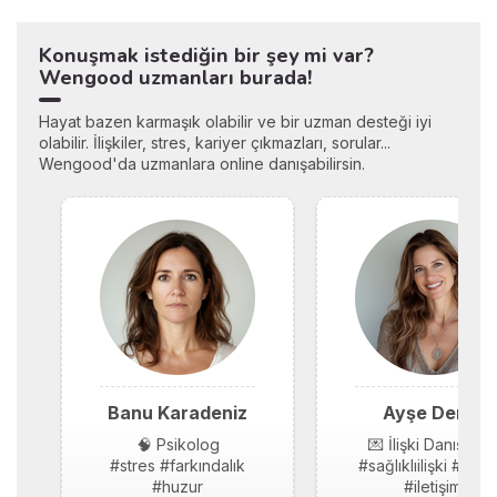
Konuşmak istediğin bir şey mi var?
Wengood uzmanları burada!
Hayat bazen karmaşık olabilir ve bir uzman desteği iyi
olabilir. İlişkiler, stres, kariyer çıkmazları, sorular...
Wengood'da uzmanlara online danışabilirsin.
Banu Karadeniz
Ayşe Demir
🧠 Psikolog
💌 İlişki Danışmanı
#stres #farkındalık
#sağlıklıilişki #güv
#huzur
#iletişim