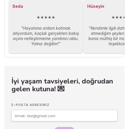
yazıda, megaloman kişilik
Seda
Hüseyin
özelliklerini, megalomaninin
psikolojik kökenlerini ve bu
★★★★★
★★★★
durumla başa çıkma yollarını
ele alacağız.
"Hayatıma anlam katmak
"Kendimle ilgili daha
istiyordum, koçluk gerçekten bakış
etmediğim şeyleri ö
açımı netleştirmeme yardımcı oldu.
bana müthiş bir moti
Yalnız değilim!"
teşekkürle
İyi yaşam tavsiyeleri, doğrudan
gelen kutuna! 💌
E-POSTA ADRESINIZ