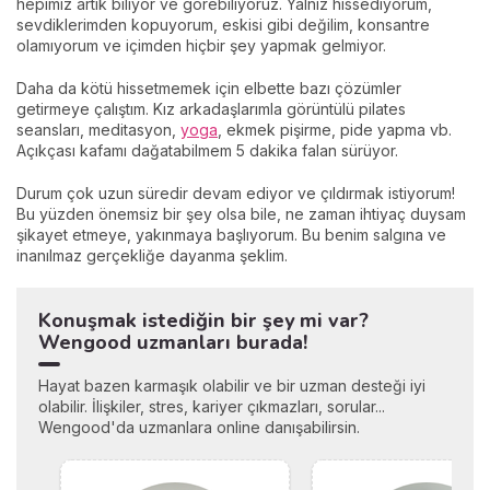
hepimiz artık biliyor ve görebiliyoruz. Yalnız hissediyorum,
sevdiklerimden kopuyorum, eskisi gibi değilim, konsantre
olamıyorum ve içimden hiçbir şey yapmak gelmiyor.
Daha da kötü hissetmemek için elbette bazı çözümler
getirmeye çalıştım. Kız arkadaşlarımla görüntülü pilates
seansları, meditasyon,
yoga
, ekmek pişirme, pide yapma vb.
Açıkçası kafamı dağatabilmem 5 dakika falan sürüyor.
Durum çok uzun süredir devam ediyor ve çıldırmak istiyorum!
Bu yüzden önemsiz bir şey olsa bile, ne zaman ihtiyaç duysam
şikayet etmeye, yakınmaya başlıyorum. Bu benim salgına ve
inanılmaz gerçekliğe dayanma şeklim.
Konuşmak istediğin bir şey mi var?
Wengood uzmanları burada!
Hayat bazen karmaşık olabilir ve bir uzman desteği iyi
olabilir. İlişkiler, stres, kariyer çıkmazları, sorular...
Wengood'da uzmanlara online danışabilirsin.