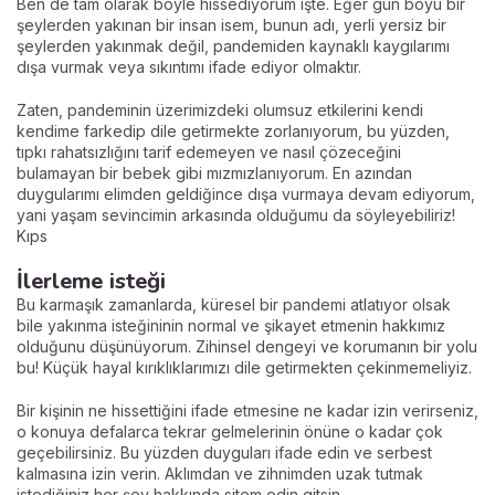
Ben de tam olarak böyle hissediyorum işte. Eğer gün boyu bir
şeylerden yakınan bir insan isem, bunun adı, yerli yersiz bir
şeylerden yakınmak değil, pandemiden kaynaklı kaygılarımı
dışa vurmak veya sıkıntımı ifade ediyor olmaktır.
Zaten, pandeminin üzerimizdeki olumsuz etkilerini kendi
kendime farkedip dile getirmekte zorlanıyorum, bu yüzden,
tıpkı rahatsızlığını tarif edemeyen ve nasıl çözeceğini
bulamayan bir bebek gibi mızmızlanıyorum. En azından
duygularımı elimden geldiğince dışa vurmaya devam ediyorum,
yani yaşam sevincimin arkasında olduğumu da söyleyebiliriz!
Kıps
İlerleme isteği
Bu karmaşık zamanlarda, küresel bir pandemi atlatıyor olsak
bile yakınma isteğininin normal ve şikayet etmenin hakkımız
olduğunu düşünüyorum. Zihinsel dengeyi ve korumanın bir yolu
bu! Küçük hayal kırıklıklarımızı dile getirmekten çekinmemeliyiz.
Bir kişinin ne hissettiğini ifade etmesine ne kadar izin verirseniz,
o konuya defalarca tekrar gelmelerinin önüne o kadar çok
geçebilirsiniz. Bu yüzden duyguları ifade edin ve serbest
kalmasına izin verin. Aklımdan ve zihnimden uzak tutmak
istediğiniz her şey hakkında sitem edin gitsin.