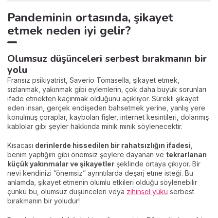
Pandeminin ortasında, şikayet
etmek neden iyi gelir?
Olumsuz düşünceleri serbest bırakmanın bir
yolu
Fransız psikiyatrist, Saverio Tomasella, şikayet etmek,
sızlanmak, yakınmak gibi eylemlerin, çok daha büyük sorunları
ifade etmekten kaçınmak olduğunu açıklıyor. Sürekli şikayet
eden insan, gerçek endişeden bahsetmek yerine, yanlış yere
konulmuş çoraplar, kaybolan fişler, internet kesintileri, dolanmış
kablolar gibi şeyler hakkında minik minik söylenecektir.
Kısacası
derinlerde hissedilen bir rahatsızlığın ifadesi
,
benim yaptığım gibi önemsiz şeylere dayanan ve
tekrarlanan
küçük yakınmalar ve şikayetler
şeklinde ortaya çıkıyor. Bir
nevi kendinizi “önemsiz” ayrıntılarda deşarj etme isteği. Bu
anlamda, şikayet etmenin olumlu etkileri olduğu söylenebilir
çünkü bu, olumsuz düşünceleri veya
zihinsel yükü
serbest
bırakmanın bir yoludur!