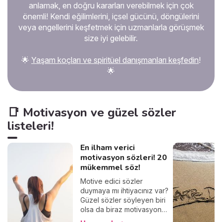
Gereksinimlerimin gözden
anlamak, en doğru kararları verebilmek için çok
geçirilmesi gerekir mi? Bu
önemli! Kendi eğilimlerini, içsel gücünü, döngülerini
kronik tatminsizlik nereden
veya engellerini keşfetmek için uzmanlarla görüşmek
geliyor? İşte açıklaması.
size iyi gelebilir.
🌟
Yaşam koçları ve spiritüel danışmanları keşfedin
!
🌟
📑 Motivasyon ve güzel sözler
listeleri!
En ilham verici
motivasyon sözleri! 20
mükemmel söz!
Motive edici sözler
duymaya mı ihtiyacınız var?
Güzel sözler söyleyen biri
olsa da biraz motivasyon
olsa mı diyorsunuz? O