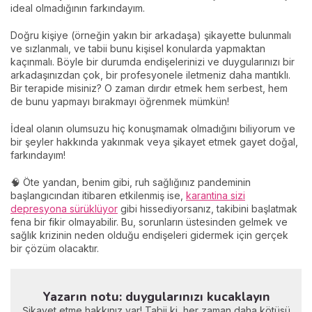
ideal olmadığının farkındayım.
Doğru kişiye (örneğin yakın bir arkadaşa) şikayette bulunmalı
ve sızlanmalı, ve tabii bunu kişisel konularda yapmaktan
kaçınmalı. Böyle bir durumda endişelerinizi ve duygularınızı bir
arkadaşınızdan çok, bir profesyonele iletmeniz daha mantıklı.
Bir terapide misiniz? O zaman dırdır etmek hem serbest, hem
de bunu yapmayı bırakmayı öğrenmek mümkün!
İdeal olanın olumsuzu hiç konuşmamak olmadığını biliyorum ve
bir şeyler hakkında yakınmak veya şikayet etmek gayet doğal,
farkındayım!
🧠 Öte yandan, benim gibi, ruh sağlığınız pandeminin
başlangıcından itibaren etkilenmiş ise,
karantina sizi
depresyona sürüklüyor
gibi hissediyorsanız, takibini başlatmak
fena bir fikir olmayabilir. Bu, sorunların üstesinden gelmek ve
sağlık krizinin neden olduğu endişeleri gidermek için gerçek
bir çözüm olacaktır.
Yazarın notu: duygularınızı kucaklayın
Şikayet etme hakkınız var! Tabii ki, her zaman daha kötüsü