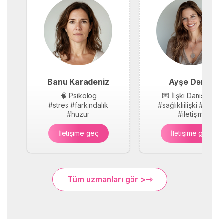
Banu Karadeniz
Ayşe Demir
🧠 Psikolog
💌 İlişki Danışmanı
#stres #farkındalık
#sağlıklıilişki #güv
#huzur
#iletişim
İletişime geç
İletişime geç
Tüm uzmanları gör >