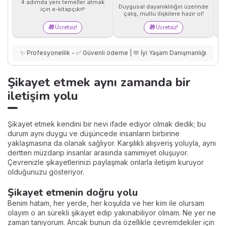
4 adımda yeni temeller atmak
y
Duygusal dayanıklılığın üzerinde
için e-kitapçık🌱
çalış, mutlu ilişkilere hazır ol!
🎁 Ücretsiz!
🎁 Ücretsiz!
✨ Profesyonellik - ✅ Güvenli ödeme | 🫶 İyi Yaşam Danışmanlığı
Şikayet etmek aynı zamanda bir
iletişim yolu
Şikayet etmek kendini bir nevi ifade ediyor olmak dedik; bu
durum aynı duygu ve düşüncede insanların birbirine
yaklaşmasına da olanak sağlıyor. Karşılıklı alışveriş yoluyla, aynı
dertten müzdarip insanlar arasında samimiyet oluşuyor.
Çevrenizle şikayetlerinizi paylaşmak onlarla iletişim kuruyor
olduğunuzu gösteriyor.
Şikayet etmenin doğru yolu
Benim hatam, her yerde, her koşulda ve her kim ile olursam
olayım o an sürekli şikayet edip yakınabiliyor olmam. Ne yer ne
zaman tanıyorum. Ancak bunun da özellikle çevremdekiler için