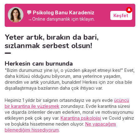
🔔
💬 Psikolog Banu Karadeniz
Keşfet
→
Online danışmanlık için tıklayın.
Yeter artık, bırakın da bari,
sızlanmak serbest olsun!
Herkesin canı burnunda
"Bizim durumumuz yine iyi, o yüzden şikayet etmeyi kes!" Evet,
daha kötüsü olduğunu biliyorum, ama yeterince yaşadım,
direndim ve artık yoruldum, bunaldım! Herkes için zor olsa bile
dışsallaştırmaya bazılarının daha çok ihtiyacı var.
Hepimiz 1 yıldır bir salgının ortasındayız ve aynı evde
üçüncü
bir karantina ile yüzleşmek
zorundayız. Evde karantina süresi
ve dışarda önlemler devam ederken, moral ve motivasyonumu
etkileyen pek çok şey var.
Karantina psikolojisi
ve Covid yalnız
ve boşlukta hissetmeme neden oluyor.
Ne yapacağımı
bilemediğimi hissediyorum
.