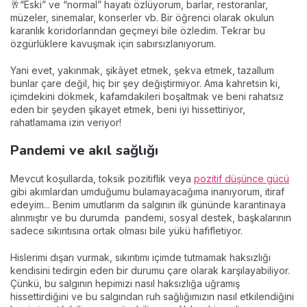
🥂“Eski” ve “normal” hayatı özlüyorum, barlar, restoranlar,
müzeler, sinemalar, konserler vb. Bir öğrenci olarak okulun
karanlık koridorlarından geçmeyi bile özledim. Tekrar bu
özgürlüklere kavuşmak için sabırsızlanıyorum.
Yani evet, yakınmak, şikâyet etmek, şekva etmek, tazallum
bunlar çare değil, hiç bir şey değiştirmiyor. Ama kahretsin ki,
içimdekini dökmek, kafamdakileri boşaltmak ve beni rahatsız
eden bir şeyden şikayet etmek, beni iyi hissettiriyor,
rahatlamama izin veriyor!
Pandemi ve akıl sağlığı
Mevcut koşullarda, toksik pozitiflik veya
pozitif düşünce gücü
gibi akımlardan umduğumu bulamayacağıma inanıyorum, itiraf
edeyim... Benim umutlarım da salgının ilk gününde karantinaya
alınmıştır ve bu durumda pandemi, sosyal destek, başkalarının
sadece sıkıntısına ortak olması bile yükü hafifletiyor.
Hislerimi dışarı vurmak, sıkıntımı içimde tutmamak haksızlığı
kendisini tedirgin eden bir durumu çare olarak karşılayabiliyor.
Çünkü, bu salgının hepimizi nasıl haksızlığa uğramış
hissettirdiğini ve bu salgından ruh sağlığımızın nasıl etkilendiğini