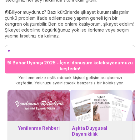
🌏Biliyor muydunuz? Bazı kültürlerde şikayet kurumsallaştırılır
çünkü problem ifade edilemezse yapının geneli için bir
kangren oluşturabilir. Ben de onlara katılıyorum, şikayet edelim!
Şikayet edebilme özgürlüğünüz yok ise ilerleme veya seçim
yapma fırsatınız da kalmaz.
🌸 Bahar Uyanışı 2025 - İçsel dönüşüm koleksiyonumuzu
keşfedin!
Yenilenmenize eşlik edecek kişisel gelişim araçlarımızı
keşfedin. Yolunuzu aydınlatacak benzersiz bir koleksiyon.
Yenilenme Rehberi
Aşkta Duygusal
Dayanıklılık
Ü