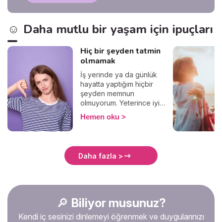
☺️ Daha mutlu bir yaşam için ipuçları
Hiç bir şeyden tatmin
olmamak
İş yerinde ya da günlük
hayatta yaptığım hiçbir
şeyden memnun
olmuyorum. Yeterince iyi
değil, yeterince güzel değil,
Hemen oku
yeterince başarılı değil,
bunlar gibi “yeterince” ile
başlayan negatif bir ton
düşünce. Belki de en büyük
Daha fazla >
kusurum bu aşırı
mükemmeliyetçilik! Ebedi
tatminsizliğim, başkalarını da
esirgemiyor paylarını
veriyor, ve hayat onlar için
🔎
Biliyor musunuz?
de zorlaşıyor. Beni bir
Kendi iç sesinizi dinlemeyi öğrenmek ve duygularınızı
prenses gibi mi büyüttüler?