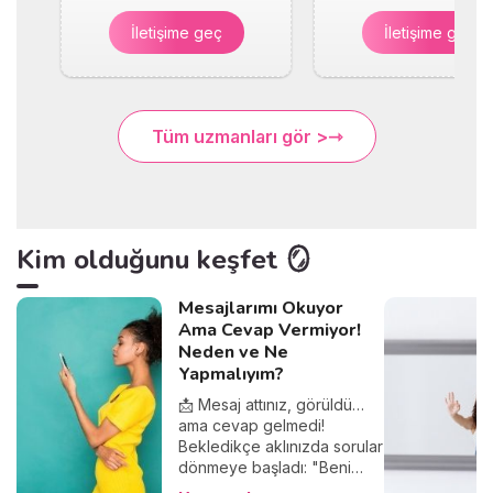
İletişime geç
İletişime geç
Tüm uzmanları gör >
Kim olduğunu keşfet 🪞
Mesajlarımı Okuyor
Ama Cevap Vermiyor!
Neden ve Ne
Yapmalıyım?
📩 Mesaj attınız, görüldü…
ama cevap gelmedi!
Bekledikçe aklınızda sorular
dönmeye başladı: "Beni
görmezden mi geliyor?",