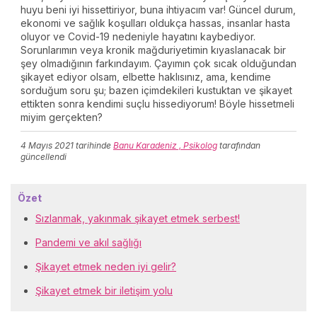
huyu beni iyi hissettiriyor, buna ihtiyacım var! Güncel durum,
ekonomi ve sağlık koşulları oldukça hassas, insanlar hasta
oluyor ve Covid-19 nedeniyle hayatını kaybediyor.
Sorunlarımın veya kronik mağduriyetimin kıyaslanacak bir
şey olmadığının farkındayım. Çayımın çok sıcak olduğundan
şikayet ediyor olsam, elbette haklısınız, ama, kendime
sorduğum soru şu; bazen içimdekileri kustuktan ve şikayet
ettikten sonra kendimi suçlu hissediyorum! Böyle hissetmeli
miyim gerçekten?
4 Mayıs 2021
tarihinde
Banu Karadeniz , Psikolog
tarafından
güncellendi
Özet
Sızlanmak, yakınmak şikayet etmek serbest!
Pandemi ve akıl sağlığı
Şikayet etmek neden iyi gelir?
Şikayet etmek bir iletişim yolu