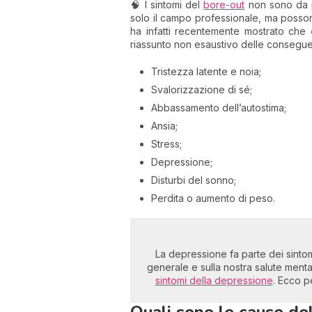
🧠 I sintomi del
bore-out
non sono da pr
solo il campo professionale, ma posso
ha infatti recentemente mostrato che
riassunto non esaustivo delle consegu
Tristezza latente e noia;
Svalorizzazione di sé;
Abbassamento dell’autostima;
Ansia;
Stress;
Depressione;
Disturbi del sonno;
Perdita o aumento di peso.
La depressione fa parte dei sintomi
generale e sulla nostra salute mentale
sintomi della depressione
. Ecco 
Quali sono le cause de