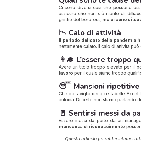
Ci sono diversi casi che possono esse
assicuro che non c’è niente di idilliac
grinfie del bore-out,
ma ci sono situaz
📉 Calo di attività
Il periodo delicato della pandemia 
nettamente calato. Il calo di attività 
👩‍🎓 L’essere troppo qu
Avere un titolo troppo elevato per il 
lavoro
per il quale siamo troppo qualific
😴 Mansioni ripetitiv
Che meraviglia riempire tabelle Excel t
automa. Di certo non stiamo parlando d
🚪 Sentirsi messi da pa
Essere messi da parte da un manager 
mancanza di riconoscimento
possono
Questo articolo potrebbe interessar