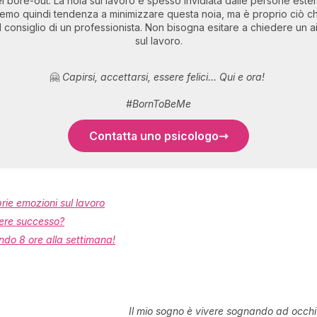
 del bore-out. La noia sul lavoro è spesso invidiata dalle persone ester
vremo quindi tendenza a minimizzare questa noia, ma è proprio ciò 
 il consiglio di un professionista. Non bisogna esitare a chiedere un a
sul lavoro.
🤗
Capirsi, accettarsi, essere felici... Qui e ora!
#BornToBeMe
Contatta uno psicologo
prie emozioni sul lavoro
vere successo?
ndo 8 ore alla settimana!
Il mio sogno è vivere sognando ad occhi