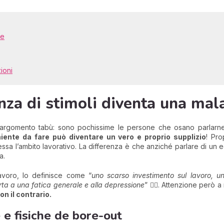
le
ioni
a di stimoli diventa una mala
 argomento tabù: sono pochissime le persone che osano parlarne
iente da fare può diventare un vero e proprio supplizio
! Pr
ressa l’ambito lavorativo. La differenza è che anziché parlare di un 
a.
lavoro, lo definisce come “
uno scarso investimento sul lavoro, 
ta a una fatica generale e alla depressione
” 🙍‍♀️. Attenzione però
n il contrario.
e fisiche de bore-out