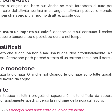
re all’origine del bore-out. Anche se molti farebbero di tutto per
o: calo dell’attività, sentirsi in un angolo, attività ripetitive o 
ioni che sono più a rischio di altre
. Eccole qui:
ha avuto un impatto
sull’attività economica e sul consumo. Il carico 
può essere temporaneo o potrebbe durare nel tempo.
alificati
posto che si occupa non è mai una buona idea. Sfortunatamente, a 
ati. Attenzione però perché si tratta di un terreno fertile per il bore-
e e monotone
utta la giornata. O anche no! Quando le giornate sono tutte uguali
el lavoro da sogno.
rte
tossico in tutti i progetti di squadra è molto difficile da supe
 rapidamente spedirci verso la sindrome della noia sul lavoro.
ti >>>
I benefici della noia: l'arte del dolce far niente