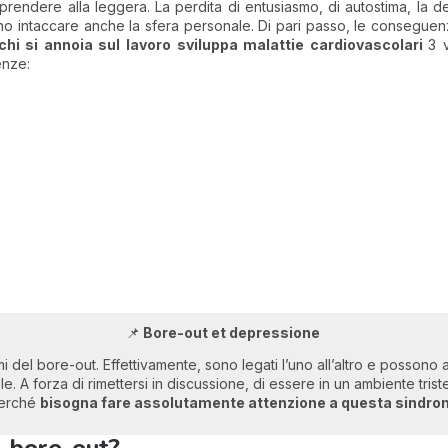
endere alla leggera. La perdita di entusiasmo, di autostima, la d
no intaccare anche la sfera personale. Di pari passo, le conseguen
chi si annoia sul lavoro sviluppa malattie cardiovascolari
3 
enze:
📌
Bore-out et depressione
 del bore-out. Effettivamente, sono legati l’uno all’altro e possono a
. A forza di rimettersi in discussione, di essere in un ambiente triste 
perché
bisogna fare assolutamente attenzione a questa sindr
l bore-out?