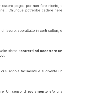
 essere pagati per non fare niente, ti
monotone… Chiunque potrebbe cadere nelle
di lavoro, soprattutto in certi settori, è
volte siamo c
ostretti ad accettare un
out.
 ci si annoia facilmente e si diventa un
rare. Un senso di
isolamento
e/o una