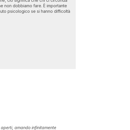
ne, ciò significa che chi ci circonda
che non dobbiamo fare. È importante
iuto psicologico se si hanno difficoltà
 aperti, amando infinitamente