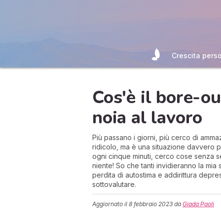
Crescita pers
Cos'è il bore-o
noia al lavoro
Più passano i giorni, più cerco di amma
ridicolo, ma è una situazione davvero p
ogni cinque minuti, cerco cose senza 
niente! So che tanti invidieranno la mia
perdita di autostima e addirittura dep
sottovalutare.
Aggiornato il
8 febbraio 2023
da
Giada Paoli