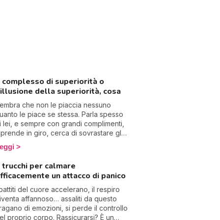
l complesso di superiorità o
’illusione della superiorità, cosa
embra che non le piaccia nessuno
uanto le piace se stessa. Parla spesso
i lei, e sempre con grandi complimenti,
i prende in giro, cerca di sovrastare gli
ltri, sembra disprezzare tutto e ha un
eggi
orte problema di autostima. Benvenuta
el paradosso del complesso di
 trucchi per calmare
uperiorità, che nasconde nel 90% un
fficacemente un attacco di panico
omplesso di inferiorità!
 battiti del cuore accelerano, il respiro
iventa affannoso… assaliti da questo
ragano di emozioni, si perde il controllo
el proprio corpo. Rassicurarsi? È un