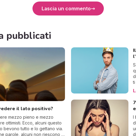
Lascia un commento
a pubblicati
I
l
S
q
d
t
a
L
f
n
7
s
edere il lato positivo?
e
c
chiere mezzo pieno e mezzo
I
 ottimisti. Ecco, alcuni questo
d
 bevono tutto e lo gettano via.
u
he parole, alcuni non riescono a
d