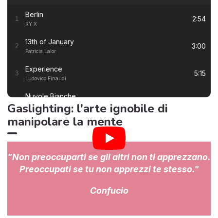
Berlin
2:54
1
RY X
13th of January
3:00
2
Patricia Lalor
Experience
5:15
3
Ludovico Einaudi
Nuvole Bianche
5:57
4
Gaslighting: l'arte ignobile di
Ludovico Einaudi
manipolare la mente
Una Mattina
3:23
5
Ludovico Einaudi
I Giorni
6:50
6
"Non preoccuparti se gli altri non ti apprezzano.
Ludovico Einaudi
Preoccupati se tu non apprezzi te stesso."
Primavera
7:22
7
Ludovico Einaudi
Confucio
Alone Again (Naturally)
3:36
8
Gilbert O'Sullivan