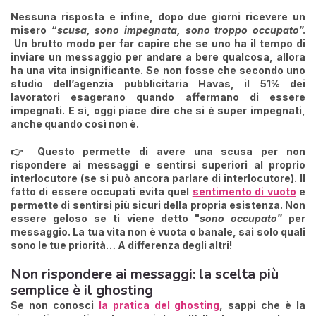
Nessuna risposta e infine, dopo due giorni ricevere un
misero “
scusa, sono impegnata, sono troppo occupato
”.
Un brutto modo per far capire che se uno ha il tempo di
inviare un messaggio per andare a bere qualcosa, allora
ha una vita insignificante. Se non fosse che secondo uno
studio dell’agenzia pubblicitaria Havas,
il 51% dei
lavoratori esagerano quando affermano di essere
impegnati
. E sì, oggi piace dire che si è super impegnati,
anche quando così non è.
👉
Questo permette di avere una scusa per
non
rispondere ai messaggi e sentirsi superiori al proprio
interlocutore
(se si può ancora parlare di interlocutore). Il
fatto di essere occupati evita quel
sentimento di vuoto
e
permette di sentirsi più sicuri della propria esistenza. Non
essere geloso se ti viene detto "
sono occupato
” per
messaggio. La tua vita non è vuota o banale, sai solo quali
sono le tue priorità… A differenza degli altri!
Non rispondere ai messaggi: la scelta più
semplice è il ghosting
Se non conosci
la pratica del ghosting
, sappi che è la