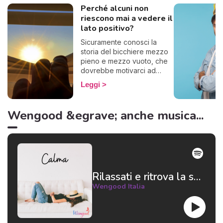
Perché alcuni non
riescono mai a vedere il
lato positivo?
Sicuramente conosci la
storia del bicchiere mezzo
pieno e mezzo vuoto, che
dovrebbe motivarci ad
essere ottimisti. Ecco, alcuni
Leggi
questo famoso bicchiere lo
vedono vuoto, se lo
bevono tutto e lo gettano
Wengood &egrave; anche musica...
via. Insomma, basta con le
metafore: in poche parole,
alcuni non riescono a
pensare positivo.
Rilassati e ritrova la serenità 😌
Wengood Italia