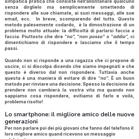
simpatica pratica che consiste nell’allontanare qualcuno
senza dirglielo ma semplicemente smettendo di
rispondere alle sue chiamate, ai suoi messaggi, alle sue
email, ecc. In breve, scomparendo del tutto. Questo
metodo palesemente codardo, è la dimostrazione di un
problema molto attuale:
la difficoltà di parlarsi faccia a
faccia
. Piuttosto che dire “
no
”, “
non posso
” o “
addio
”, ci
dimentichiamo di rispondere e lasciamo che il tempo
passi.
Quando non si risponde a una ragazza che ci propone di
uscire, ci si discolpa dicendo che siamo impegnati e che
questo è diverso dal non rispondere. Tuttavia anche
questa è una maniera di evitare di dire “
no
”.
È un buon
metodo per rinviare una decisione
. Spesso la decisione da
prendere non cambierà la vostra vita ma quando non
sappiamo cosa rispondere, evitiamo di farlo e voilà,
problema risolto!
Lo smartphone: il migliore amico delle nuove
generazioni
Per non parlare poi dei più giovani che fanno del telefono il
loro migliore amico quand ricevono un messaggio