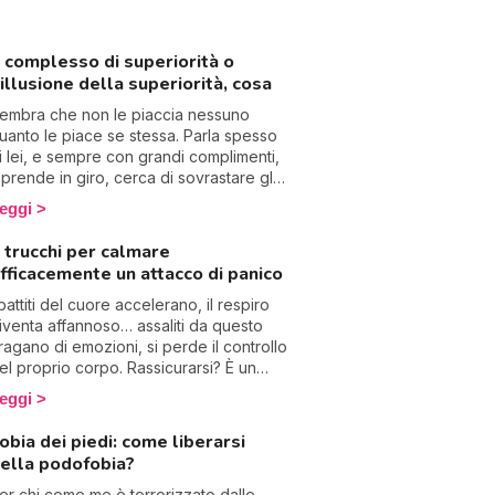
l complesso di superiorità o
’illusione della superiorità, cosa
embra che non le piaccia nessuno
uanto le piace se stessa. Parla spesso
i lei, e sempre con grandi complimenti,
i prende in giro, cerca di sovrastare gli
ltri, sembra disprezzare tutto e ha un
eggi
orte problema di autostima. Benvenuta
el paradosso del complesso di
 trucchi per calmare
uperiorità, che nasconde nel 90% un
fficacemente un attacco di panico
omplesso di inferiorità!
 battiti del cuore accelerano, il respiro
iventa affannoso… assaliti da questo
ragano di emozioni, si perde il controllo
el proprio corpo. Rassicurarsi? È un
entativo vano, perché gli attacchi di
eggi
anico non seguono la razionalità.
ifficile avere un’influenza diretta sul
obia dei piedi: come liberarsi
ervello durante questi momenti di
ella podofobia?
marrimento, dunque bisogna agire
irettamente su queste manifestazioni
er chi come me è terrorizzato dalle