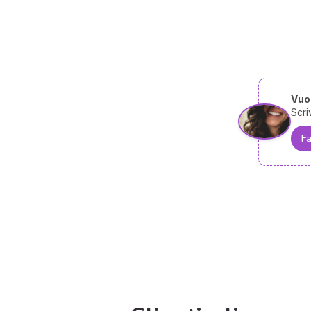
Vuoi
Scri
Fa