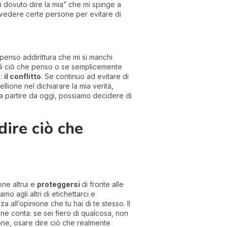
ei dovuto dire la mia” che mi spinge a
n vedere certe persone per evitare di
 penso addirittura che mi si manchi
o di ciò che penso o se semplicemente
o:
il conflitto
. Se continuo ad evitare di
ellione nel dichiarare la mia verità,
, a partire da oggi, possiamo decidere di
dire ciò che
one altrui e
proteggersi
di fronte alle
mo agli altri di etichettarci e
nza all’opinione che tu hai di te stesso. Il
one conta: se sei fiero di qualcosa, non
nione, osare dire ciò che realmente