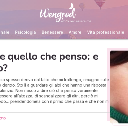
onale
Psicologia
Benessere
Amore
Vita professionale
re quello che penso: e
o?
ia spesso deriva dal fatto che mi trattengo, rimugino sulle
dentro. Sto li a guardare gli altri che hanno una risposta
silenzio. Non riesco a dire ciò che penso veramente.
ssere all’altezza, di scandalizzare gli altri, perciò mi
plodo… prendendomela con il primo che passa e che non mi
dano