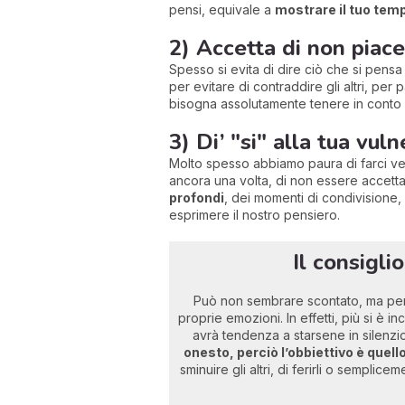
pensi, equivale a
mostrare il tuo te
2) Accetta di non piace
Spesso si evita di dire ciò che si pensa p
per evitare di contraddire gli altri, per
bisogna assolutamente tenere in conto p
3) Di’ "si" alla tua vuln
Molto spesso abbiamo paura di farci vede
ancora una volta, di non essere accetta
profondi
, dei momenti di condivisione, d
esprimere il nostro pensiero.
Il consigli
Può non sembrare scontato, ma per f
proprie emozioni. In effetti, più si è in
avrà tendenza a starsene in silenzio
onesto, perciò l’obbiettivo è quello
sminuire gli altri, di ferirli o sempli