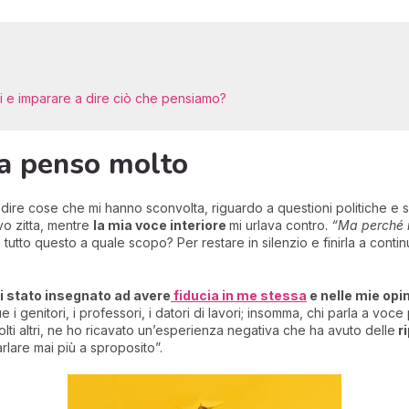
ui e imparare a dire ciò che pensiamo?
ma penso molto
dire cose che mi hanno sconvolta, riguardo a questioni politiche e 
vo zitta, mentre
la mia voce interiore
mi urlava contro.
“Ma perché n
E tutto questo a quale scopo? Per restare in silenzio e finirla a cont
i stato insegnato ad avere
fiducia in me stessa
e nelle mie opin
i genitori, i professori, i datori di lavori; insomma, chi parla a voce 
i altri, ne ho ricavato un’esperienza negativa che ha avuto delle
ri
arlare mai più a sproposito”.