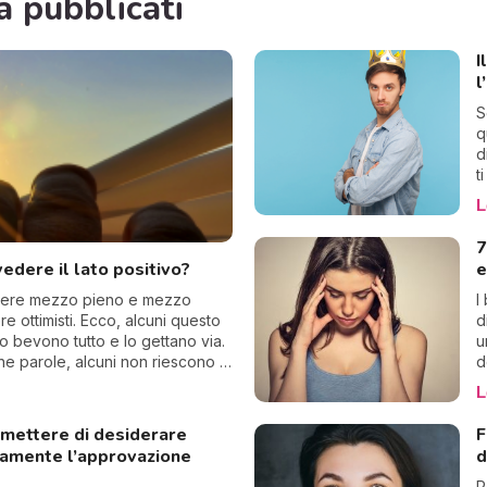
a pubblicati
I
l
S
q
d
t
a
L
f
n
7
s
edere il lato positivo?
e
c
chiere mezzo pieno e mezzo
I
 ottimisti. Ecco, alcuni questo
d
 bevono tutto e lo gettano via.
u
he parole, alcuni non riescono a
d
t
L
p
D
mettere di desiderare
F
c
uamente l’approvazione
d
s
d
P