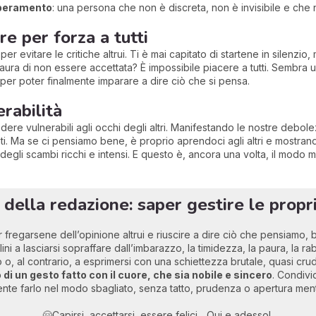
mperamento
: una persona che non è discreta, non è invisibile e che n
re per forza a tutti
er evitare le critiche altrui. Ti è mai capitato di startene in silenzio
 paura di non essere accettata? È impossibile piacere a tutti. Sembra 
er poter finalmente imparare a dire ciò che si pensa.
erabilità
re vulnerabili agli occhi degli altri. Manifestando le nostre debole
ti. Ma se ci pensiamo bene, è proprio aprendoci agli altri e mostran
egli scambi ricchi e intensi. E questo è, ancora una volta, il modo migl
o della redazione: saper gestire le prop
regarsene dell’opinione altrui e riuscire a dire ciò che pensiamo, 
clini a lasciarsi sopraffare dall’imbarazzo, la timidezza, la paura, la r
 o, al contrario, a esprimersi con una schiettezza brutale, quasi cru
 di un gesto fatto con il cuore, che sia nobile e sincero
. Condivi
cemente farlo nel modo sbagliato, senza tatto, prudenza o apertura menta
🤗Capirsi, accettarsi, essere felici... Qui e adesso!