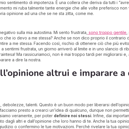
l mio sentimento di impotenza. È una collera che deriva da tutti i “avr
entimento mi ruba talmente tante energie che alle volte preferisco no
opria opinione ad una che se ne sta zitta, come me.
negativo sulla mia autostima. Mi sento frustrata,
sono troppo gentile
,
etto che io devo a me stessa? Anche se non dico proprio il contrari
ntire a me stessa. Facendo così, rischio di ottenere ciò che più evit
 sentirmi frustrata, un giorno arriverò al limite e in uno slancio di rib
fraintesa! Ma rassicuriamoci, non è mai troppo tardi per migliorarsi e
arare a dire la nostra.
l’opinione altrui e imparare a 
ti, debolezze, talenti. Questo è un buon modo per liberarsi dell’opini
sai, facciamo presto a crearci un’idea di qualcuno, dunque non permettia
hi siamo veramente, per poter
definire noi stessi
. Infine, dai importa
o dagli altri e dall’opinione che loro hanno di te. Anche la tua opini
o giudizio o confermino le tue motivazioni. Perché rivelare la tua opi