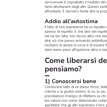
riprovevole è soprattutto il risultato de
farmi allontanare dagli altri. Questo s
affrontarle. È davvero facile dire la pr
Addio all'autostima
Il fatto di non esprimermi ha un impatto 
spesso di rispetto. E che dire del risp
me ne sto zitta, non faccio altro che me
dire ciò che penso arrivando addirittura a
rischierò di alzare la voce e di essere 
dare meno peso all’opinione altrui e imp
Come liberarsi del
pensiamo?
1) Conoscersi bene
Conoscere tutto di se stessi: forze, limi
critiche o ai giudizi esterni. Si sa, lo 
prendiamoci il tempo di riflettere su c
tuo valore non viene determinato soltant
aspettare che gli altri esprimano il lor