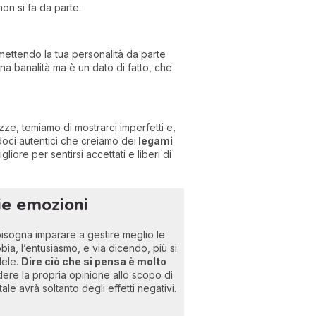
on si fa da parte.
, mettendo la tua personalità da parte
una banalità ma è un dato di fatto, che
zze, temiamo di mostrarci imperfetti e,
doci autentici che creiamo dei
legami
iore per sentirsi accettati e liberi di
rie emozioni
bisogna imparare a gestire meglio le
abbia, l’entusiasmo, e via dicendo, più si
dele.
Dire ciò che si pensa è molto
dere la propria opinione allo scopo di
le avrà soltanto degli effetti negativi.