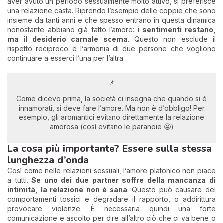
aver avuto un periodo sessualmente molto attivo, si preferisce
una relazione casta. Riprendo l’esempio delle coppie che sono
insieme da tanti anni e che spesso entrano in questa dinamica
nonostante abbiano già fatto l’amore:
i sentimenti restano,
ma il desiderio carnale scema
. Questo non esclude il
rispetto reciproco e l’armonia di due persone che vogliono
continuare a esserci l’una per l’altra.
📌
Come dicevo prima, la società ci insegna che quando si è
innamorati, si deve fare l’amore. Ma non è d’obbligo! Per
esempio, gli aromantici evitano direttamente la relazione
amorosa (così evitano le paranoie 😬)
La cosa più importante? Essere sulla stessa
lunghezza d’onda
Così come nelle relazioni sessuali, l’amore platonico non piace
a tutti.
Se uno dei due partner soffre della mancanza di
intimità, la relazione non è sana
. Questo può causare dei
comportamenti tossici e degradare il rapporto, o addirittura
provocare violenze. È necessaria quindi una forte
comunicazione e ascolto per dire all’altro ciò che ci va bene o