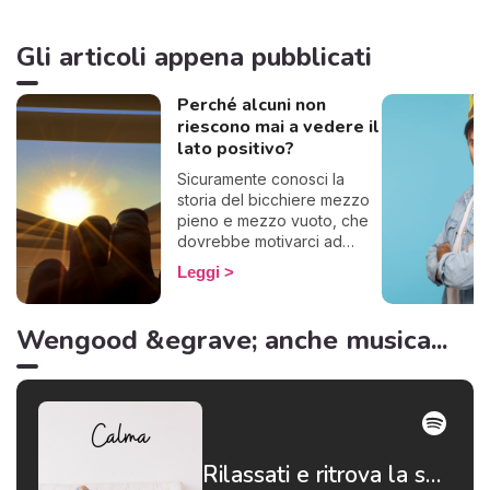
Gli articoli appena pubblicati
Perché alcuni non
riescono mai a vedere il
lato positivo?
Sicuramente conosci la
storia del bicchiere mezzo
pieno e mezzo vuoto, che
dovrebbe motivarci ad
essere ottimisti. Ecco, alcuni
Leggi
questo famoso bicchiere lo
vedono vuoto, se lo
bevono tutto e lo gettano
Wengood &egrave; anche musica...
via. Insomma, basta con le
metafore: in poche parole,
alcuni non riescono a
pensare positivo.
Rilassati e ritrova la serenità 😌