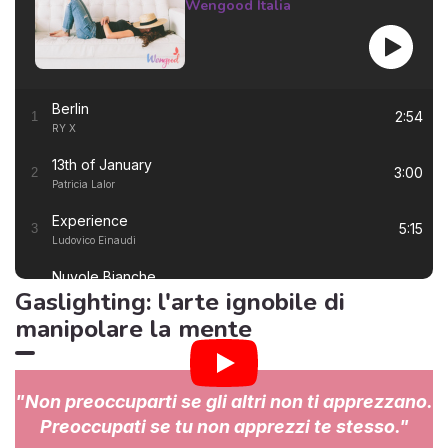
Wengood Italia
Berlin
2:54
1
RY X
13th of January
3:00
2
Patricia Lalor
Experience
5:15
3
Ludovico Einaudi
Nuvole Bianche
5:57
4
Gaslighting: l'arte ignobile di
Ludovico Einaudi
manipolare la mente
Una Mattina
3:23
5
Ludovico Einaudi
I Giorni
6:50
6
"Non preoccuparti se gli altri non ti apprezzano.
Ludovico Einaudi
Preoccupati se tu non apprezzi te stesso."
Primavera