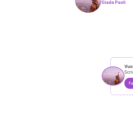
Giada Paoli
Vuoi
Scri
Fa