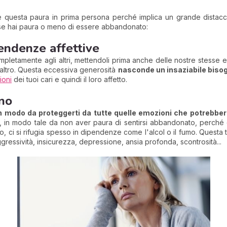
are questa paura in prima persona perché implica un grande dista
 se hai paura o meno di essere abbandonato:
pendenze affettive
ompletamente agli altri, mettendoli prima anche delle nostre stesse 
 l’altro. Questa eccessiva generosità
nasconde un insaziabile biso
ioni
dei tuoi cari e quindi il loro affetto.
ano
n modo da proteggerti da tutte quelle emozioni che potrebbero
e, in modo tale da non aver paura di sentirsi abbandonato, perché
, ci si rifugia spesso in dipendenze come l'alcol o il fumo. Questa 
gressività, insicurezza, depressione, ansia profonda, scontrosità...