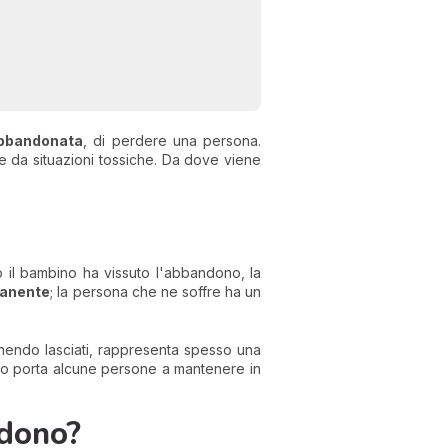
abbandonata
, di perdere una persona.
e da situazioni tossiche. Da dove viene
to il bambino ha vissuto l'abbandono, la
manente
; la persona che ne soffre ha un
enendo lasciati, rappresenta spesso una
no porta alcune persone a mantenere in
ndono?