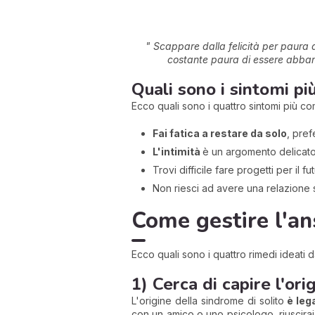
" Scappare dalla felicità per paura d
costante paura di essere abband
Quali sono i sintomi pi
Ecco quali sono i quattro sintomi più c
Fai fatica a restare da solo
, pref
L'intimità
è un argomento delicato
Trovi difficile fare progetti per il 
Non riesci ad avere una relazione sa
Come gestire l'a
Ecco quali sono i quattro rimedi ideati d
1) Cerca di capire l'or
L'origine della sindrome di solito
è leg
con un amico o uno psicologo, riuscirai 