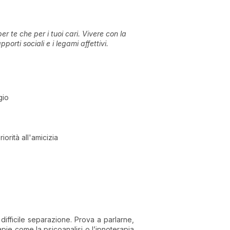
r te che per i tuoi cari. Vivere con la
ti sociali e i legami affettivi.
gio
orità all'amicizia
ifficile separazione. Prova a parlarne,
apie come la psicoanalisi o l’ipnoterapia