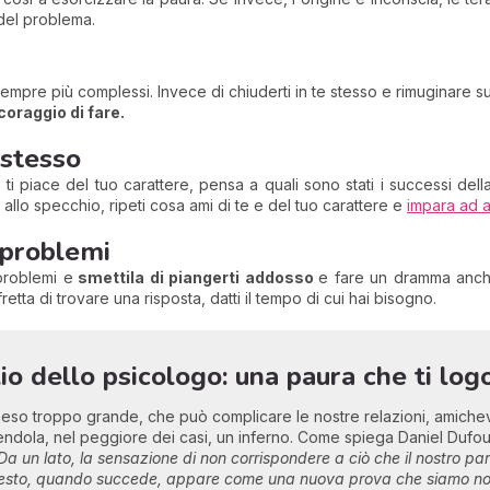
 del problema.
a sempre più complessi. Invece di chiuderti in te stesso e rimuginare s
oraggio di fare.
 stesso
e ti piace del tuo carattere, pensa a quali sono stati i successi dell
 allo specchio, ripeti cosa ami di te e del tuo carattere e
impara ad a
i problemi
problemi e
smettila di piangerti addosso
e fare un dramma anche
retta di trovare una risposta, datti il tempo di cui hai bisogno.
lio dello psicologo: una paura che ti lo
so troppo grande, che può complicare le nostre relazioni, amichevo
ndola, nel peggiore dei casi, un inferno. Come spiega Daniel Dufour
 un lato, la sensazione di non corrispondere a ciò che il nostro part
 questo, quando succede, appare come una nuova prova che siamo noi