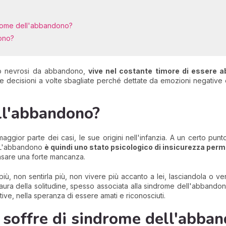
drome dell'abbandono?
ono?
 o nevrosi da abbandono,
vive nel costante timore di essere 
e decisioni a volte sbagliate perché dettate da emozioni negative 
ll'abbandono?
ggior parte dei casi, le sue origini nell'infanzia. A un certo pun
. L'abbandono
è quindi uno stato psicologico di insicurezza per
nsare una forte mancanza.
ù, non sentirla più, non vivere più accanto a lei, lasciandola o v
aura della solitudine, spesso associata alla sindrome dell'abbando
ttive, nella speranza di essere amati e riconosciuti.
 soffre di sindrome dell'abba