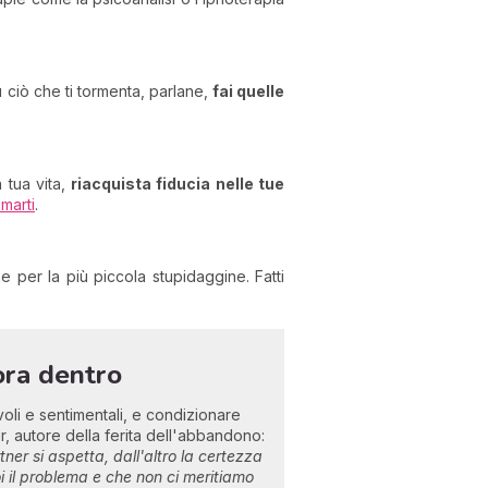
u ciò che ti tormenta, parlane,
f
ai quelle
a tua vita,
r
iacquista fiducia nelle tue
marti
.
 per la più piccola stupidaggine. Fatti
gora dentro
li e sentimentali, e condizionare
, autore della ferita dell'abbandono:
ner si aspetta, dall'altro la certezza
 il problema e che non ci meritiamo