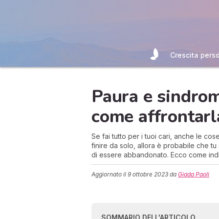
Crescita pers
Paura e sindro
come affrontarl
Se fai tutto per i tuoi cari, anche le cose
finire da solo, allora è probabile che t
di essere abbandonato. Ecco come indiv
Aggiornato il
9 ottobre 2023
da
Giada Paoli
SOMMARIO DELL'ARTICOLO