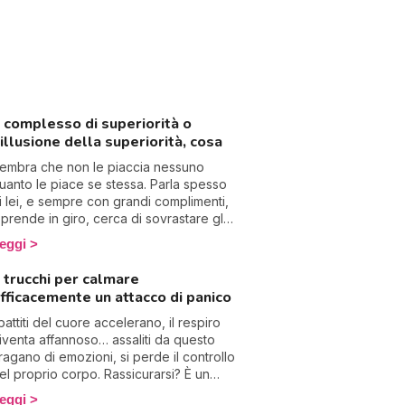
l complesso di superiorità o
’illusione della superiorità, cosa
embra che non le piaccia nessuno
uanto le piace se stessa. Parla spesso
i lei, e sempre con grandi complimenti,
i prende in giro, cerca di sovrastare gli
ltri, sembra disprezzare tutto e ha un
eggi
orte problema di autostima. Benvenuta
el paradosso del complesso di
 trucchi per calmare
uperiorità, che nasconde nel 90% un
fficacemente un attacco di panico
omplesso di inferiorità!
 battiti del cuore accelerano, il respiro
iventa affannoso… assaliti da questo
ragano di emozioni, si perde il controllo
el proprio corpo. Rassicurarsi? È un
entativo vano, perché gli attacchi di
eggi