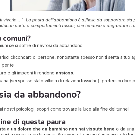
i viverla... "
La paura dell'abbandono è difficile da sopportare sia pe
onati porta a comportamenti tossici, che tendono a degradare i rappor
ù comuni?
omuni se si soffre di nevrosi da abbandono:
erisci circondarti di persone, nonostante spesso non ti senta a tuo a
 per te
futuro e gli impegni ti rendono
ansioso
.
na (sei spesso stato vittima di relazioni tossiche), preferisci dare pri
nsia da abbandono?
ai nostri psicologi, scopri come trovare la luce alla fine del tunnel.
igine di questa paura
ata a un dolore che da bambino non hai vissuto bene
o da una d
così a esorcizzare la paura. Se invece, l'origine è inconscia, le ter