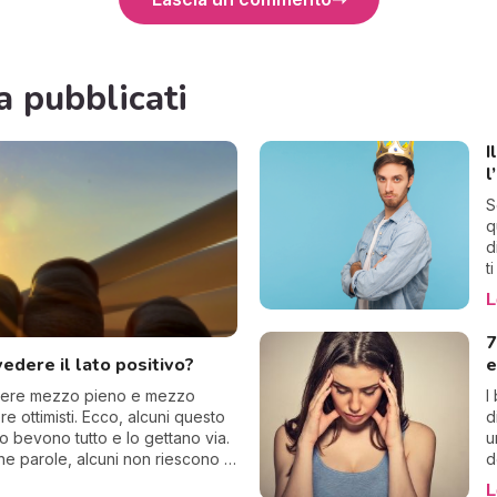
a pubblicati
I
l
S
q
d
t
a
L
f
n
7
s
edere il lato positivo?
e
c
chiere mezzo pieno e mezzo
I
 ottimisti. Ecco, alcuni questo
d
 bevono tutto e lo gettano via.
u
he parole, alcuni non riescono a
d
t
L