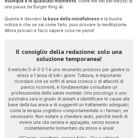
ovunque e in qualsiasi momento
, come me nel bel mezzo di
una pausa da Burger King 😬.
Questa è davvero
la
base della mindfulness
e la buona
notizia è che se sai come farlo, puoi provare la meditazione.
Allora provaci e facci sapere cosa ne pensi!
Il consiglio della redazione: solo una
soluzione temporanea!
Il metodo 5-4-3-2-1 è uno strumento prezioso per gestire lo
stress e l'ansia di tutti i giorni. Tuttavia, è importante
ricordare che se soffri di ansia cronica o di attacchi di
panico ricorrenti, è fondamentale consultare un
professionista della salute mentale. Uno psicologo o uno
psichiatra sarà in grado di aiutarti a identificare le cause alla
base della tua ansia e di suggerirti un trattamento adeguato,
come la terapia cognitivo-comportamentale o i farmaci, se
necessario. Non esitare a chiedere aiuto, perché meriti di
vivere una vita serena e appagata, senza essere
costantemente tormentato da stress e ansia!
🤗Capirsi, accettarsi, essere felici... Qui e adesso!