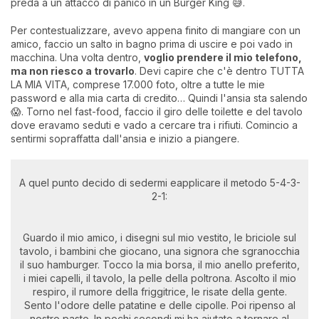
preda a un attacco di panico in un Burger King 😅.
Per contestualizzare, avevo appena finito di mangiare con un
amico, faccio un salto in bagno prima di uscire e poi vado in
macchina. Una volta dentro,
voglio prendere il mio telefono,
ma non riesco a trovarlo
. Devi capire che c'è dentro TUTTA
LA MIA VITA, comprese 17.000 foto, oltre a tutte le mie
password e alla mia carta di credito… Quindi l'ansia sta salendo
😱. Torno nel fast-food, faccio il giro delle toilette e del tavolo
dove eravamo seduti e vado a cercare tra i rifiuti. Comincio a
sentirmi sopraffatta dall'ansia e inizio a piangere.
A quel punto decido di sedermi eapplicare il metodo 5-4-3-
2-1:
Guardo il mio amico, i disegni sul mio vestito, le briciole sul
tavolo, i bambini che giocano, una signora che sgranocchia
il suo hamburger. Tocco la mia borsa, il mio anello preferito,
i miei capelli, il tavolo, la pelle della poltrona. Ascolto il mio
respiro, il rumore della friggitrice, le risate della gente.
Sento l'odore delle patatine e delle cipolle. Poi ripenso al
nostro pasto. In pochi secondi mi ha aiutato a tornare al