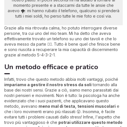
momento presente e a staccarmi da tutte le ansie che
avevo 🌪️: mi hanno rubato il telefono, qualcuno si prenderà
tutti i miei soldi, ho perso tutte le mie foto e così via.
Grazie alla mia ritrovata calma, ho potuto interrogare diverse
persone, tra cui uno del mio team. Mi ha detto che aveva
effettivamente trovato un telefono su uno dei tavoli e che lo
aveva messo da parte 😮‍💨. Tutto è bene quel che finisce bene
e sono riuscita a recuperare la mia capacità di discernimento
grazie al metodo 5-4-3-2-1.
Un metodo efficace e pratico
Infatti, trovo che questo metodo abbia molti vantaggi, poiché
impariamo a gestire il nostro stress da soli
tornando alla
base dei nostri sensi. Grazie a ciò, siamo meno parassitati dai
nostri pensieri e movimenti. Non è tutto: la psicologa ha anche
evidenziato che i suoi pazienti, che applicavano questo
metodo, avevano
meno mal di testa, tensioni muscolari
e
che i loro movimenti erano più rilassati 😮. Insomma, è facile
evitare tutti i problemi causati dallo stress! Infine, l'aspetto che
trovo più vantaggioso è che
potrai utilizzare questo metodo