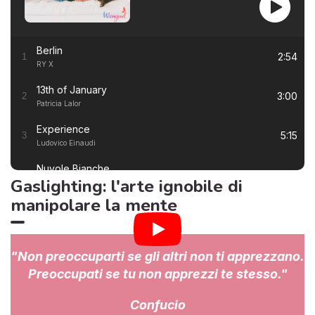
Berlin
2:54
1
RY X
13th of January
3:00
2
Patricia Lalor
Experience
5:15
3
Ludovico Einaudi
Nuvole Bianche
5:57
4
Gaslighting: l'arte ignobile di
Ludovico Einaudi
manipolare la mente
Una Mattina
3:23
5
Ludovico Einaudi
I Giorni
6:50
6
"Non preoccuparti se gli altri non ti apprezzano.
Ludovico Einaudi
Preoccupati se tu non apprezzi te stesso."
Primavera
7:22
7
Ludovico Einaudi
Confucio