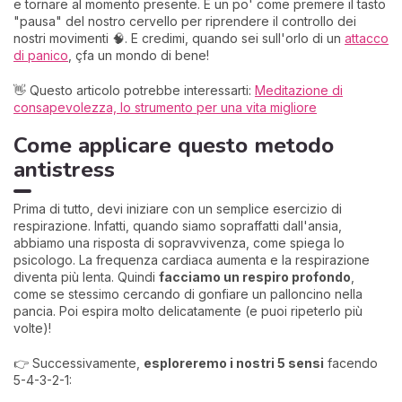
e tornare al momento presente. È un po' come premere il tasto
"pausa" del nostro cervello per riprendere il controllo dei
nostri movimenti 🧠. E credimi, quando sei sull'orlo di un
attacco
di panico
, çfa un mondo di bene!
👋 Questo articolo potrebbe interessarti:
Meditazione di
consapevolezza, lo strumento per una vita migliore
Come applicare questo metodo
antistress
Prima di tutto, devi iniziare con un semplice esercizio di
respirazione. Infatti, quando siamo sopraffatti dall'ansia,
abbiamo una risposta di sopravvivenza, come spiega lo
psicologo. La frequenza cardiaca aumenta e la respirazione
diventa più lenta. Quindi
facciamo un respiro profondo
,
come se stessimo cercando di gonfiare un palloncino nella
pancia. Poi espira molto delicatamente (e puoi ripeterlo più
volte)!
👉 Successivamente,
esploreremo i nostri 5 sensi
facendo
5-4-3-2-1: