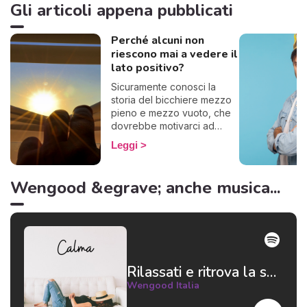
Gli articoli appena pubblicati
Perché alcuni non
riescono mai a vedere il
lato positivo?
Sicuramente conosci la
storia del bicchiere mezzo
pieno e mezzo vuoto, che
dovrebbe motivarci ad
essere ottimisti. Ecco, alcuni
Leggi
questo famoso bicchiere lo
vedono vuoto, se lo
bevono tutto e lo gettano
Wengood &egrave; anche musica...
via. Insomma, basta con le
metafore: in poche parole,
alcuni non riescono a
pensare positivo.
Rilassati e ritrova la serenità 😌
Wengood Italia