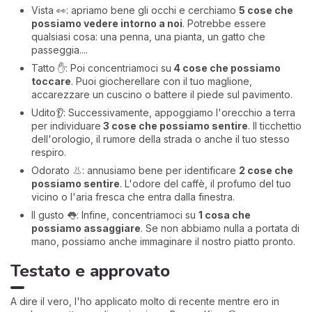
Vista 👀: apriamo bene gli occhi e cerchiamo
5 cose che
possiamo vedere intorno a noi
. Potrebbe essere
qualsiasi cosa: una penna, una pianta, un gatto che
passeggia....
Tatto ✋: Poi concentriamoci su
4 cose che possiamo
toccare
. Puoi giocherellare con il tuo maglione,
accarezzare un cuscino o battere il piede sul pavimento.
Udito👂: Successivamente, appoggiamo l'orecchio a terra
per individuare
3 cose che possiamo sentire
. Il ticchettio
dell'orologio, il rumore della strada o anche il tuo stesso
respiro.
Odorato 👃: annusiamo bene per identificare
2 cose che
possiamo sentire
. L'odore del caffè, il profumo del tuo
vicino o l'aria fresca che entra dalla finestra.
Il gusto 👅: Infine, concentriamoci su
1 cosa che
possiamo assaggiare
. Se non abbiamo nulla a portata di
mano, possiamo anche immaginare il nostro piatto pronto.
Testato e approvato
A dire il vero, l'ho applicato molto di recente mentre ero in