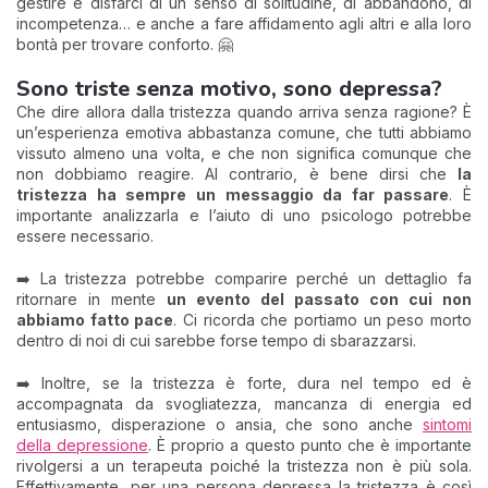
gestire e disfarci di un senso di solitudine, di abbandono, di
incompetenza… e anche a fare affidamento agli altri e alla loro
bontà per trovare conforto. 🤗
Sono triste senza motivo, sono depressa?
Che dire allora dalla tristezza quando arriva senza ragione? È
un’esperienza emotiva abbastanza comune, che tutti abbiamo
vissuto almeno una volta, e che non significa comunque che
non dobbiamo reagire. Al contrario, è bene dirsi che
la
tristezza ha sempre un messaggio da far passare
. È
importante analizzarla e l’aiuto di uno psicologo potrebbe
essere necessario.
➡️ La tristezza potrebbe comparire perché un dettaglio fa
ritornare in mente
un evento del passato con cui non
abbiamo fatto pace
. Ci ricorda che portiamo un peso morto
dentro di noi di cui sarebbe forse tempo di sbarazzarsi.
➡️ Inoltre, se la tristezza è forte, dura nel tempo ed è
accompagnata da svogliatezza, mancanza di energia ed
entusiasmo, disperazione o ansia, che sono anche
sintomi
della depressione
. È proprio a questo punto che è importante
rivolgersi a un terapeuta poiché la tristezza non è più sola.
Effettivamente, per una persona depressa la tristezza è così