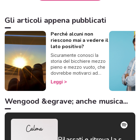
Gli articoli appena pubblicati
Perché alcuni non
riescono mai a vedere il
lato positivo?
Sicuramente conosci la
storia del bicchiere mezzo
pieno e mezzo vuoto, che
dovrebbe motivarci ad
essere ottimisti. Ecco, alcuni
Leggi
questo famoso bicchiere lo
vedono vuoto, se lo
bevono tutto e lo gettano
Wengood &egrave; anche musica...
via. Insomma, basta con le
metafore: in poche parole,
alcuni non riescono a
pensare positivo.
Rilassati e ritrova la serenità 😌