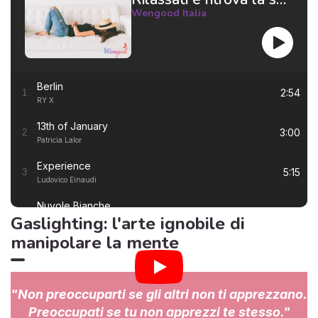
Wengood Italia
Berlin
2:54
1
RY X
13th of January
3:00
2
Patricia Lalor
Experience
5:15
3
Ludovico Einaudi
Nuvole Bianche
5:57
4
Gaslighting: l'arte ignobile di
Ludovico Einaudi
manipolare la mente
Una Mattina
3:23
5
Ludovico Einaudi
I Giorni
6:50
6
"Non preoccuparti se gli altri non ti apprezzano.
Ludovico Einaudi
Preoccupati se tu non apprezzi te stesso."