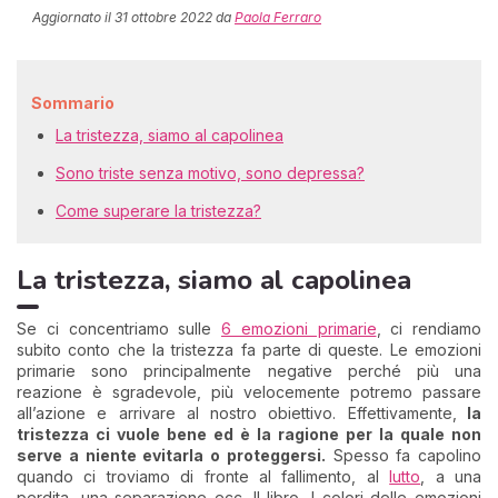
Aggiornato il
31 ottobre 2022
da
Paola Ferraro
Sommario
La tristezza, siamo al capolinea
Sono triste senza motivo, sono depressa?
Come superare la tristezza?
La tristezza, siamo al capolinea
Se ci concentriamo sulle
6 emozioni primarie
, ci rendiamo
subito conto che la tristezza fa parte di queste. Le emozioni
primarie sono principalmente negative perché più una
reazione è sgradevole, più velocemente potremo passare
all’azione e arrivare al nostro obiettivo. Effettivamente,
la
tristezza ci vuole bene ed è la ragione per la quale non
serve a niente evitarla o proteggersi.
Spesso fa capolino
quando ci troviamo di fronte al fallimento, al
lutto
, a una
perdita, una separazione ecc. Il libro, I colori delle emozioni