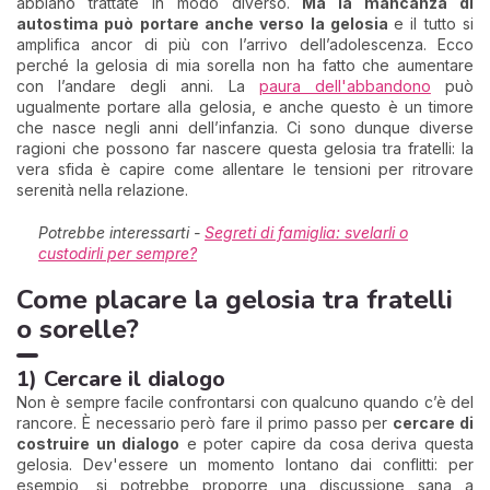
abbiano trattate in modo diverso.
Ma la mancanza di
autostima può portare anche verso la gelosia
e il tutto si
amplifica ancor di più con l’arrivo dell’adolescenza. Ecco
perché la gelosia di mia sorella non ha fatto che aumentare
con l’andare degli anni. La
paura dell'abbandono
può
ugualmente portare alla gelosia, e anche questo è un timore
che nasce negli anni dell’infanzia. Ci sono dunque diverse
ragioni che possono far nascere questa gelosia tra fratelli: la
vera sfida è capire come allentare le tensioni per ritrovare
serenità nella relazione.
Potrebbe interessarti -
Segreti di famiglia: svelarli o
custodirli per sempre?
Come placare la gelosia tra fratelli
o sorelle?
1) Cercare il dialogo
Non è sempre facile confrontarsi con qualcuno quando c’è del
rancore. È necessario però fare il primo passo per
cercare di
costruire un dialogo
e poter capire da cosa deriva questa
gelosia. Dev'essere un momento lontano dai conflitti: per
esempio, si potrebbe proporre una discussione sana a