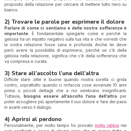
proposito della relazione per cercare di mettere tutto nero su
bianco.
2) Trovare le parole per esprimere il dolore
Parlare di come ci sentiamo e delle nostre sofferenze è
importante
. È fondamentale spiegarle come e perché la
gelosia ha un impatto negativo sulla tua vita e che vorresti che
la vostra relazione fosse sana e profonda. Anche lei deve
però avere la possibilità di esprimersi, perché se c’è della
gelosia nella relazione, significa che c’è della sofferenza che
va compresa e curata.
3) Stare all’ascolto l’una dell’altra
Difficile stare zitte e buone quando nostra sorella ci grida
contro, soprattutto quando ci rinfaccia cose avvenute 10 anni
prima o piccoli dettagli che a noi sembrano insignificanti.
Tuttavia,
bisogna essere all’ascolto l’una dell’altra
per
poter accogliere più apertamente il suo dolore e fare dei passi
in avanti verso il dialogo.
4) Aprirsi al perdono
Personalmente, per molto tempo ho provato
molta rabbia
nei
suoi confronti a causa di alcune cose che mi aveva detto o