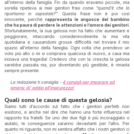
all’interno della famiglia. Fin da quando eravamo piccole, mia
sorella ripeteva ai miei genitori frasi come
“quand’è che la
riportiamo in ospedale?”
. Questa frase non è poi così
innocente, perché
rappresenta le angosce del bambino
che ha paura di perdere le attenzioni e l’amore dei genitori
.
Sfortunatamente, la sua gelosia non ha fatto che aumentare e
peggiorare, intaccando considerevolmente la mia vita
quotidiana e causandomi grosse difficoltà nel trovare il mio
spazio all’interno della famiglia. Ogni volta che prendevo un
voto più alto o mi si comprava qualcosa di nuovo, a casa mia
iniziava una tragedia! Credevo che con la crescita la gelosia
sarebbe passata ma, pur diventando più gestibile, è rimasta
sempre presente.
La redazione ti consiglia -
4 consigli per imparare ad
amarsi: di' addio all'insicurezza!
Quali sono le cause di questa gelosia?
Siamo tutti d’accordo sul fatto che i genitori perfetti non
esistono, e anche nel dire che hanno una forte influenza nel
rapporto tra fratelli. Se uno dei due figli è più incoraggiato o
aiutato, le conseguenze saranno devastanti per l’altro. Per
quanto mi riguarda, non mi sembra affatto che i nostri genitori ci