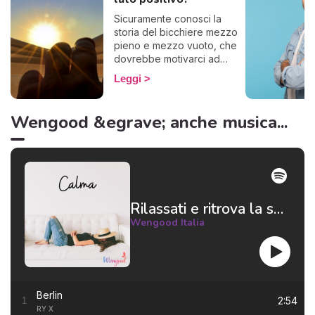
Sicuramente conosci la
storia del bicchiere mezzo
pieno e mezzo vuoto, che
dovrebbe motivarci ad
essere ottimisti. Ecco, alcuni
Leggi
questo famoso bicchiere lo
vedono vuoto, se lo
bevono tutto e lo gettano
Wengood &egrave; anche musica...
via. Insomma, basta con le
metafore: in poche parole,
alcuni non riescono a
pensare positivo.
Rilassati e ritrova la serenità 😌
Wengood Italia
Berlin
2:54
1
RY X