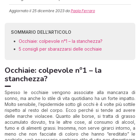
Aggiornato il
25 dicembre 2023
da
Paola Ferraro
SOMMARIO DELL'ARTICOLO
Occhiaie: colpevole n°1 – la stanchezza?
5 consigli per sbarazzarsi delle occhiaie
Occhiaie: colpevole n°1 – la
stanchezza?
Spesso le occhiaie vengono associate alla mancanza di
sonno, ma anche lo stile di vita quotidiano ha un forte impatto.
Molto sensibile, l’epidermide sotto gli occhi è 4 volte più sottile
rispetto al resto del corpo. Ecco perché si tende ad avere
delle marche violacee. Quanto alle borse, si tratta di grasso
accumulato dovuto, tra le altre cose, al consumo di alcool,
fumo e di alimenti grassi. Insomma, non serve girarci intorno, a
meno che non facciate di coloro che hanno “ereditato” le
occhiale, sarà necessario cambiare stile di vita per dimenticare