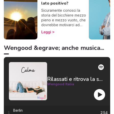
lato positivo?
Sicuramente conosci la
storia del bicchiere mezzo
pieno e mezzo vuoto, che
dovrebbe motivarci ad
essere ottimisti. Ecco, alcuni
Leggi
questo famoso bicchiere lo
vedono vuoto, se lo
bevono tutto e lo gettano
Wengood &egrave; anche musica...
via. Insomma, basta con le
metafore: in poche parole,
alcuni non riescono a
pensare positivo.
Rilassati e ritrova la serenità 😌
Wengood Italia
Berlin
2:54
1