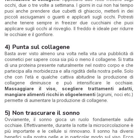
occhi, due o tre volte a settimana. I giorni in cui non hai tempo
puoi anche prendere due cubetti di ghiaccio, metterli in dei
piccoli asciugamani o guanti e applicarli sugli occhi. Potresti
anche tenere sempre in freezer due cucchiaini che puoi
applicare sugli occhi al risveglio. Il freddo è ideale per ridurre
le occhiaie e il gonfiore.
4) Punta sul collagene
Basta aver visto almeno una volta nella vita una pubblicità di
cosmetici per sapere cosa sia più o meno il collagene. Si tratta
di una proteina presente naturalmente nel nostro corpo e che
partecipa alla morbidezza e alla rigidità della nostra pelle. Solo
che con l’età e qualche cattiva abitudine la produzione di
collagene diminuisce e può intensificare le occhiaie.
Massaggiare il viso, scegliere trattamenti adatti,
mangiare alimenti ricchi in oligoelementi
(agrumi, noci etc.)
permette di aumentare la produzione di collagene.
5) Non trascurare il sonno
Ovviamente, il sonno gioca un ruolo fondamentale sulle
occhiaie. Effettivamente, durante la notte la microcircolazione è
più importante e le cellule si rinnovano. Il sonno ha diversi
benefici sulla nostra pelle e in particolar modo sul viso. Ecco