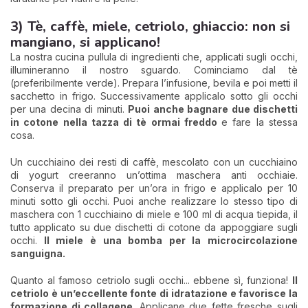
3) Tè, caffè, miele, cetriolo, ghiaccio: non si
mangiano, si applicano!
La nostra cucina pullula di ingredienti che, applicati sugli occhi,
illumineranno il nostro sguardo. Cominciamo dal tè
(preferibilmente verde). Prepara l’infusione, bevila e poi metti il
sacchetto in frigo. Successivamente applicalo sotto gli occhi
per una decina di minuti.
Puoi anche bagnare due dischetti
in cotone nella tazza di tè ormai freddo
e fare la stessa
cosa.
Un cucchiaino dei resti di caffè, mescolato con un cucchiaino
di yogurt creeranno un’ottima maschera anti occhiaie.
Conserva il preparato per un’ora in frigo e applicalo per 10
minuti sotto gli occhi. Puoi anche realizzare lo stesso tipo di
maschera con 1 cucchiaino di miele e 100 ml di acqua tiepida, il
tutto applicato su due dischetti di cotone da appoggiare sugli
occhi.
Il miele è una bomba per la microcircolazione
sanguigna.
Quanto al famoso cetriolo sugli occhi... ebbene sì, funziona!
Il
cetriolo è un’eccellente fonte di idratazione e favorisce la
formazione di collagene
. Applicane due fette fresche sugli