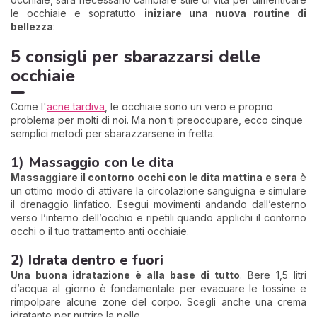
le occhiaie e sopratutto
iniziare una nuova routine di
bellezza
:
5 consigli per sbarazzarsi delle
occhiaie
Come l'
acne tardiva
, le occhiaie sono un vero e proprio
problema per molti di noi. Ma non ti preoccupare, ecco cinque
semplici metodi per sbarazzarsene in fretta.
1) Massaggio con le dita
Massaggiare il contorno occhi con le dita mattina e sera
è
un ottimo modo di attivare la circolazione sanguigna e simulare
il drenaggio linfatico. Esegui movimenti andando dall’esterno
verso l’interno dell’occhio e ripetili quando applichi il contorno
occhi o il tuo trattamento anti occhiaie.
2) Idrata dentro e fuori
Una buona idratazione è alla base di tutto
. Bere 1,5 litri
d’acqua al giorno è fondamentale per evacuare le tossine e
rimpolpare alcune zone del corpo. Scegli anche una crema
idratante per nutrire la pelle.