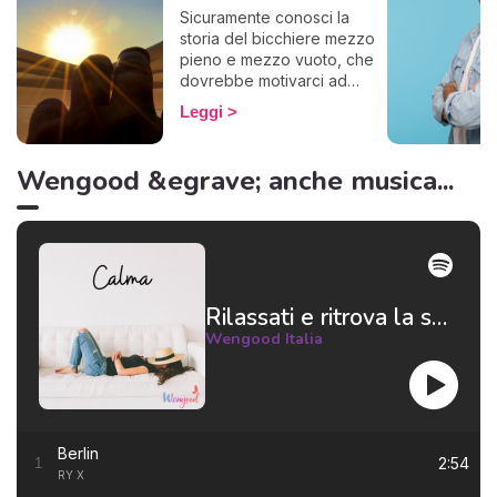
Sicuramente conosci la
storia del bicchiere mezzo
pieno e mezzo vuoto, che
dovrebbe motivarci ad
essere ottimisti. Ecco, alcuni
Leggi
questo famoso bicchiere lo
vedono vuoto, se lo
bevono tutto e lo gettano
Wengood &egrave; anche musica...
via. Insomma, basta con le
metafore: in poche parole,
alcuni non riescono a
pensare positivo.
Rilassati e ritrova la serenità 😌
Wengood Italia
Berlin
2:54
1
RY X