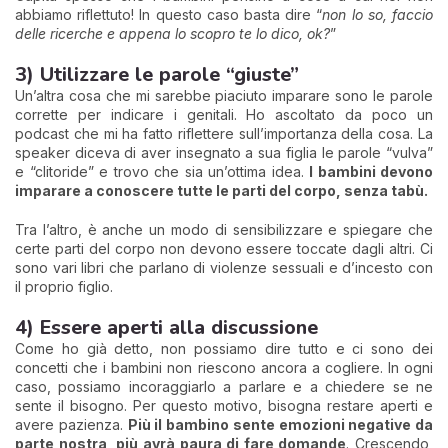
abbiamo riflettuto! In questo caso basta dire “
non lo so, faccio
delle ricerche e appena lo scopro te lo dico, ok?
”
3) Utilizzare le parole “giuste”
Un’altra cosa che mi sarebbe piaciuto imparare sono le parole
corrette per indicare i genitali. Ho ascoltato da poco un
podcast che mi ha fatto riflettere sull’importanza della cosa. La
speaker diceva di aver insegnato a sua figlia le parole “vulva”
e “clitoride” e trovo che sia un’ottima idea.
I bambini devono
imparare a conoscere tutte le parti del corpo, senza tabù.
Tra l’altro, è anche un modo di sensibilizzare e spiegare che
certe parti del corpo non devono essere toccate dagli altri. Ci
sono vari libri che parlano di violenze sessuali e d’incesto con
il proprio figlio.
4) Essere aperti alla discussione
Come ho già detto, non possiamo dire tutto e ci sono dei
concetti che i bambini non riescono ancora a cogliere. In ogni
caso, possiamo incoraggiarlo a parlare e a chiedere se ne
sente il bisogno. Per questo motivo, bisogna restare aperti e
avere pazienza.
Più il bambino sente emozioni negative da
parte nostra, più avrà paura di fare domande
. Crescendo,