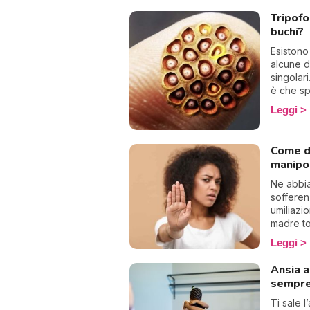
affermar
Tripofo
cosa gli
buchi?
Perché 
approvaz
Esistono
desideri
alcune d
tossico?
singolari
qualche 
è che s
ingiusti
Leggi
avendo vi
prova un
qualcosa
Come d
dei veri 
manipol
le fobie 
tripofob
Ne abbi
scopriam
sofferen
umiliazio
madre to
tirannic
Leggi
devi pro
dicendo 
Ansia a
psicologi
sempre
vita e d
destabil
Ti sale l