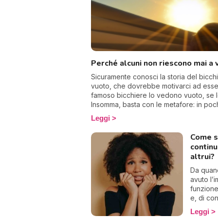
Perché alcuni non riescono mai a v
Sicuramente conosci la storia del bic
vuoto, che dovrebbe motivarci ad essere
famoso bicchiere lo vedono vuoto, se lo
Insomma, basta con le metafore: in poc
pensare positivo.
Leggi
Come s
contin
altrui?
Da quan
avuto l’
funzione
e, di co
state a 
Leggi
altrui. 