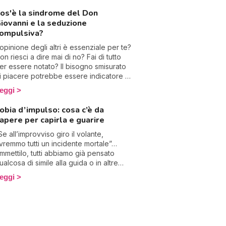
oco frequente ma può essere molto
os'è la sindrome del Don
nvalidante. Ecco come combatterla.
iovanni e la seduzione
ompulsiva?
’opinione degli altri è essenziale per te?
on riesci a dire mai di no? Fai di tutto
er essere notato? Il bisogno smisurato
i piacere potrebbe essere indicatore di
n malessere profondo. Perché hai così
eggi
anto bisogno di piacere? Come liberarsi
ell’opinione altrui? Non temere, ti
obia d’impulso: cosa c’è da
pieghiamo tutto!
apere per capirla e guarire
Se all’improvviso giro il volante,
vremmo tutti un incidente mortale”…
mmettilo, tutti abbiamo già pensato
ualcosa di simile alla guida o in altre
ituazioni. Immaginare situazioni cupe è
eggi
olto comune. Per alcuni, però, questi
ensieri diventano delle vere e proprio
ngosce invivibili. Parliamo della fobia
’impulso, che spesso si traduce con la
aura di uccidere qualcuno. Come