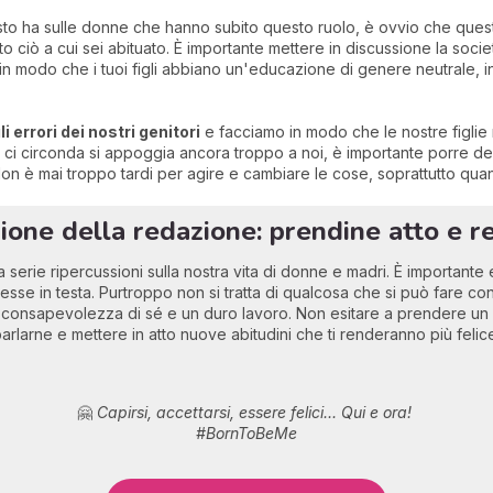
 ha sulle donne che hanno subito questo ruolo, è ovvio che quest
to ciò a cui sei abituato. È importante mettere in discussione la socie
 in modo che i tuoi figli abbiano un'educazione di genere neutrale, i
i errori dei nostri genitori
e facciamo in modo che le nostre figlie
hi ci circonda si appoggia ancora troppo a noi, è importante porre de
 mai troppo tardi per agire e cambiare le cose, soprattutto quando 
nione della redazione: prendine atto e re
a serie ripercussioni sulla nostra vita di donne e madri. È important
sse in testa. Purtroppo non si tratta di qualcosa che si può fare co
 consapevolezza di sé e un duro lavoro. Non esitare a prendere u
arlarne e mettere in atto nuove abitudini che ti renderanno più felic
🤗
Capirsi, accettarsi, essere felici... Qui e ora!
#BornToBeMe