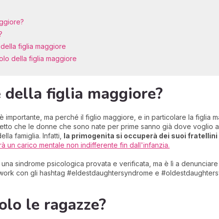
aggiore?
?
ella figlia maggiore
olo della figlia maggiore
 della figlia maggiore?
 è importante, ma perché il figlio maggiore, e in particolare la figl
metto che le donne che sono nate per prime sanno già dove voglio arr
ella famiglia. Infatti,
la primogenita si occuperà dei suoi fratellini e
rà un carico mentale non indifferente fin dall'infanzia.
è una sindrome psicologica provata e verificata, ma è lì a denuncia
etwork con gli hashtag #eldestdaughtersyndrome e #oldestdaughters
olo le ragazze?