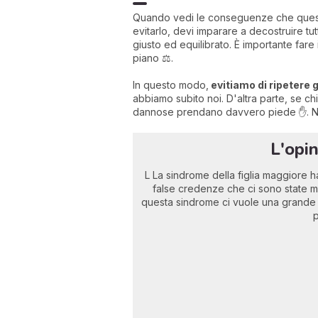
Quando vedi le conseguenze che questo
evitarlo, devi imparare a decostruire tut
giusto ed equilibrato. È importante fare
piano ⚖️.
In questo modo,
evitiamo di ripetere gl
abbiamo subito noi. D'altra parte, se c
dannose prendano davvero piede ✋. Non è
L'opi
L La sindrome della figlia maggiore h
false credenze che ci sono state me
questa sindrome ci vuole una grande
p