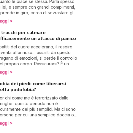
uanto le piace se stessa. Parla spesso
i lei, e sempre con grandi complimenti,
i prende in giro, cerca di sovrastare gli
ltri, sembra disprezzare tutto e ha un
eggi
orte problema di autostima. Benvenuta
el paradosso del complesso di
 trucchi per calmare
uperiorità, che nasconde nel 90% un
fficacemente un attacco di panico
omplesso di inferiorità!
 battiti del cuore accelerano, il respiro
iventa affannoso… assaliti da questo
ragano di emozioni, si perde il controllo
el proprio corpo. Rassicurarsi? È un
entativo vano, perché gli attacchi di
eggi
anico non seguono la razionalità.
ifficile avere un’influenza diretta sul
obia dei piedi: come liberarsi
ervello durante questi momenti di
ella podofobia?
marrimento, dunque bisogna agire
irettamente su queste manifestazioni
er chi come me è terrorizzato dalle
isiche e psicologiche. Ecco 7 trucchi
iringhe, questo periodo non è
fficaci (testati e approvati) per calmare
icuramente dei più semplici. Ma ci sono
n attacco di panico.
ersone per cui una semplice doccia o
’estate (con il suo esercito di infradito e
eggi
iedi nudi) sono un vero e proprio
alvario: i podofobi. La paura dei piedi è