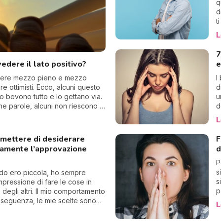
q
d
t
a
L
f
n
7
s
edere il lato positivo?
e
c
chiere mezzo pieno e mezzo
I
 ottimisti. Ecco, alcuni questo
d
 bevono tutto e lo gettano via.
u
he parole, alcuni non riescono a
d
t
L
p
D
mettere di desiderare
F
c
uamente l’approvazione
d
s
d
P
f
s
do ero piccola, ho sempre
e
s
impressione di fare le cose in
u
p
 degli altri. Il mio comportamento
l
nseguenza, le mie scelte sono
L
p
lungo dettate dall’approvazione
c
Crescendo, ho poi imparato ad