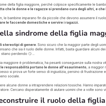
drome della figlia maggiore, perché colpisce specificamente le bamb
tta che le donne e le ragazze si prendano cura degli altri, e che 
n, le bambine imparano fin da piccole che devono assumere il ruolo ch
 fare le faccende domestiche e servire i ragazzi.
lla sindrome della figlia mag
li stereotipi di genere
. Sono sicuro che la maggior parte degli uom
nsano che sia il ruolo delle donne. Infatti, basta guardare alcuni de
 stiano perdendo 🙄 ...
iglia maggiore è problematica, ha pesanti conseguenze sulla nostra vit
le responsabilità portano le donne all'esaurimento
, a maggior 
 spesso si prova un forte senso di ingiustizia, persino di frustrazione
eno sociale.
ere alcune donne a intraprendere relazioni tossiche. Hanno imparato
vatore. Cercano disperatamente di aiutare uomini che a volte sono viole
construire il ruolo della figl