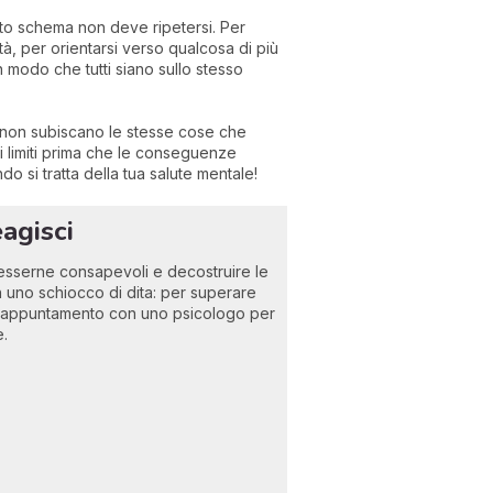
o schema non deve ripetersi. Per
tà, per orientarsi verso qualcosa di più
n modo che tutti siano sullo stesso
 non subiscano le stesse cose che
i limiti prima che le conseguenze
si tratta della tua salute mentale!
agisci
e esserne consapevoli e decostruire le
n uno schiocco di dita: per superare
n appuntamento con uno psicologo per
e.