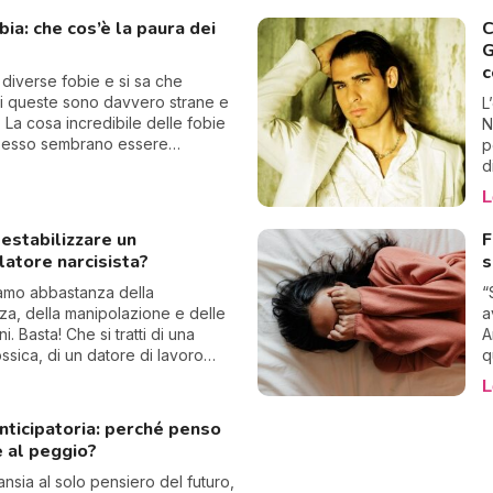
p
mi e soprattutto a dimenticare
bia: che cos’è la paura dei
C
i
 altri potessero pensare di me.
G
cerchiamo sempre
c
ione? Come liberarsi di questo
 diverse fobie e si sa che
o che potrebbe diventare
i queste sono davvero strane e
L
 Visto che ci sono passata, ecco
. La cosa incredibile delle fobie
N
consiglio.
pesso sembrano essere
p
ficate ovvero che, pur non
d
ssuto particolari traumi, si
u
L
a repulsione o un terrore verso
t
, arrivando addirittura ad avere
d
estabilizzare un
F
e propri attacchi di panico. Tra
s
atore narcisista?
s
più singolari troviamo la
ia, ovvero la fobia dei buchi:
amo abbastanza della
“
o insieme di cosa si tratta.
za, della manipolazione e delle
a
ni. Basta! Che si tratti di una
A
ssica, di un datore di lavoro
q
o o di un compagno offensivo,
s
L
teggerti e voltare pagina,
m
addio a questa violenza
p
nticipatoria: perché penso
ca. Riprendi il controllo della tua
a
 al peggio?
ella situazione. Come
d
izzare un manipolatore
p
’ansia al solo pensiero del futuro,