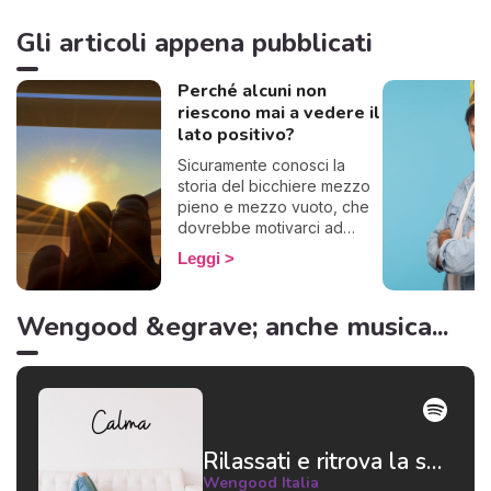
Gli articoli appena pubblicati
Perché alcuni non
riescono mai a vedere il
lato positivo?
Sicuramente conosci la
storia del bicchiere mezzo
pieno e mezzo vuoto, che
dovrebbe motivarci ad
essere ottimisti. Ecco, alcuni
Leggi
questo famoso bicchiere lo
vedono vuoto, se lo
bevono tutto e lo gettano
Wengood &egrave; anche musica...
via. Insomma, basta con le
metafore: in poche parole,
alcuni non riescono a
pensare positivo.
Rilassati e ritrova la serenità 😌
Wengood Italia