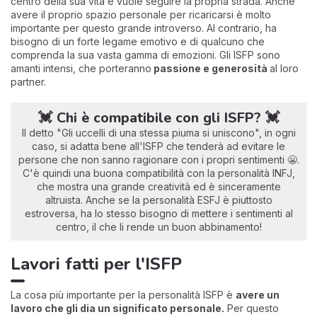
centro della sua vita e vuole seguire la propria strada. Anche
avere il proprio spazio personale per ricaricarsi è molto
importante per questo grande introverso. Al contrario, ha
bisogno di un forte legame emotivo e di qualcuno che
comprenda la sua vasta gamma di emozioni. Gli ISFP sono
amanti intensi, che porteranno
passione e generosità
al loro
partner.
💓 Chi è compatibile con gli ISFP? 💓
Il detto "Gli uccelli di una stessa piuma si uniscono", in ogni
caso, si adatta bene all'ISFP che tenderà ad evitare le
persone che non sanno ragionare con i propri sentimenti 😬.
C'è quindi una buona compatibilità con la personalità INFJ,
che mostra una grande creatività ed è sinceramente
altruista. Anche se la personalità ESFJ è piuttosto
estroversa, ha lo stesso bisogno di mettere i sentimenti al
centro, il che li rende un buon abbinamento!
Lavori fatti per l'ISFP
La cosa più importante per la personalità ISFP è
avere un
lavoro che gli dia un significato personale.
Per questo