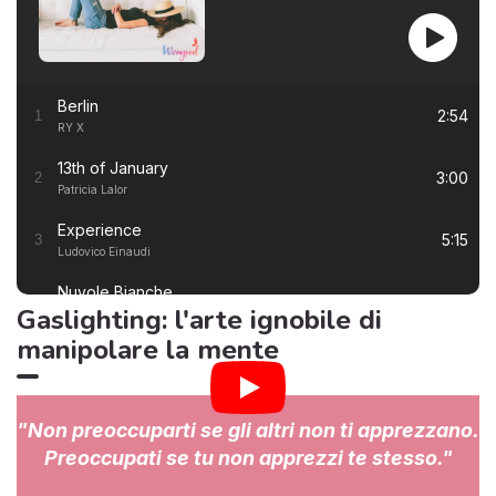
Berlin
2:54
1
RY X
13th of January
3:00
2
Patricia Lalor
Experience
5:15
3
Ludovico Einaudi
Nuvole Bianche
5:57
4
Gaslighting: l'arte ignobile di
Ludovico Einaudi
manipolare la mente
Una Mattina
3:23
5
Ludovico Einaudi
I Giorni
6:50
6
"Non preoccuparti se gli altri non ti apprezzano.
Ludovico Einaudi
Preoccupati se tu non apprezzi te stesso."
Primavera
7:22
7