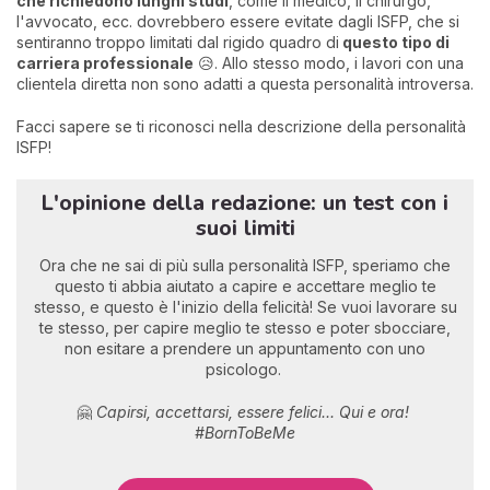
che richiedono lunghi studi
, come il medico, il chirurgo,
l'avvocato, ecc. dovrebbero essere evitate dagli ISFP, che si
sentiranno troppo limitati dal rigido quadro di
questo tipo di
carriera professionale
😥. Allo stesso modo, i lavori con una
clientela diretta non sono adatti a questa personalità introversa.
Facci sapere se ti riconosci nella descrizione della personalità
ISFP!
L'opinione della redazione: un test con i
suoi limiti
Ora che ne sai di più sulla personalità ISFP, speriamo che
questo ti abbia aiutato a capire e accettare meglio te
stesso, e questo è l'inizio della felicità! Se vuoi lavorare su
te stesso, per capire meglio te stesso e poter sbocciare,
non esitare a prendere un appuntamento con uno
psicologo.
🤗
Capirsi, accettarsi, essere felici... Qui e ora!
#BornToBeMe