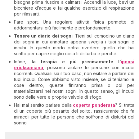
bisogna prima riuscire a calmarsi. Accendi la luce, bevi un
bicchiere d’acqua e fai qualche esercizio di respirazione
per rilassarti.
Fare sport. Una regolare attività fisica permette di
addormentarsi più facilmente e profondamente.
Tenere un diario dei sogni
. Tieni sul comodino un diario
dei sogni in cui annotare appena sveglia i tuoi sogni e
incubi. In questo modo potrai rivedere quello che hai
scritto per capire meglio cosa ti disturba e perché.
Infine,
la terapia e più precisamente l’
ipnosi
ericksoniana
, possono aiutare le persone con incubi
ricorrenti. Qualsiasi sia il tuo caso, non esitare a parlare dei
tuoi incubi. Come abbiamo visto insieme, se ci teniamo le
cose dentro, queste finiranno prima o poi per
materializzarsi nei nostri sogni. In questo senso, gli incubi
sono delle vere e proprie valvole di sfogo.
Hai mai sentito parlare della
coperta ponderata
? Si tratta
di un coperta più pesante del solito, rassicurante che fa
miracoli per tutte le persone che soffrono di disturbi del
sonno.