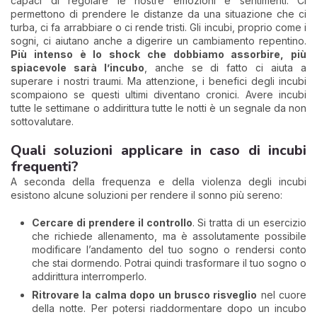
capaci di regolare le nostre emozioni e sentimenti. Ci
permettono di prendere le distanze da una situazione che ci
turba, ci fa arrabbiare o ci rende tristi. Gli incubi, proprio come i
sogni, ci aiutano anche a digerire un cambiamento repentino.
Più intenso è lo shock che dobbiamo assorbire, più
spiacevole sarà l’incubo
, anche se di fatto ci aiuta a
superare i nostri traumi. Ma attenzione, i benefici degli incubi
scompaiono se questi ultimi diventano cronici. Avere incubi
tutte le settimane o addirittura tutte le notti è un segnale da non
sottovalutare.
Quali soluzioni applicare in caso di incubi
frequenti?
A seconda della frequenza e della violenza degli incubi
esistono alcune soluzioni per rendere il sonno più sereno:
Cercare di prendere il controllo
. Si tratta di un esercizio
che richiede allenamento, ma è assolutamente possibile
modificare l’andamento del tuo sogno o rendersi conto
che stai dormendo. Potrai quindi trasformare il tuo sogno o
addirittura interromperlo.
Ritrovare la calma dopo un brusco risveglio
nel cuore
della notte. Per potersi riaddormentare dopo un incubo