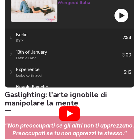
Wengood Italia
Berlin
2:54
1
RY X
13th of January
3:00
2
Patricia Lalor
Experience
5:15
3
Ludovico Einaudi
Nuvole Bianche
5:57
4
Gaslighting: l'arte ignobile di
Ludovico Einaudi
manipolare la mente
Una Mattina
3:23
5
Ludovico Einaudi
I Giorni
6:50
6
"Non preoccuparti se gli altri non ti apprezzano.
Ludovico Einaudi
Preoccupati se tu non apprezzi te stesso."
Primavera