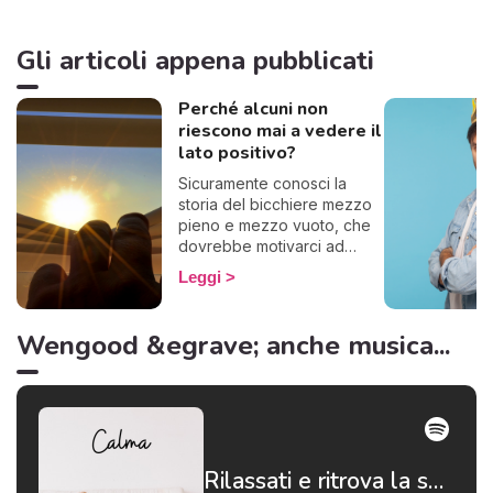
Gli articoli appena pubblicati
Perché alcuni non
riescono mai a vedere il
lato positivo?
Sicuramente conosci la
storia del bicchiere mezzo
pieno e mezzo vuoto, che
dovrebbe motivarci ad
essere ottimisti. Ecco, alcuni
Leggi
questo famoso bicchiere lo
vedono vuoto, se lo
bevono tutto e lo gettano
Wengood &egrave; anche musica...
via. Insomma, basta con le
metafore: in poche parole,
alcuni non riescono a
pensare positivo.
Rilassati e ritrova la serenità 😌